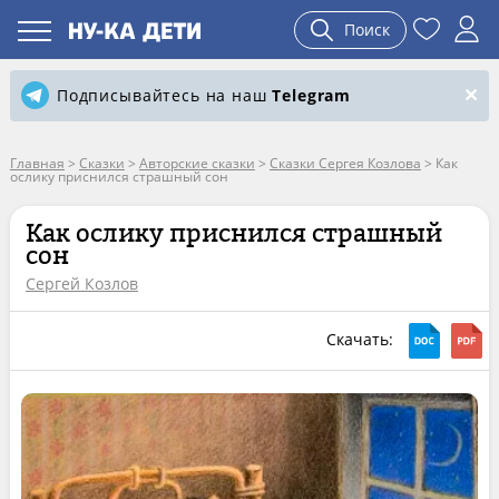
Поиск
Подписывайтесь на наш
Telegram
Главная
>
Сказки
>
Авторские сказки
>
Сказки Сергея Козлова
>
Как
ослику приснился страшный сон
Как ослику приснился страшный
сон
Сергей Козлов
Скачать: