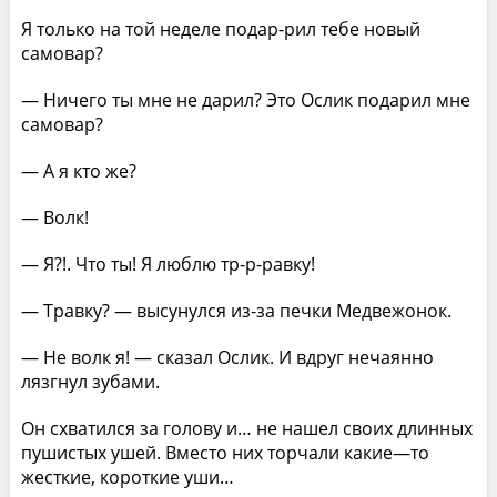
Я только на той неделе подар-рил тебе новый
самовар?
— Ничего ты мне не дарил? Это Ослик подарил мне
самовар?
— А я кто же?
— Волк!
— Я?!. Что ты! Я люблю тр-р-равку!
— Травку? — высунулся из-за печки Медвежонок.
— Не волк я! — сказал Ослик. И вдруг нечаянно
лязгнул зубами.
Он схватился за голову и… не нашел своих длинных
пушистых ушей. Вместо них торчали какие—то
жесткие, короткие уши…