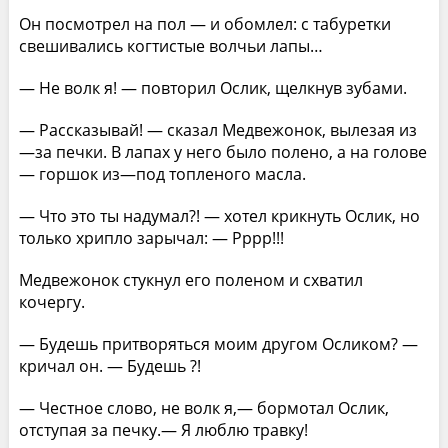
Он посмотрел на пол — и обомлел: с табуретки
свешивались когтистые волчьи лапы…
— Не волк я! — повторил Ослик, щелкнув зубами.
— Рассказывай! — сказал Медвежонок, вылезая из
—за печки. В лапах у него было полено, а на голове
— горшок из—под топленого масла.
— Что это ты надумал?! — хотел крикнуть Ослик, но
только хрипло зарычал: — Рррр!!!
Медвежонок стукнул его поленом и схватил
кочергу.
— Будешь притворяться моим другом Осликом? —
кричал он. — Будешь ?!
— Честное слово, не волк я,— бормотал Ослик,
отступая за печку.— Я люблю травку!