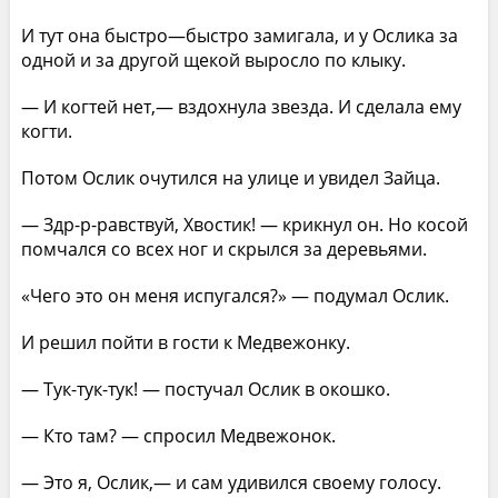
И тут она быстро—быстро замигала, и у Ослика за
одной и за другой щекой выросло по клыку.
— И когтей нет,— вздохнула звезда. И сделала ему
когти.
Потом Ослик очутился на улице и увидел Зайца.
— Здр-р-равствуй, Хвостик! — крикнул он. Но косой
помчался со всех ног и скрылся за деревьями.
«Чего это он меня испугался?» — подумал Ослик.
И решил пойти в гости к Медвежонку.
— Тук-тук-тук! — постучал Ослик в окошко.
— Кто там? — спросил Медвежонок.
— Это я, Ослик,— и сам удивился своему голосу.