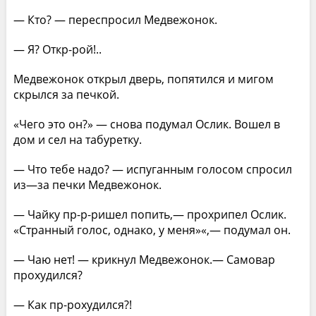
— Кто? — переспросил Медвежонок.
— Я? Откр-рой!..
Медвежонок открыл дверь, попятился и мигом
скрылся за печкой.
«Чего это он?» — снова подумал Ослик. Вошел в
дом и сел на табуретку.
— Что тебе надо? — испуганным голосом спросил
из—за печки Медвежонок.
— Чайку пр-р-ришел попить,— прохрипел Ослик.
«Странный голос, однако, у меня»«,— подумал он.
— Чаю нет! — крикнул Медвежонок.— Самовар
прохудился?
— Как пр-рохудился?!