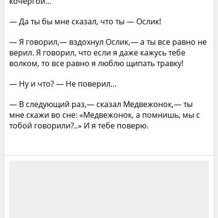
кочергой…
— Да ты бы мне сказал, что ты — Ослик!
— Я говорил,— вздохнул Ослик,— а ты все равно не
верил. Я говорил, что если я даже кажусь тебе
волком, то все равно я люблю щипать травку!
— Ну и что? — Не поверил…
— В следующий раз,— сказал Медвежонок,— ты
мне скажи во сне: «Медвежонок, а помнишь, мы с
тобой говорили?..» И я тебе поверю.