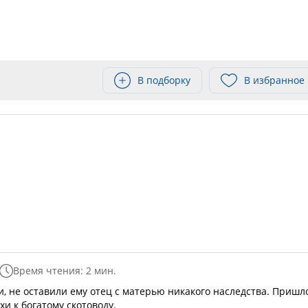
В подборку
В избранное
Время чтения: 2 мин.
и, не оставили ему отец с матерью никакого наследства. Пришл
хи к богатому скотоводу.