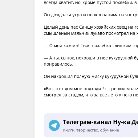
всегда хватит, но, кроме пустой похлебки, 
Он дождался утра и пошел наниматься к тр
Целый день пас Саншу хозяйских овец на го
смышленый мальчик лукаво посмотрел на х
— О мой хозяин! Твоя похлебка слишком го
— А ты, сынок, покроши в нее кукурузной бу
понравилось.
Он накрошил полную миску кукурузной булк
«Вот этот дом мне подходит!» – решил маль
смотрел за стадом, что за все лето у него 
Телеграм-канал Ну-ка Д
Книги, творчество, обучение