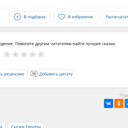
В подборку
В избранное
Распечата
едение. Помогите другим читателям найти лучшие сказки.
ть рецензию
Добавить цитату
Под
а
Сказки Европы