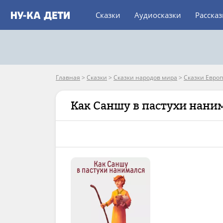
Сказки
Аудиосказки
Расска
Главная
>
Сказки
>
Сказки народов мира
>
Сказки Евро
Как Саншу в пастухи нани