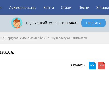
зы
Аудиорассказы
Басни
Стихи
Песни
Загадк
Подписывайтесь на наш
MAX
Перейти
пы
>
Португальские сказки
>
Как Саншу в пастухи нанимался
мался
Скачать: