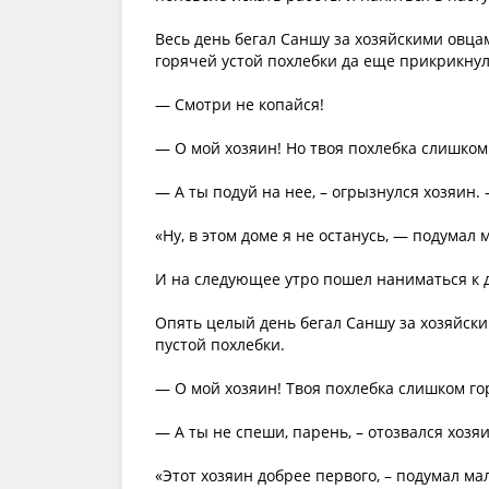
Весь день бегал Саншу за хозяйскими овцам
горячей устой похлебки да еще прикрикнул
— Смотри не копайся!
— О мой хозяин! Но твоя похлебка слишком
— А ты подуй на нее, – огрызнулся хозяин.
«Ну, в этом доме я не останусь, — подумал 
И на следующее утро пошел наниматься к д
Опять целый день бегал Саншу за хозяйски
пустой похлебки.
— О мой хозяин! Твоя похлебка слишком го
— А ты не спеши, парень, – отозвался хозяи
«Этот хозяин добрее первого, – подумал мал