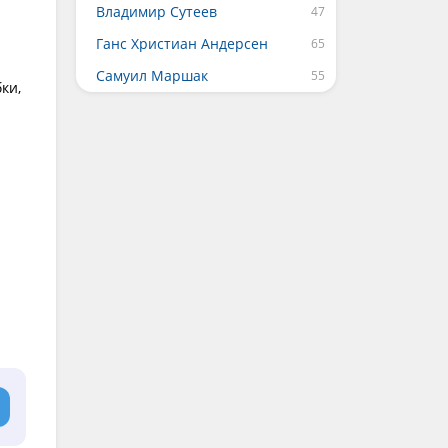
Владимир Сутеев
Ганс Христиан Андерсен
Самуил Маршак
ки,