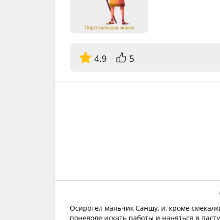
4.9
5
Осиротел мальчик Саншу, и, кроме смекалк
поневоле искать работы и наняться в пасту