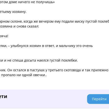
в этом доме ничего не получишь»
етьему хозяину.
рном склоне, когда же вечером ему подали миску пустой похлеб
озяина и снова сказал:
ряча!
лки, – улыбнулся хозяин в ответ, и мальчику это очень
и и не спеша досыта наелся густой похлебки.
чик. Он остался в пастухах у третьего скотовода и так прилежно
не пропало ни одной овечки..
ети
Перейти