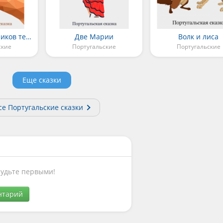
Десять помощников тетушки Зеленая Вода
Две Марии
Волк и лиса
ские
Португальские
Португальские
Еще сказки
се Португальские сказки
Будьте первыми!
нтарий