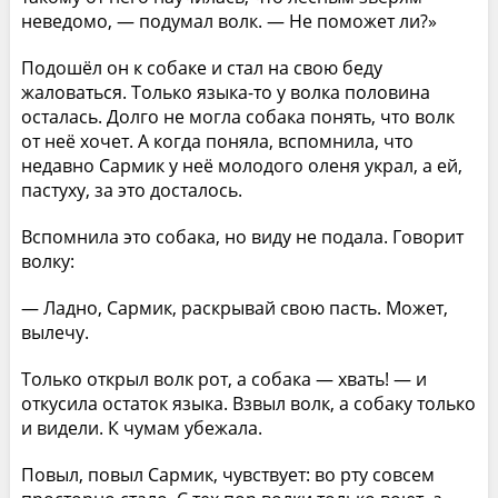
неведомо, — подумал волк. — Не поможет ли?»
Подошёл он к собаке и стал на свою беду
жаловаться. Только языка-то у волка половина
осталась. Долго не могла собака понять, что волк
от неё хочет. А когда поняла, вспомнила, что
недавно Сармик у неё молодого оленя украл, а ей,
пастуху, за это досталось.
Вспомнила это собака, но виду не подала. Говорит
волку:
— Ладно, Сармик, раскрывай свою пасть. Может,
вылечу.
Только открыл волк рот, а собака — хвать! — и
откусила остаток языка. Взвыл волк, а собаку только
и видели. К чумам убежала.
Повыл, повыл Сармик, чувствует: во рту совсем