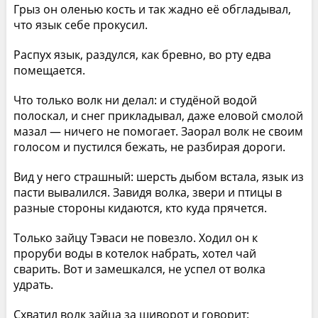
Грыз он оленью кость и так жадно её обгладывал,
что язык себе прокусил.
Распух язык, раздулся, как бревно, во рту едва
помещается.
Что только волк ни делал: и студёной водой
полоскал, и снег прикладывал, даже еловой смолой
мазал — ничего не помогает. Заорал волк не своим
голосом и пустился бежать, не разбирая дороги.
Вид у него страшный: шерсть дыбом встала, язык из
пасти вывалился. Завидя волка, звери и птицы в
разные стороны кидаются, кто куда прячется.
Только зайцу Тэваси не повезло. Ходил он к
проруби воды в котелок набрать, хотел чай
сварить. Вот и замешкался, не успел от волка
удрать.
Схватил волк зайца за шиворот и говорит: