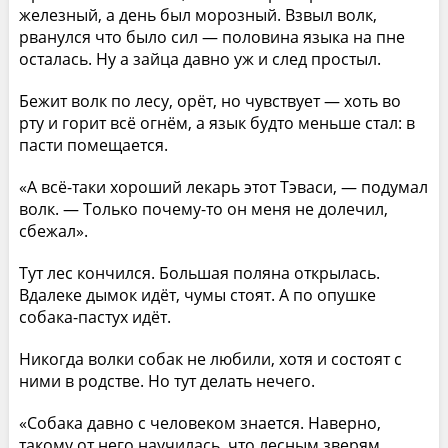
железный, а день был морозный. Взвыл волк,
рванулся что было сил — половина языка на пне
осталась. Ну а зайца давно уж и след простыл.
Бежит волк по лесу, орёт, но чувствует — хоть во
рту и горит всё огнём, а язык будто меньше стал: в
пасти помещается.
«А всё-таки хороший лекарь этот Тэваси, — подумал
волк. — Только почему-то он меня не долечил,
сбежал».
Тут лес кончился. Большая поляна открылась.
Вдалеке дымок идёт, чумы стоят. А по опушке
собака-пастух идёт.
Никогда волки собак не любили, хотя и состоят с
ними в родстве. Но тут делать нечего.
«Собака давно с человеком знается. Наверно,
такому от него научилась, что лесным зверям