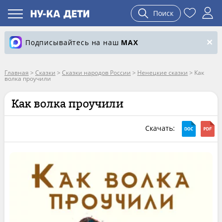
Поиск
Подписывайтесь на наш
MAX
Главная
>
Сказки
>
Сказки народов России
>
Ненецкие сказки
>
Как
волка проучили
Как волка проучили
Скачать: