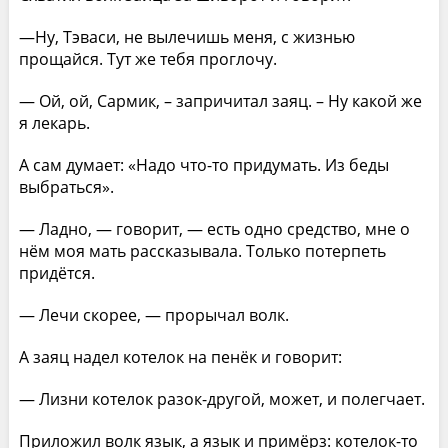
—Ну, Тэваси, не вылечишь меня, с жизнью
прощайся. Тут же тебя проглочу.
— Ой, ой, Сармик, – запричитал заяц. – Ну какой же
я лекарь.
А сам думает: «Надо что-то придумать. Из беды
выбраться».
— Ладно, — говорит, — есть одно средство, мне о
нём моя мать рассказывала. Только потерпеть
придётся.
— Лечи скорее, — прорычал волк.
А заяц надел котелок на пенёк и говорит:
— Лизни котелок разок-другой, может, и полегчает.
Приложил волк язык, а язык и примёрз: котелок-то