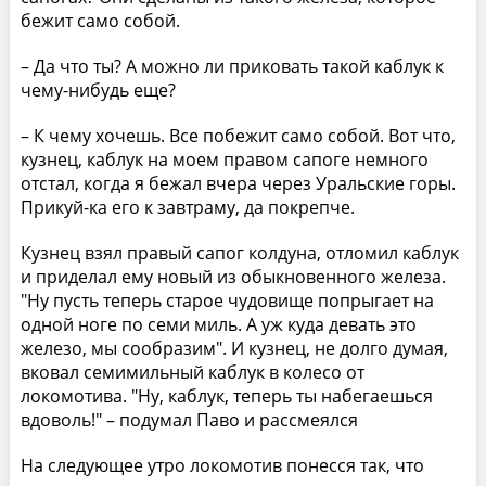
бежит само собой.
– Да что ты? А можно ли приковать такой каблук к
чему-нибудь еще?
– К чему хочешь. Все побежит само собой. Вот что,
кузнец, каблук на моем правом сапоге немного
отстал, когда я бежал вчера через Уральские горы.
Прикуй-ка его к завтраму, да покрепче.
Кузнец взял правый сапог колдуна, отломил каблук
и приделал ему новый из обыкновенного железа.
"Ну пусть теперь старое чудовище попрыгает на
одной ноге по семи миль. А уж куда девать это
железо, мы сообразим". И кузнец, не долго думая,
вковал семимильный каблук в колесо от
локомотива. "Ну, каблук, теперь ты набегаешься
вдоволь!" – подумал Паво и рассмеялся
На следующее утро локомотив понесся так, что