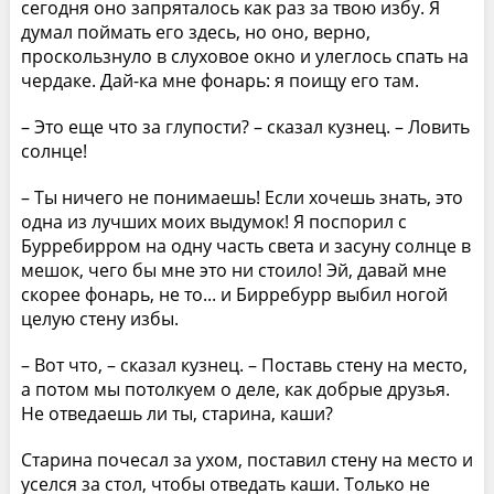
сегодня оно запряталось как раз за твою избу. Я
думал поймать его здесь, но оно, верно,
проскользнуло в слуховое окно и улеглось спать на
чердаке. Дай-ка мне фонарь: я поищу его там.
– Это еще что за глупости? – сказал кузнец. – Ловить
солнце!
– Ты ничего не понимаешь! Если хочешь знать, это
одна из лучших моих выдумок! Я поспорил с
Бурребирром на одну часть света и засуну солнце в
мешок, чего бы мне это ни стоило! Эй, давай мне
скорее фонарь, не то... и Бирребурр выбил ногой
целую стену избы.
– Вот что, – сказал кузнец. – Поставь стену на место,
а потом мы потолкуем о деле, как добрые друзья.
Не отведаешь ли ты, старина, каши?
Старина почесал за ухом, поставил стену на место и
уселся за стол, чтобы отведать каши. Только не