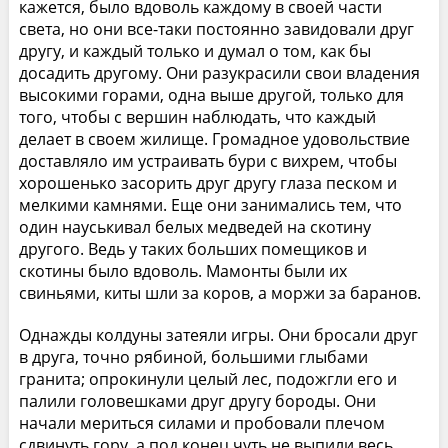
кажется, было вдоволь каждому в своей части
света, но они все-таки постоянно завидовали друг
другу, и каждый только и думал о том, как бы
досадить другому. Они разукрасили свои владения
высокими горами, одна выше другой, только для
того, чтобы с вершин наблюдать, что каждый
делает в своем жилище. Громадное удовольствие
доставляло им устраивать бури с вихрем, чтобы
хорошенько засорить друг другу глаза песком и
мелкими камнями. Еще они занимались тем, что
один науськивал белых медведей на скотину
другого. Ведь у таких больших помещиков и
скотины было вдоволь. Мамонты были их
свиньями, киты шли за коров, а моржи за баранов.
Однажды колдуны затеяли игры. Они бросали друг
в друга, точно рябиной, большими глыбами
гранита; опрокинули целый лес, подожгли его и
палили головешками друг другу бороды. Они
начали мериться силами и пробовали плечом
сдвинуть гору, а под конец чуть не выпили весь