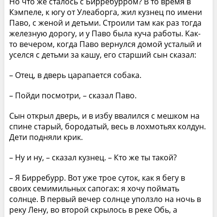
Но что же сталось с Бирребурром? В то время в
Кэмпеле, к югу от Улеаборга, жил кузнец по имени
Паво, с женой и детьми. Строили там как раз тогда
железную дорогу, и у Паво была куча работы. Как-
то вечером, когда Паво вернулся домой усталый и
уселся с детьми за кашу, его старший сын сказал:
– Отец, в дверь царапается собака.
– Пойди посмотри, – сказал Паво.
Сын открыл дверь, и в избу ввалился с мешком на
спине старый, бородатый, весь в лохмотьях колдун.
Дети подняли крик.
– Ну и ну, – сказал кузнец. – Кто же ты такой?
– Я Бирребурр. Вот уже трое суток, как я бегу в
своих семимильных сапогах: я хочу поймать
солнце. В первый вечер солнце уползло на ночь в
реку Лену, во второй скрылось в реке Обь, а