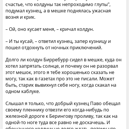
счастье, что колдуны так непроходимо глупы",
подумал кузнец, а в мешке поднялась ужасная
возня и крик.
– Ой, оно кусает меня, – кричал колдун.
– И ты кусай, – ответил кузнец, запер кузницу и
пошел отдохнуть от ночных приключений.
Долго ли колдун Бирребурр сидел в мешке, куда он
хотел запрятать солнце, и почему он не разорвал
этот мешок, этого я тебе хорошенько сказать не
могу, так как в газетах про это не писали. Может
быть, старик вывихнул себе ногу, когда скакал на
одном каблуке.
Слышал я только, что добрый кузнец Паво обещал
своему пленнику отвезти его когда-нибудь по
железной дороге к Берингову проливу, так как на
одной-то ноге туда все равно не доскачешь. И
обещанного колдуну не долго ждать, потому что