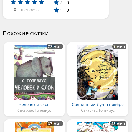
0
2
Оценок: 6
0
1
Похожие сказки
37 мин
8 мин
Человек и слон
Солнечный Луч в ноябре
Сакариас Топелиус
Сакариас Топелиус
37 мин
28 мин