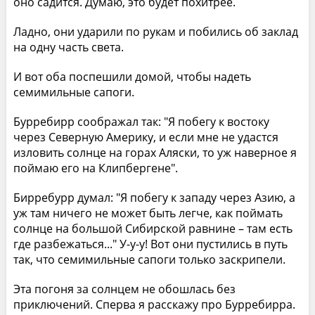
оно садится. Думаю, это будет похитрее.
Ладно, они ударили по рукам и побились об заклад
на одну часть света.
И вот оба поспешили домой, чтобы надеть
семимильные сапоги.
Бурребирр соображал так: "Я побегу к востоку
через Северную Америку, и если мне не удастся
изловить солнце на горах Аляски, то уж наверное я
поймаю его на Клипбергене".
Бирребурр думал: "Я побегу к западу через Азию, а
уж там ничего не может быть легче, как поймать
солнце на большой Сибирской равнине – там есть
где разбежаться..." У-у-у! Вот они пустились в путь
так, что семимильные сапоги только заскрипели.
Эта погоня за солнцем не обошлась без
приключений. Сперва я расскажу про Бурребирра.