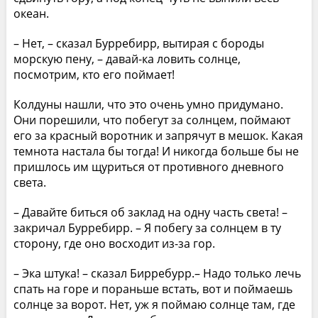
океан.
– Нет, – сказал Бурребирр, вытирая с бороды
морскую пену, – давай-ка ловить солнце,
посмотрим, кто его поймает!
Колдуны нашли, что это очень умно придумано.
Они порешили, что побегут за солнцем, поймают
его за красный воротник и запрячут в мешок. Какая
темнота настала бы тогда! И никогда больше бы не
пришлось им щуриться от противного дневного
света.
– Давайте биться об заклад на одну часть света! –
закричал Бурребирр. – Я побегу за солнцем в ту
сторону, где оно восходит из-за гор.
– Эка штука! – сказал Бирребурр.– Надо только лечь
спать на горе и пораньше встать, вот и поймаешь
солнце за ворот. Нет, уж я поймаю солнце там, где