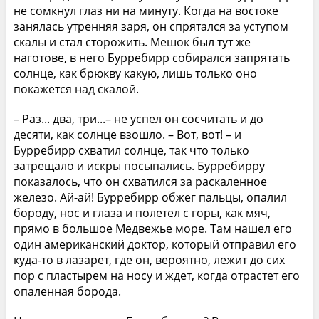
не сомкнул глаз ни на минуту. Когда на востоке
занялась утренняя заря, он спрятался за уступом
скалы и стал сторожить. Мешок был тут же
наготове, в него Бурребирр собирался запрятать
солнце, как брюкву какую, лишь только оно
покажется над скалой.
– Раз... два, три...– не успел он сосчитать и до
десяти, как солнце взошло. – Вот, вот! – и
Бурребирр схватил солнце, так что только
затрещало и искры посыпались. Бурребирру
показалось, что он схватился за раскаленное
железо. Ай-ай! Бурребирр обжег пальцы, опалил
бороду, нос и глаза и полетел с горы, как мяч,
прямо в большое Медвежье море. Там нашел его
один американский доктор, который отправил его
куда-то в лазарет, где он, вероятно, лежит до сих
пор с пластырем на носу и ждет, когда отрастет его
опаленная борода.