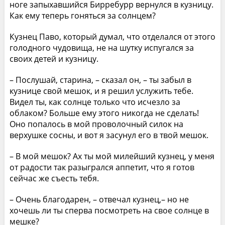
ноге запыхавшийся Бирребурр вернулся в кузницу.
Как ему теперь гоняться за солнцем?
Кузнец Паво, который думал, что отделался от этого
голодного чудовища, не на шутку испугался за
своих детей и кузницу.
– Послушай, старина, – сказал он, – ты забыл в
кузнице свой мешок, и я решил услужить тебе.
Видел ты, как солнце только что исчезло за
облаком? Больше ему этого никогда не сделать!
Оно попалось в мой проволочный силок на
верхушке сосны, и вот я засунул его в твой мешок.
– В мой мешок? Ах ты мой милейший кузнец, у меня
от радости так разыгрался аппетит, что я готов
сейчас же съесть тебя.
– Очень благодарен, – отвечал кузнец,– но не
хочешь ли ты сперва посмотреть на свое солнце в
мешке?