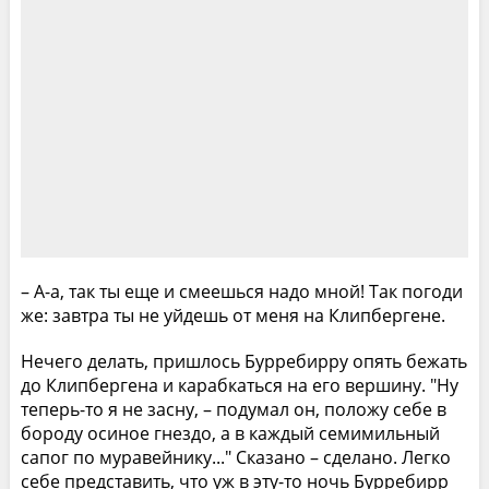
– А-а, так ты еще и смеешься надо мной! Так погоди
же: завтра ты не уйдешь от меня на Клипбергене.
Нечего делать, пришлось Бурребирру опять бежать
до Клипбергена и карабкаться на его вершину. "Ну
теперь-то я не засну, – подумал он, положу себе в
бороду осиное гнездо, а в каждый семимильный
сапог по муравейнику..." Сказано – сделано. Легко
себе представить, что уж в эту-то ночь Бурребирр