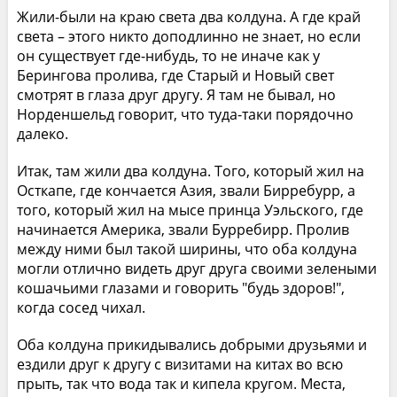
Жили-были на краю света два колдуна. А где край
света – этого никто доподлинно не знает, но если
он существует где-нибудь, то не иначе как у
Берингова пролива, где Старый и Новый свет
смотрят в глаза друг другу. Я там не бывал, но
Норденшельд говорит, что туда-таки порядочно
далеко.
Итак, там жили два колдуна. Того, который жил на
Осткапе, где кончается Азия, звали Бирребурр, а
того, который жил на мысе принца Уэльского, где
начинается Америка, звали Бурребирр. Пролив
между ними был такой ширины, что оба колдуна
могли отлично видеть друг друга своими зелеными
кошачьими глазами и говорить "будь здоров!",
когда сосед чихал.
Оба колдуна прикидывались добрыми друзьями и
ездили друг к другу с визитами на китах во всю
прыть, так что вода так и кипела кругом. Места,