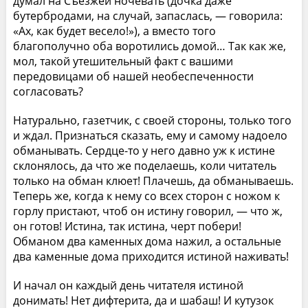
думал на Съезжей ночевать (дочка даже
бутербродами, на случай, запаслась, — говорила:
«Ах, как будет весело!»), а вместо того
благополучно оба воротились домой… Так как же,
мол, такой утешительный факт с вашими
передовицами об нашей необеспеченности
согласовать?
Натурально, газетчик, с своей стороны, только того
и ждал. Признаться сказать, ему и самому надоело
обманывать. Сердце-то у него давно уж к истине
склонялось, да что же поделаешь, коли читатель
только на обман клюет! Плачешь, да обманываешь.
Теперь же, когда к нему со всех сторон с ножом к
горлу пристают, чтоб он истину говорил, — что ж,
он готов! Истина, так истина, черт побери!
Обманом два каменных дома нажил, а остальные
два каменные дома приходится истиной наживать!
И начал он каждый день читателя истиной
донимать! Нет дифтерита, да и шабаш! И кутузок