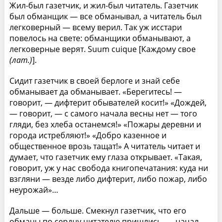
Жил-был газетчик, и жил-был читатель. Газетчик
был обманщик — все обманывал, а читатель был
легковерный — всему верил. Так уж исстари
повелось на свете: обманщики обманывают, а
легковерные верят. Suum cuique [Каждому свое
(лат.)
].
Сидит газетчик в своей берлоге и знай себе
обманывает да обманывает. «Берегитесь! —
говорит, — дифтерит обывателей косит!» «Дождей,
— говорит, — с самого начала весны нет — того
гляди, без хлеба останемся!» «Пожары деревни и
города истребляют!» «Добро казенное и
общественное врозь тащат!» А читатель читает и
думает, что газетчик ему глаза открывает. «Такая,
говорит, уж у нас свобода книгопечатания: куда ни
взгляни — везде либо дифтерит, либо пожар, либо
неурожай»…
Дальше — больше. Смекнул газетчик, что его
обманы по сердцу читателю пришлись, — начал