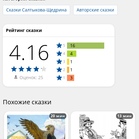
Сказки Салтыкова-Щедрина
Авторские сказки
Рейтинг сказки
4.16
16
5
4
4
1
3
1
2
Оценок: 25
3
1
Похожие сказки
20 мин
13 мин