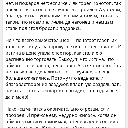
нет, и пожаров нет; если же и выгорел Конотоп, так
после пожара он еще лучше выстроился. А урожай,
благодаря наступившим теплым дождям, оказался
такой, что и сами ели-ели, да наконец и немцам
стали под стол бросать: подавись!
Но что всего замечательнее — печатает газетчик
только истину, а за строку всё пять копеек платит. И
истина в цене упала с тех пор, как стали ею
распивочно торговать. Выходит, что истина, что
обман — все равно, цена грош. А газетные столбцы
не только не сделались оттого скучнее, но еще
больше оживились. Потому что ведь ежели
благорастворение воздухов вплотную разделывать
начать — это такая картина выйдет, что отдай всё,
да и мало!
Наконец читатель окончательно отрезвился и
прозрел. И прежде ему недурно жилось, когда он
обман за истину принимал, а теперь уж и совсем от
сердца отлегло. В булочную зайдет — там ему