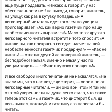
еще пуще поддавать. «Никакой, говорит, у нас
обеспеченности нет! не выходи, говорит, читатель,
на улицу: как раз в кутузку попадешь!» А
легковерный читатель идет гоголем по улице и
приговаривает: «Ах, как верно газетчик про нашу
необеспеченность выразился!» Мало того: другого
легковерного читателя встретит и того спросит: «А
читали вы, как прекрасно сегодня насчет нашей
необеспеченности газетчик продернул?» — «Как не
читать! — ответит другой легковерный читатель, —
бесподобно! Нельзя, именно нельзя у нас по
улицам ходить — сейчас в кутузку попадешь!»
И все свободой книгопечатания не нахвалятся. «Не
знали мы, что у нас везде дифтерит, — хором поют
легковерные читатели, — ан оно вон что!» И так им
от этой уверенности на душе легко стало, что скажи
теперь этот самый газетчик, что дифтерит был, да
весь вышел, пожалуй, и газетину его перестали бы
читать.