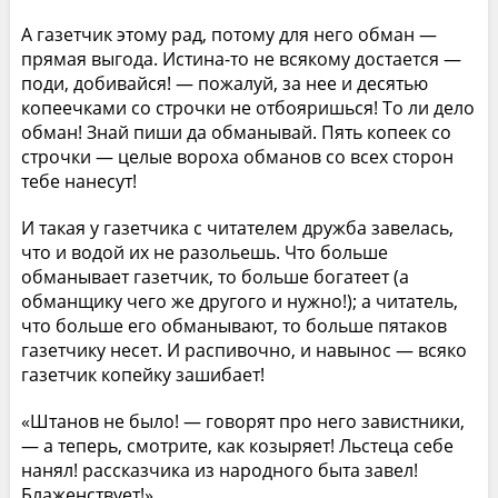
А газетчик этому рад, потому для него обман —
прямая выгода. Истина-то не всякому достается —
поди, добивайся! — пожалуй, за нее и десятью
копеечками со строчки не отбояришься! То ли дело
обман! Знай пиши да обманывай. Пять копеек со
строчки — целые вороха обманов со всех сторон
тебе нанесут!
И такая у газетчика с читателем дружба завелась,
что и водой их не разольешь. Что больше
обманывает газетчик, то больше богатеет (а
обманщику чего же другого и нужно!); а читатель,
что больше его обманывают, то больше пятаков
газетчику несет. И распивочно, и навынос — всяко
газетчик копейку зашибает!
«Штанов не было! — говорят про него завистники,
— а теперь, смотрите, как козыряет! Льстеца себе
нанял! рассказчика из народного быта завел!
Блаженствует!»