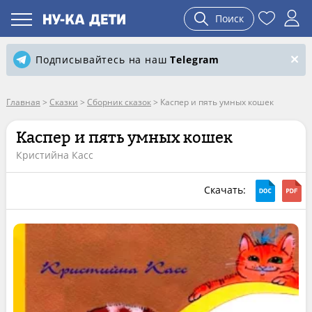
Поиск
Подписывайтесь на наш
Telegram
Главная
>
Сказки
>
Сборник сказок
>
Каспер и пять умных кошек
Каспер и пять умных кошек
Кристийна Касс
Скачать: