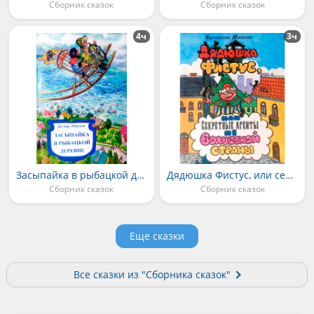
Сборник сказок
Сборник сказок
4ч
3ч
Засыпайка в рыбацкой деревне
Дядюшка Фистус, или секретные агенты из волшебной страны
Сборник сказок
Сборник сказок
Еще сказки
Все сказки из "Сборника сказок"