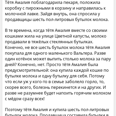
Тётя Амалия поблагодарила пекаря, положила
коробку с пирожными в корзину и направилась к
молочной лавке. Зайдя внутрь, она спросила у
продавщицы шесть пол-литровых бутылок молока.
В те времена, когда тётя Амалия вместе со своими
кошками жила на улице Цветной капусты, молоко
продавали в тяжёлых стеклянных бутылках.
Конечно, не все шесть бутылок молока тётя Амалия
покупала для одного маленького Вальтера. Разве
один котёнок может выпить столько молока за пару
дней? Конечно, нет. Просто тётя Амалия была
предусмотрительной: она купила каждой кошке по
бутылке молока и одну бутылку для себя. Потому
что если уж у кого-то в семье заболело горло, то,
скорее всего, болезнь перекинется и на других. И
разве не разумнее будет напоить горячим молоком
с мёдом сразу всех!
Поэтому тётя Амалия и купила шесть пол-литровых
бутылок молока. Продавщица составила бутылки в