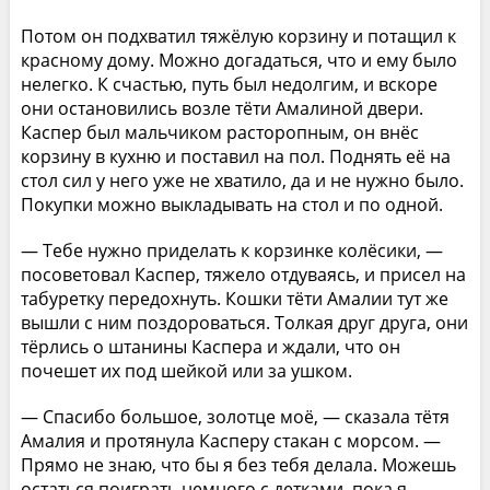
Потом он подхватил тяжёлую корзину и потащил к
красному дому. Можно догадаться, что и ему было
нелегко. К счастью, путь был недолгим, и вскоре
они остановились возле тёти Амалиной двери.
Каспер был мальчиком расторопным, он внёс
корзину в кухню и поставил на пол. Поднять её на
стол сил у него уже не хватило, да и не нужно было.
Покупки можно выкладывать на стол и по одной.
— Тебе нужно приделать к корзинке колёсики, —
посоветовал Каспер, тяжело отдуваясь, и присел на
табуретку передохнуть. Кошки тёти Амалии тут же
вышли с ним поздороваться. Толкая друг друга, они
тёрлись о штанины Каспера и ждали, что он
почешет их под шейкой или за ушком.
— Спасибо большое, золотце моё, — сказала тётя
Амалия и протянула Касперу стакан с морсом. —
Прямо не знаю, что бы я без тебя делала. Можешь
остаться поиграть немного с детками, пока я