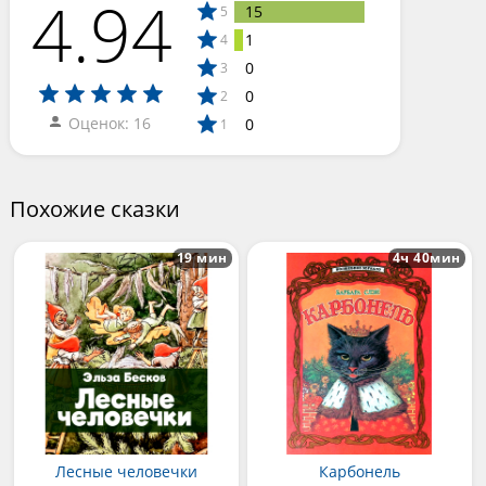
4.94
15
5
1
4
0
3
0
2
Оценок: 16
0
1
Похожие сказки
19 мин
4ч 40мин
Лесные человечки
Карбонель