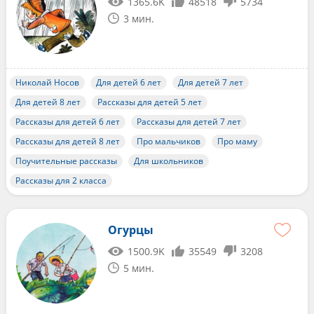
1365.6K
48518
5734
3 мин.
Николай Носов
Для детей 6 лет
Для детей 7 лет
Для детей 8 лет
Рассказы для детей 5 лет
Рассказы для детей 6 лет
Рассказы для детей 7 лет
Рассказы для детей 8 лет
Про мальчиков
Про маму
Поучительные рассказы
Для школьников
Рассказы для 2 класса
Огурцы
1500.9K
35549
3208
5 мин.