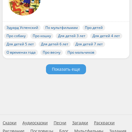
Эдуард Успенский
По мультфильмам
Про детей
Про собаку
Про кошку
Для детей 3 лет
Для детей 4 лет
Для детей 5 лет
Для детей 6 лет
Для детей 7 лет
О временах года
Про весну
Про мальчиков
Показать еще
Сказки
Аудиосказки
Песни
Загадки
Раскраски
Рисование
Пословицы
Блог
Мультфильмы
Задания