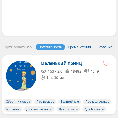
Сортировать по:
Популярность
Время чтения
Название
Маленький принц
1537.2K
19482
4549
1 ч. 30 мин.
Сборник сказок
Про космос
Волшебные
Про мальчиков
Большие
Для школьников
Для 5 класса
Для 6 класса