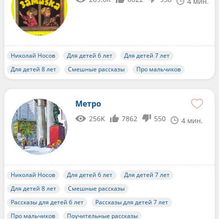
4 мин.
Николай Носов
Для детей 6 лет
Для детей 7 лет
Для детей 8 лет
Смешные рассказы
Про мальчиков
Метро
256K
7862
550
4 мин.
Николай Носов
Для детей 6 лет
Для детей 7 лет
Для детей 8 лет
Смешные рассказы
Рассказы для детей 6 лет
Рассказы для детей 7 лет
Про мальчиков
Поучительные рассказы