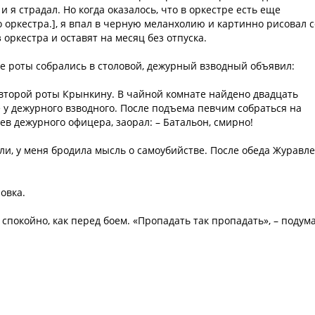
 и я страдал. Но когда оказалось, что в оркестре есть еще
 оркестра.], я впал в черную меланхолию и картинно рисовал с
 оркестра и оставят на месяц без отпуска.
се роты собрались в столовой, дежурный взводный объявил:
второй роты Крынкину. В чайной комнате найдено двадцать
е у дежурного взводного. После подъема певчим собраться на
дев дежурного офицера, заорал: – Батальон, смирно!
али, у меня бродила мысль о самоубийстве. После обеда Журавл
ровка.
 спокойно, как перед боем. «Пропадать так пропадать», – подум