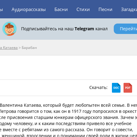
зы
Аудиорассказы
Басни
Стихи
Песни
Загадк
Подписывайтесь на наш
Telegram
канал
Перейт
а Катаева
>
Барабан
Скачать:
 Валентина Катаева, который будет любопытен всей семье. В не
етрова говорится о том, как он в 1917 году попросился в оркес
ле присвоения старшим юнкерам офицерского звания. Зачем э
дому человеку, и к каким последствиям привело все учебное
е вместе с ребятами из самого рассказа. Он говорит о совести,
 женщиной, взрослении и о понимании своей роли в жизни це