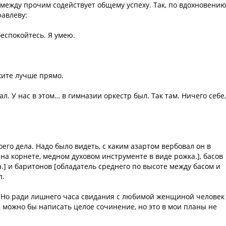
 между прочим содействует общему успеху. Так, по вдохновению
равлеву:
еспокойтесь. Я умею.
ажите лучше прямо.
ал. У нас в этом… в гимназии оркестр был. Так там. Ничего себе,
го дела. Надо было видеть, с каким азартом вербовал он в
на корнете, медном духовом инструменте в виде рожка.], басов
а.] и баритонов [обладатель среднего по высоте между басом и
л.
м. Но ради лишнего часа свидания с любимой женщиной человек
м можно бы написать целое сочинение, но это в мои планы не