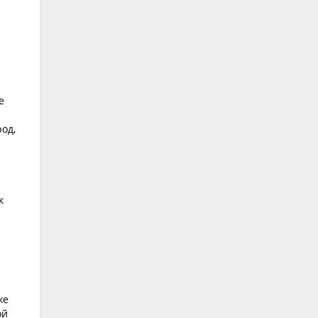
е
од,
к
же
ой