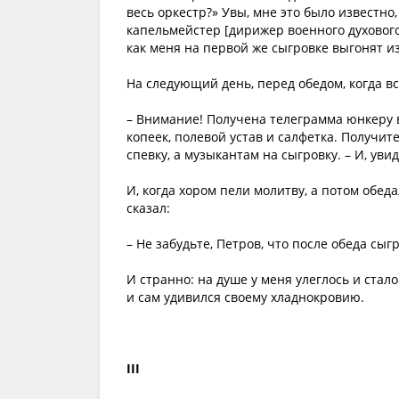
весь оркестр?» Увы, мне это было известно,
капельмейстер [дирижер военного духового
как меня на первой же сыгровке выгонят из
На следующий день, перед обедом, когда в
– Внимание! Получена телеграмма юнкеру 
копеек, полевой устав и салфетка. Получит
спевку, а музыкантам на сыгровку. – И, уви
И, когда хором пели молитву, а потом обед
сказал:
– Не забудьте, Петров, что после обеда сыг
И странно: на душе у меня улеглось и стало
и сам удивился своему хладнокровию.
III