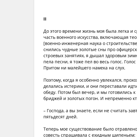
II
До этого времени жизнь моя была легка и с
часть военного искусства, включающая тео
[военно-инженерная наука о строительств
снились чудные золотые сны про офицерски
строевых занятиях, я дышал здоровым зимни
пела песни, я тоже пел во весь голос. Гол
Притом ни малейшего намека на слух.
Поэтому, когда я особенно увлекался, прох
делались истерики, и они переставали идт
обеду. Потом был вечер, и мы готовились 
бриджей и золотых погон. И непременно кт
– Господа, а вы знаете, если не считать за
пятьдесят дней.
Теперь мое существование было отравлено 
совесть спрашивала с ехидным шипеньем: «