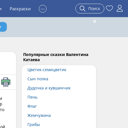
...
и
Раскраски
Поиск
и
Популярные сказки Валентина
Катаева
Цветик-семицветик
Сын полка
Дудочка и кувшинчик
Пень
м
тр
Флаг
то
Жемчужина
Грибы
лой