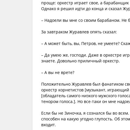
проще: оркестр играет свое, а барабанщик
Однако я решил идти до конца и сказал Жу
– Надоели вы мне со своим барабаном. Не б
За завтраком Журавлев опять сказал:
– А может быть, вы, Петров, не умеете? Ск
– Да умею же, господи. Даже в оркестре игр
знаете. Довольно приличный оркестр.
– А вы не врете?
Положительно Журавлев был фанатиком свое
оркестр корнетистов [музыкант, играющий 
[обладатель самого низкого мужского голос
тенором голоса.]. Но все-таки он мне надое
Если бы не Зиночка, я сознался бы во все
способен на какую угодно глупость. Об это
входит.