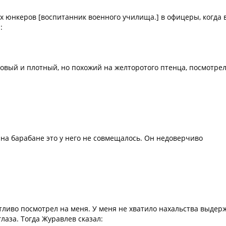
х юнкеров [воспитанник военного училища.] в офицеры, когда 
:
овый и плотный, но похожий на желторотого птенца, посмотрел
й на барабане это у него не совмещалось. Он недоверчиво
ытливо посмотрел на меня. У меня не хватило нахальства выдер
глаза. Тогда Журавлев сказал: