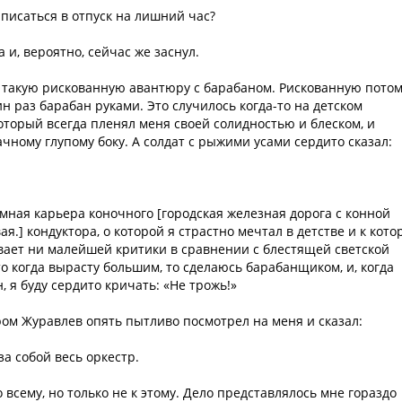
записаться в отпуск на лишний час?
 и, вероятно, сейчас же заснул.
на такую рискованную авантюру с барабаном. Рискованную потом
ин раз барабан руками. Это случилось когда-то на детском
который всегда пленял меня своей солидностью и блеском, и
чному глупому боку. А солдат с рыжими усами сердито сказал:
ромная карьера коночного [городская железная дорога с конной
я.] кондуктора, о которой я страстно мечтал в детстве и к кото
ивает ни малейшей критики в сравнении с блестящей светской
о когда вырасту большим, то сделаюсь барабанщиком, и, когда
, я буду сердито кричать: «Не трожь!»
тром Журавлев опять пытливо посмотрел на меня и сказал:
за собой весь оркестр.
 всему, но только не к этому. Дело представлялось мне гораздо