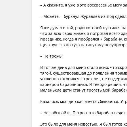
– А скажите, я уже в это воскресенье могу 
– Можете, – буркнул Журавлев из-под одеяла
Я же думал о той, ради которой пустился 
что за всю свою жизнь я потрогал всего од
празднике, когда я пробрался к барабану, 
щелкнул его по туго натянутому полупрозра
– Не трожь!
В тот же день для меня стало ясно, что ск
тягой, существовавшая до появления трамва
усиленно готовился с трех лет, не выдерж
карьерой барабанщика. Я твердо решил, чт
маленькие дети станут трогать мой барабан
Казалось, моя детская мечта сбывается. У
– Не забывайте, Петров, что барабан ведет 
Это было для меня новостью. Я был готов ко