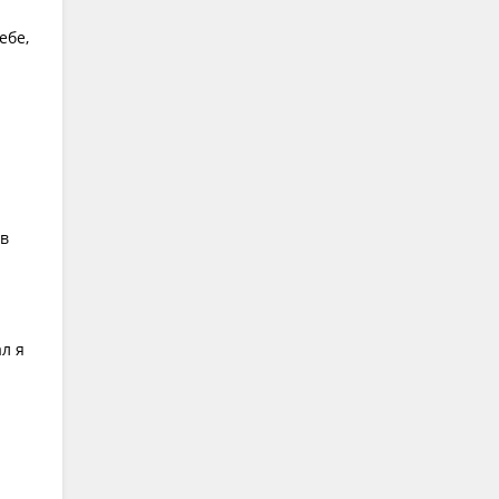
ебе,
ев
ал я