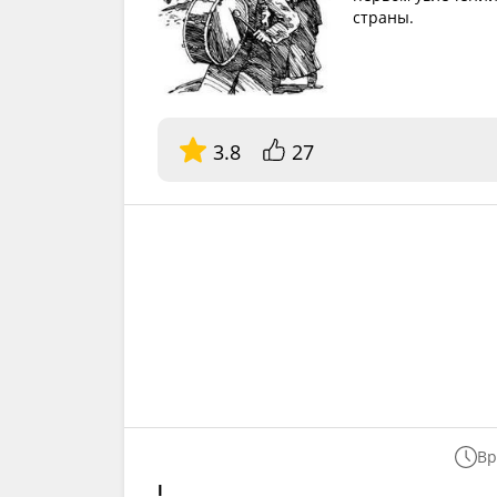
страны.
3.8
27
Вр
I