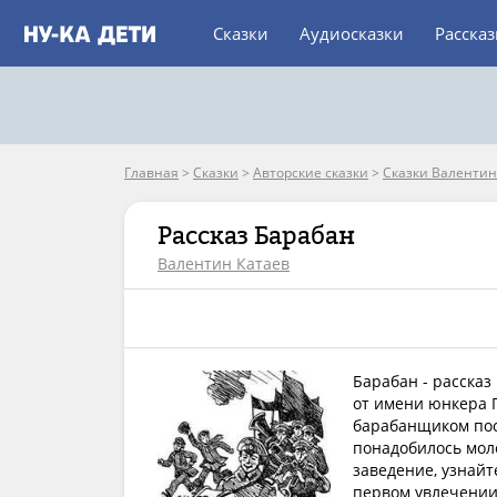
Сказки
Аудиосказки
Расска
Главная
>
Сказки
>
Авторские сказки
>
Сказки Валентин
Рассказ Барабан
Валентин Катаев
Барабан - рассказ
от имени юнкера П
барабанщиком пос
понадобилось моло
заведение, узнайт
первом увлечении