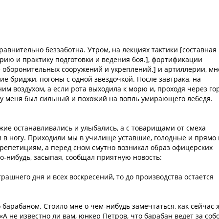
равнительно беззаботна. Утром, на лекциях тактики [составная
рию и практику подготовки и ведения боя.], фортификации
е оборонительных сооружений и укреплений.] и артиллерии, мн
е бриджи, погоны с одной звездочкой. После завтрака, на
м воздухом, а если рота выходила к морю и, проходя через гор
ос у меня был сильный и похожий на вопль умирающего лебедя.
ожие останавливались и улыбались, а с товарищами от смеха
и в ногу. Приходили мы в училище уставшие, голодные и прямо 
к репетициям, а перед сном смутно возникал образ офицерских
о-нибудь, засыпая, сообщал приятную новость:
втрашнего дня и всех воскресений, то до производства остается
барабаном. Стоило мне о чем-нибудь замечтаться, как сейчас 
А не известно ли вам, юнкер Петров, что барабан ведет за соб