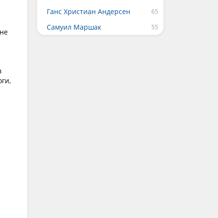
Ганс Христиан Андерсен
Самуил Маршак
 не
в
ги,