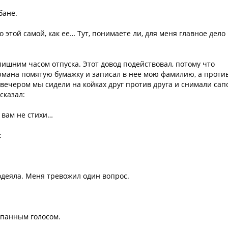
бане.
о этой самой, как ее… Тут, понимаете ли, для меня главное дело
ишним часом отпуска. Этот довод подействовал, потому что
рмана помятую бумажку и записал в нее мою фамилию, а проти
вечером мы сидели на койках друг против друга и снимали сапо
сказал:
о вам не стихи…
:
 одеяла. Меня тревожил один вопрос.
спанным голосом.