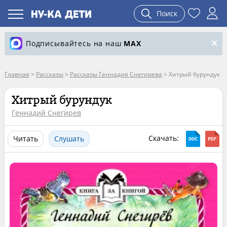
Поиск
Подписывайтесь на наш
MAX
Главная
>
Рассказы
>
Рассказы Геннадия Снегирева
>
Хитрый бурундук
Хитрый бурундук
Геннадий Снегирев
Скачать:
Читать
Слушать