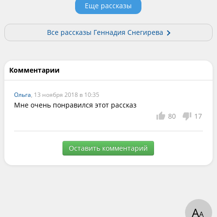
Еще рассказы
Все рассказы Геннадия Снегирева
Комментарии
Ольга
, 13 ноября 2018 в 10:35
Мне очень понравился этот рассказ
80
17
Оставить комментарий
А
А