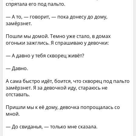
спрятала его под пальто.
— А то, — говорит, — пока донесу до дому,
замёрзнет.
Пошли мы домой. Темно уже стало, в домах
огоньки зажглись. Я спрашиваю у девочки:
— А давно у тебя скворец живёт?
— Давно.
А сама быстро идёт, боится, что скворец под пальто
замёрзнет. Я за девочкой иду, стараюсь не
отставать.
Пришли мы к её дому, девочка попрощалась со
мной.
— До свиданья, — только мне сказала.