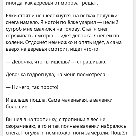
иногда, как деревья от мороза трещат.
Ёлки стоят и не шелохнутся, на ветках подушки
снега намело. Я ногой по ёлке ударил — целый
сугроб мне свалился на голову. Стал я снег
отряхивать, смотрю — идёт девочка. Снег ей по
колени. Отдохнёт немножко и опять идёт, а сама
вверх на деревья смотрит, ищет что-то.
— Девочка, что ты ищешь? — спрашиваю.
Девочка вздрогнула, на меня посмотрела:
— Ничего, так просто!
И дальше пошла. Сама маленькая, а валенки
большие.
Вышел я на тропинку, с тропинки в лес не
сворачиваю, а то и так полные валенки набралось
снега. Погулял я немножко, ноги замёрзли. Пошёл