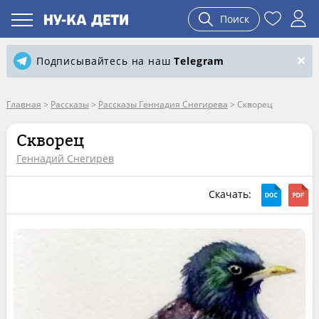
Поиск
Подписывайтесь на наш
Telegram
Главная
>
Рассказы
>
Рассказы Геннадия Снегирева
>
Скворец
Скворец
Геннадий Снегирев
Скачать: