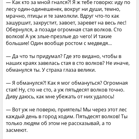
— Как кто за мной гнался?! Я ж тебе говорю: иду по
лесу один-одинешенек, вокруг ни души, темно,
мрачно, птицы и те замолкли. Вдруг что-то как
зашуршит, захрустит, завоет, заревет на весь лес!
Обернулся, а позади огромная стая волков. Сто
волков! А уж злые-презлые до чего! И такие
большие! Один вообще ростом с медведя…
— Да что ты придумал? Где это видано, чтобы в
наших краях завелась стая в сто волков? Не иначе,
обманулся ты. У страха глаза велики.
— Я обманулся?! Как я мог обмануться? Огромная
стая! Ну, сто не сто, а уж пятьдесят волков точно.
Диву даюсь, как мне убежать от них удалось!
— Вот уж не поверю, приятель! Мы через этот лес
каждый день в город ходим. Пятьдесят волков! Ты
только людям об этом не рассказывай, а то
засмеют.