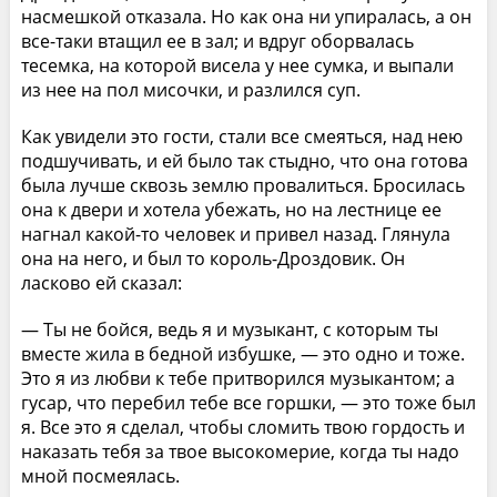
насмешкой отказала. Но как она ни упиралась, а он
все-таки втащил ее в зал; и вдруг оборвалась
тесемка, на которой висела у нее сумка, и выпали
из нее на пол мисочки, и разлился суп.
Как увидели это гости, стали все смеяться, над нею
подшучивать, и ей было так стыдно, что она готова
была лучше сквозь землю провалиться. Бросилась
она к двери и хотела убежать, но на лестнице ее
нагнал какой-то человек и привел назад. Глянула
она на него, и был то король-Дроздовик. Он
ласково ей сказал:
— Ты не бойся, ведь я и музыкант, с которым ты
вместе жила в бедной избушке, — это одно и тоже.
Это я из любви к тебе притворился музыкантом; а
гусар, что перебил тебе все горшки, — это тоже был
я. Все это я сделал, чтобы сломить твою гордость и
наказать тебя за твое высокомерие, когда ты надо
мной посмеялась.