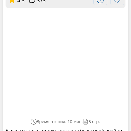
4.3
373
Время чтения: 10 мин.
5 стр.
Была у одного короля дочь; она была необычайно