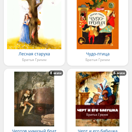
Лесная старуха
Чудо-птица
Братья Гримм
Братья Гримм
8 мин
8 мин
Чертов чумазый брат
Черт и его бабушка