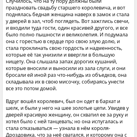
Случилось, что на ту пору должны были
праздновать свадьбу старшего королевича, и вот
поднялась бедная женщина наверх в замок и стала
у дверей в зал, чтоб поглядеть. Вот зажглись свечи,
и входили туда гости, один красивей другого, и все
было полно пышности и великолепия. И подумала
она с горестью в сердце про свою злую долю, и
стала проклинать свою гордость и надменность,
которые её так унизили и ввергли в большую
нищету. Она слышала запах дорогих кушаний,
которые вносили и выносили из зала слуги, и они
бросали ей иной раз что-нибудь из объедков, она
складывала их в свою мисочку, собираясь унести
все это потом домой.
Вдруг вошёл королевич, был он одет в бархат и
шелк, и были у него на шее золотые цепи. Увидев у
дверей красивую женщину, он схватил ее за руку и
хотел было с ней танцевать; но она испугалась и
стала отказываться — узнала в нём короля-
Дроздовика, что за неё сватался, и которому она с