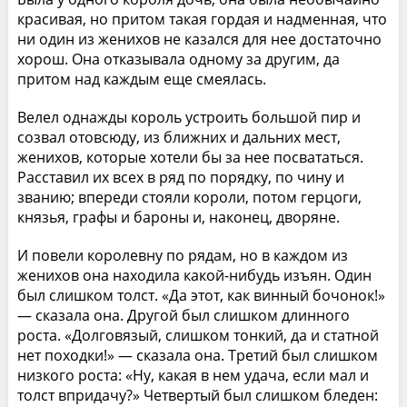
красивая, но притом такая гордая и надменная, что
ни один из женихов не казался для нее достаточно
хорош. Она отказывала одному за другим, да
притом над каждым еще смеялась.
Велел однажды король устроить большой пир и
созвал отовсюду, из ближних и дальних мест,
женихов, которые хотели бы за нее посвататься.
Расставил их всех в ряд по порядку, по чину и
званию; впереди стояли короли, потом герцоги,
князья, графы и бароны и, наконец, дворяне.
И повели королевну по рядам, но в каждом из
женихов она находила какой-нибудь изъян. Один
был слишком толст. «Да этот, как винный бочонок!»
— сказала она. Другой был слишком длинного
роста. «Долговязый, слишком тонкий, да и статной
нет походки!» — сказала она. Третий был слишком
низкого роста: «Ну, какая в нем удача, если мал и
толст впридачу?» Четвертый был слишком бледен: