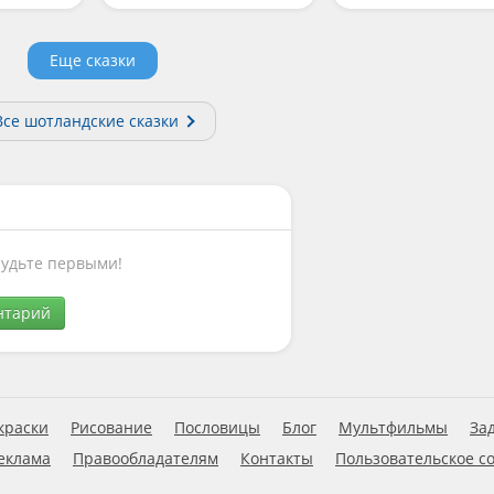
Еще сказки
Все шотландские сказки
Будьте первыми!
нтарий
краски
Рисование
Пословицы
Блог
Мультфильмы
За
еклама
Правообладателям
Контакты
Пользовательское с