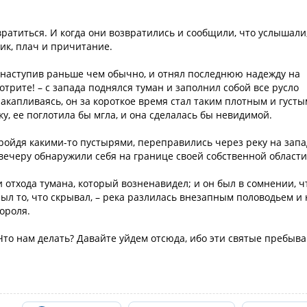
вратиться. И когда они возвратились и сообщили, что услышали
ик, плач и причитание.
, наступив раньше чем обычно, и отнял последнюю надежду на
отрите! – с запада поднялся туман и заполнил собой все русло
 накапливаясь, он за короткое время стал таким плотным и густы
у, ее поглотила бы мгла, и она сделалась бы невидимой.
пройдя какими-то пустырями, переправились через реку на запа
 вечеру обнаружили себя на границе своей собственной области
и отхода тумана, который возненавидел; и он был в сомнении, ч
рыл то, что скрывал, – река разлилась внезапным половодьем и 
ороля.
«Что нам делать? Давайте уйдем отсюда, ибо эти святые пребыв