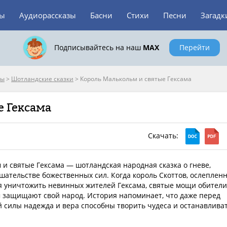
зы
Аудиорассказы
Басни
Стихи
Песни
Загадк
Подписывайтесь на наш
MAX
Перейти
пы
>
Шотландские сказки
>
Король Малькольм и святые Гексама
е Гексама
Скачать:
и святые Гексама — шотландская народная сказка о гневе,
шательстве божественных сил. Когда король Скоттов, ослеплен
ся уничтожить невинных жителей Гексама, святые мощи обители
 защищают свой народ. История напоминает, что даже перед
 силы надежда и вера способны творить чудеса и останавлива