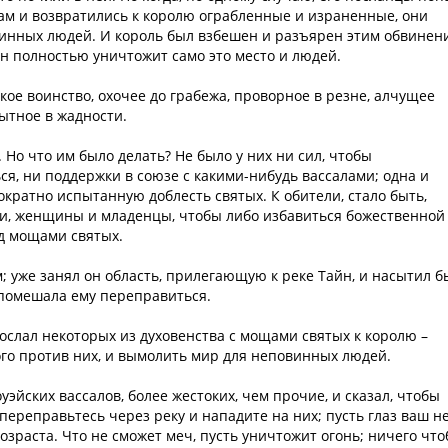
ам и возвратились к королю ограбленные и израненные, они
овинных людей. И король был взбешен и разъярен этим обвинен
он полностью уничтожит само это место и людей.
кое воинство, охочее до грабежа, проворное в резне, алчущее
сытное в жадности.
. Но что им было делать? Не было у них ни сил, чтобы
ся, ни поддержки в союзе с какими-нибудь вассалами; одна и
ократно испытанную доблесть святых. К обители, стало быть,
ти, женщины и младенцы, чтобы либо избавиться божественной
д мощами святых.
; уже занял он область, прилегающую к реке Тайн, и насытил б
 помешала ему переправиться.
ослал некоторых из духовенства с мощами святых к королю –
ого против них, и вымолить мир для неповинных людей.
уэйских вассалов, более жестоких, чем прочие, и сказал, чтобы
переправьтесь через реку и нападите на них; пусть глаз ваш н
озраста. Что не сможет меч, пусть уничтожит огонь; ничего что