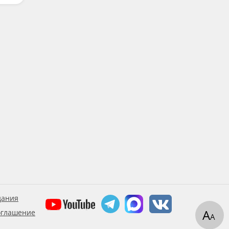
дания
А
оглашение
А