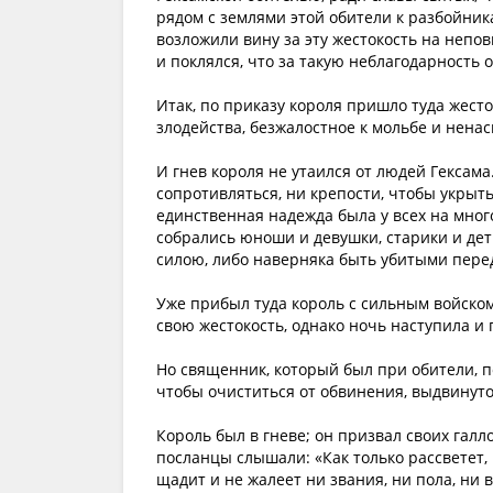
рядом с землями этой обители к разбойник
возложили вину за эту жестокость на неп
и поклялся, что за такую неблагодарность 
Итак, по приказу короля пришло туда жесто
злодейства, безжалостное к мольбе и нена
И гнев короля не утаился от людей Гексама
сопротивляться, ни крепости, чтобы укрыть
единственная надежда была у всех на мног
собрались юноши и девушки, старики и де
силою, либо наверняка быть убитыми пере
Уже прибыл туда король с сильным войском
свою жестокость, однако ночь наступила и
Но священник, который был при обители, п
чтобы очиститься от обвинения, выдвинут
Король был в гневе; он призвал своих галло
посланцы слышали: «Как только рассветет, 
щадит и не жалеет ни звания, ни пола, ни в