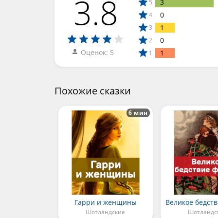
3.8
3
5
0
4
1
3
0
2
Оценок: 5
1
1
Похожие сказки
6 мин
Гарри и женщины
Шотландские
Шотландс