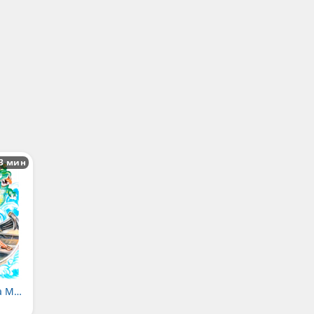
3 мин
Ассипатл и владыка Морской Змей