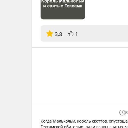
3.8
1
В
Когда Малькольм, король скоттов, опустош
Гексамской обителью, ради славы святых, ч