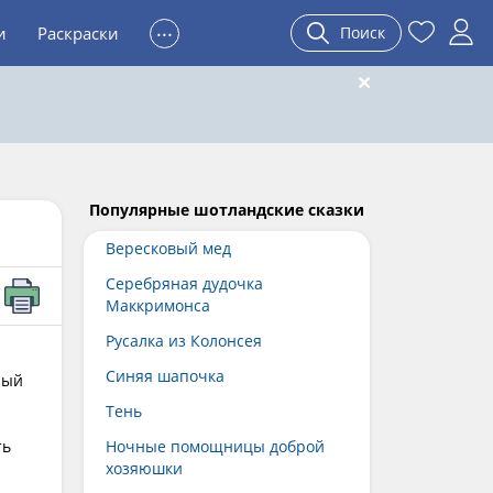
...
и
Раскраски
Поиск
Популярные шотландские сказки
Вересковый мед
Серебряная дудочка
Маккримонса
Русалка из Колонсея
Синяя шапочка
ный
Тень
ть
Ночные помощницы доброй
хозяюшки