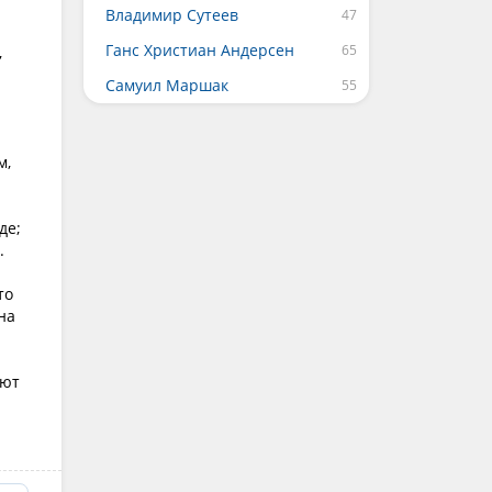
Владимир Сутеев
Ганс Христиан Андерсен
,
Самуил Маршак
м,
де;
.
то
на
ают