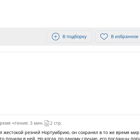
В подборку
В избранное
ремя чтения: 3 мин.
2 стр.
ал жестокой резней Нортумбрию, он сохранял в то же время мир
то почили в ней. Но когда, по одному случаю, его посланцы поп