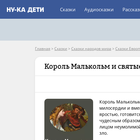
Сказки
Аудиосказки
Расска
Главная
>
Сказки
>
Сказки народов мира
>
Сказки Евро
Король Малькольм и святы
Король Малькольм 
милосердии и вме
яростью, готовит
чудесным образом
лицом неумолимой
зло.