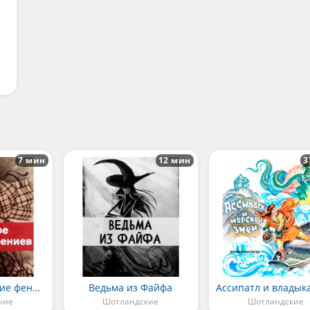
7 мин
12 мин
3
Великое бедствие фениев
Ведьма из Файфа
кие
Шотландские
Шотландские