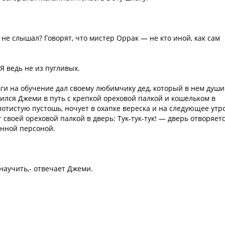
ы не слышал? Говорят, что мистер Оррак — не кто иной, как сам
Я ведь не из пугливых.
ьги на обучение дал своему любимчику дед, который в нем души
вился Джеми в путь с крепкой ореховой палкой и кошельком в
лотистую пустошь, ночует в охапке вереска и на следующее утр
своей ореховой палкой в дверь: Тук-тук-тук! — дверь отворяетс
енной персоной.
научить,- отвечает Джеми.