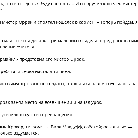
ь, что в тот день я буду спешить. – И он вручил кошелек мистер
е.
ил мистер Оррак и спрятал кошелек в карман. – Теперь пойдем, я
.
стояли столы и десятка три мальчиков сидели перед раскрытым
явлении учителя.
рмайкл,- представил его мистер Оррак.
ребята, и снова настала тишина.
овно вымуштрованные солдаты, школьники разом опустились на
ррак занял место на возвышении и начал урок.
вы усвоили искусство превращений.
мми Крокер, тигром; ты, Вилл Макдуфф, собакой; остальные —
только вздумается.