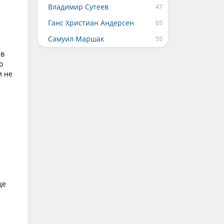
Владимир Сутеев
Ганс Христиан Андерсен
Самуил Маршак
 в
о
и не
це