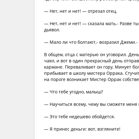
— Нет, нет и нет! — отрезал отец.
— Нет, нет и нет! — сказала мать.- Разве т
дьявол.
— Мало ли что болтают,- возразил Джеми.- 
В общем, отца с матерью он уговорил. Ден
чаял, и вот в один прекрасный день отпра
кармане. Переваливает он гору, Минует бо
прибывает в школу мистера Оррака. Стучит 
на пороге возникает Мистер Оррак собств
— Что тебе угодно, малыш?
— Научиться всему, чему вы сможете меня 
— Это тебе недешево обойдется.
— Я принес деньги: вот, взгляните!