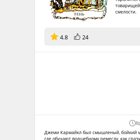
товарищей.
смелости.
4.8
24
В
Джеми Кармайкл был смышленый, бойкий м
где обучают волшебному ремеслу, как сразу