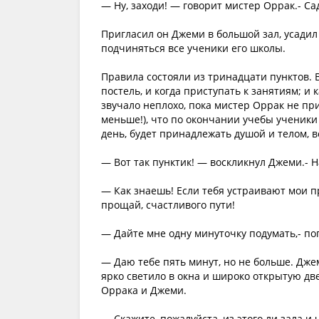
— Ну, заходи! — говорит мистер Оррак.- С
Пригласил он Джеми в большой зал, усадил
подчиняться все ученики его школы.
Правила состояли из тринадцати пунктов. В
постель, и когда приступать к занятиям; и к
звучало неплохо, пока мистер Оррак не при
меньше!), что по окончании учебы ученики
день, будет принадлежать душой и телом, в
— Вот так пунктик! — воскликнул Джеми.- Н
— Как знаешь! Если тебя устраивают мои п
прощай, счастливого пути!
— Дайте мне одну минуточку подумать,- п
— Даю тебе пять минут, но не больше. Дже
ярко светило в окна и широко открытую две
Оррака и Джеми.
— Скажите, пожалуйста, из этого ли зала и