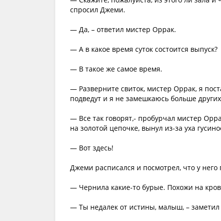
спросил Джеми.
— Да, – ответил мистер Оррак.
— А в какое время суток состоится выпуск?
— В такое же самое время.
— Разверните свиток, мистер Оррак, я пос
подведут и я не замешкаюсь больше других
— Все так говорят,- пробурчал мистер Орр
на золотой цепочке, вынул из-за уха гусин
— Вот здесь!
Джеми расписался и посмотрел, что у него 
— Чернила какие-то бурые. Похожи на кров
— Ты недалек от истины, малыш, – заметил