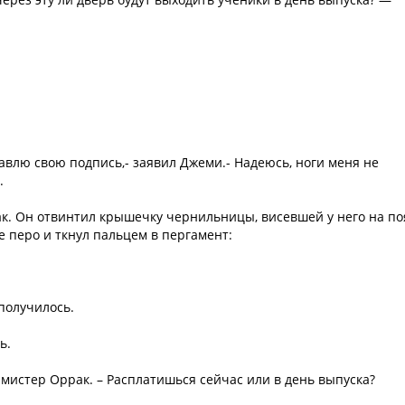
тавлю свою подпись,- заявил Джеми.- Надеюсь, ноги меня не
.
ак. Он отвинтил крышечку чернильницы, висевшей у него на по
ое перо и ткнул пальцем в пергамент:
получилось.
ь.
 мистер Оррак. – Расплатишься сейчас или в день выпуска?