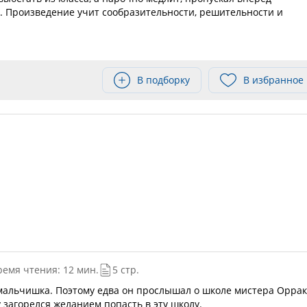
 Произведение учит сообразительности, решительности и
В подборку
В избранное
ремя чтения: 12 мин.
5 стр.
альчишка. Поэтому едва он прослышал о школе мистера Оррак
 загорелся желанием попасть в эту школу.