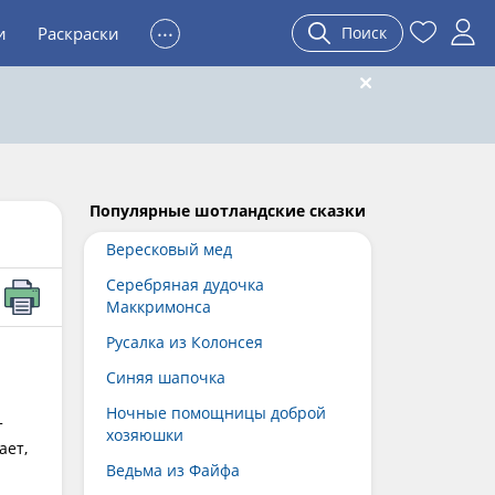
...
и
Раскраски
Поиск
Популярные шотландские сказки
Вересковый мед
Серебряная дудочка
Маккримонса
Русалка из Колонсея
Синяя шапочка
Ночные помощницы доброй
т
хозяюшки
ает,
Ведьма из Файфа