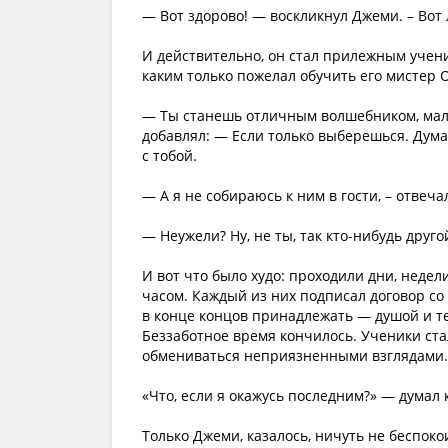
— Вот здорово! — воскликнул Джеми. – Вот л
И действительно, он стал прилежным учен
каким только пожелал обучить его мистер 
— Ты станешь отличным волшебником, малы
добавлял: — Если только выберешься. Дума
с тобой.
— А я не собираюсь к ним в гости, – отвеч
— Неужели? Ну, не ты, так кто-нибудь друго
И вот что было худо: проходили дни, недел
часом. Каждый из них подписал договор со
в конце концов принадлежать — душой и т
Беззаботное время кончилось. Ученики стал
обмениваться неприязненными взглядами.
«Что, если я окажусь последним?» — думал к
Только Джеми, казалось, ничуть не беспоко