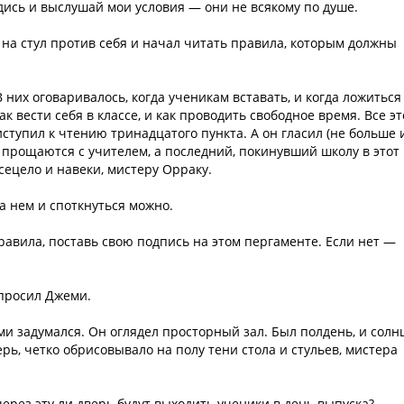
адись и выслушай мои условия — они не всякому по душе.
 на стул против себя и начал читать правила, которым должны
 них оговаривалось, когда ученикам вставать, и когда ложиться
ак вести себя в классе, и как проводить свободное время. Все эт
ступил к чтению тринадцатого пункта. А он гласил (не больше 
 прощаются с учителем, а последний, покинувший школу в этот
сецело и навеки, мистеру Орраку.
а нем и споткнуться можно.
равила, поставь свою подпись на этом пергаменте. Если нет —
опросил Джеми.
ми задумался. Он оглядел просторный зал. Был полдень, и солн
рь, четко обрисовывало на полу тени стола и стульев, мистера
 через эту ли дверь будут выходить ученики в день выпуска? —