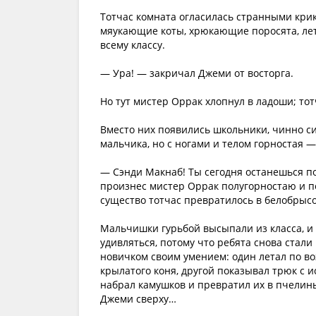
Тотчас комната огласилась странными кри
мяукающие коты, хрюкающие поросята, л
всему классу.
— Ура! — закричал Джеми от восторга.
Но тут мистер Оррак хлопнул в ладоши; тот
Вместо них появились школьники, чинно с
мальчика, но с ногами и телом горностая 
— Сэнди Макнаб! Ты сегодня останешься по
произнес мистер Оррак полугорностаю и п
существо тотчас превратилось в белобрысо
Мальчишки гурьбой высыпали из класса, и
удивляться, потому что ребята снова стали
новичком своим умением: один летал по во
крылатого коня, другой показывал трюк с ис
набрал камушков и превратил их в пчелин
Джеми сверху…