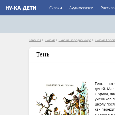
Сказки
Аудиосказки
Расска
Главная
>
Сказки
>
Сказки народов мира
>
Сказки Евро
Тень
Тень - шот
детей. Мал
Оррака, вл
учеников п
школу посл
как перехи
торопится 