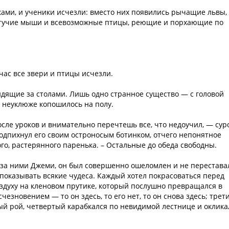
ками, и ученики исчезли: вместо них появились рычащие львы,
етучие мыши и всевозможные птицы, реющие и порхающие по
час все звери и птицы исчезли.
идящие за столами. Лишь одно странное существо — с головой
— неуклюже копошилось на полу.
сле уроков и внимательно перечтешь все, что недоучил, — сур
одпихнул его своим остроносым ботинком, отчего непонятное
го, растерянного паренька. – Остальные до обеда свободны.
 за ними Джеми, он был совершенно ошеломлен и не перестава
 показывать всякие чудеса. Каждый хотел покрасоваться перед
здуху на кленовом прутике, который послушно превращался в
чезновением — то он здесь, то его нет, то он снова здесь; трет
ый рой, четвертый карабкался по невидимой лестнице и оклика