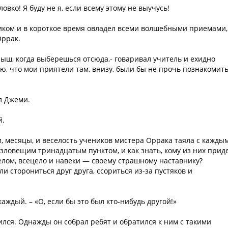
овко! Я буду не я, если всему этому не выучусь!
иком и в короткое время овладел всеми волшебными приемами,
Оррак.
ш, когда выберешься отсюда,- говаривал учитель и ехидно
ю, что мои приятели там, внизу, были бы не прочь познакомит
ал Джеми.
й.
и, месяцы, и веселость учеников мистера Оррака таяла с кажды
 зловещим тринадцатым пунктом, и как знать, кому из них прид
елом, всецело и навеки — своему страшному наставнику?
и сторониться друг друга, ссориться из-за пустяков и
аждый. – «О, если бы это был кто-нибудь другой!»
ился. Однажды он собрал ребят и обратился к ним с такими