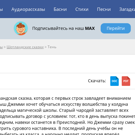
зы
Аудиорассказы
Басни
Стихи
Песни
Загадк
Подписывайтесь на наш
MAX
Перейти
пы
>
Шотландские сказки
>
Тень
Скачать:
ландская сказка, которая с первых строк завладеет вниманием
ыш Джемми хочет обучаться искусству волшебства у колдуна
адельца магической школы. Старый чародей заставляет всех
одписывать договор с условием: тот, кто в день выпуска покине
едним, навеки останется в Преисподней. Но Джемми сразу смек
трить сурового наставника. В последний день учёбы он не
выбегать из класса, а нарочно медлит, пропуская вперёд