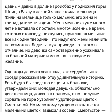
Давным давно в долине Гройсбах у подножия горы
Шпиц в Вахау в лесной чаще стояла мельница.
Жили на мельнице только мельник, его жена и
тринадцатилетняя дочь. Жена мельника уже много
лет не вставала с постели, многочисленные врачи,
которых отовсюду, не скупясь, приглашал мельник,
все как один твердили, что недуг его жены излечить
невозможно. Бедняга муж приходил от этого в
отчаяние, но девочка самоотверженно ухаживала
за больной матерью и исполняла каждое ее
желание.
Однажды девочка услышала, как сердобольные
соседи рассказывали отцу удивительную историю.
Есть будто бы средство исцелить больную,
утверждали они: молодая девушка, обязательно
девственница, должна в полночь, в полнолуние
сорвать на горе Яуэрлинг чудотворный цветок
Смертьстой. Но мало кому суждено сыскать этот
маленький цветок, вздыхали соседи. Смертьстой —