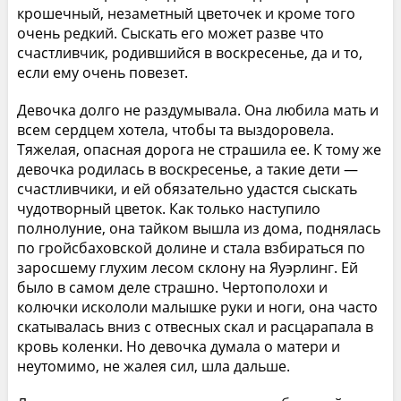
крошечный, незаметный цветочек и кроме того
очень редкий. Сыскать его может разве что
счастливчик, родившийся в воскресенье, да и то,
если ему очень повезет.
Девочка долго не раздумывала. Она любила мать и
всем сердцем хотела, чтобы та выздоровела.
Тяжелая, опасная дорога не страшила ее. К тому же
девочка родилась в воскресенье, а такие дети —
счастливчики, и ей обязательно удастся сыскать
чудотворный цветок. Как только наступило
полнолуние, она тайком вышла из дома, поднялась
по гройсбаховской долине и стала взбираться по
заросшему глухим лесом склону на Яуэрлинг. Ей
было в самом деле страшно. Чертополохи и
колючки искололи малышке руки и ноги, она часто
скатывалась вниз с отвесных скал и расцарапала в
кровь коленки. Но девочка думала о матери и
неутомимо, не жалея сил, шла дальше.