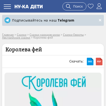
Поиск
Подписывайтесь на наш
Telegram
Главная
>
Сказки
>
Сказки народов мира
>
Сказки Европы
>
Австрийские сказки
>
Королева фей
Королева фей
Скачать: