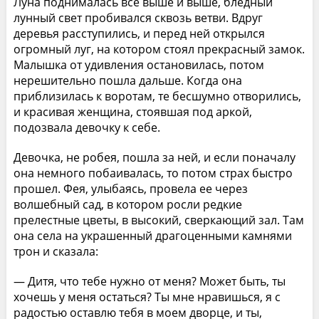
Луна поднималась все выше и выше, бледный
лунный свет пробивался сквозь ветви. Вдруг
деревья расступились, и перед ней открылся
огромный луг, на котором стоял прекрасный замок.
Малышка от удивления остановилась, потом
нерешительно пошла дальше. Когда она
приблизилась к воротам, те бесшумно отворились,
и красивая женщина, стоявшая под аркой,
подозвала девочку к себе.
Девочка, не робея, пошла за ней, и если поначалу
она немного побаивалась, то потом страх быстро
прошел. Фея, улыбаясь, провела ее через
волшебный сад, в котором росли редкие
прелестные цветы, в высокий, сверкающий зал. Там
она села на украшенный драгоценными камнями
трон и сказала:
— Дитя, что тебе нужно от меня? Может быть, ты
хочешь у меня остаться? Ты мне нравишься, я с
радостью оставлю тебя в моем дворце, и ты,