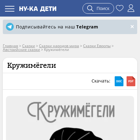
Поиск
Подписывайтесь на наш
Telegram
Главная
>
Сказки
>
Сказки народов мира
>
Сказки Европы
>
Австрийские сказки
>
Кружимёгели
Кружимёгели
Скачать: