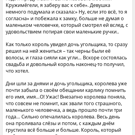
Кружимёгели, я заберу вас к себе». Девушка
немного подумала и сказала:» Ну, если это всё, то я
согласна» и побежала к замку, больше не думая о
маленьком человечке, который смотрел ей вслед, с
удовольствием потирая свои маленькие ручки..
Как только король увидел дочь угольщика, то сразу
решил на ней жениться – так черны были её
волосы, и глаза сияли как угли… Вскоре состоялась
свадьба и довольный король наконец-то получил,
что хотел.
Дни шли за днями и дочь угольщика, королева уже
почти забыла о своём обещании карлику помнить
его имя, имя…О! Ужас! Внезапно королева поняла,
что совсем не помнит, как звали того страшного,
маленького человечка, а ведь прошло почти три
года… Сильно опечалилась королева. Весь день
она проливала слёзы и потом, с каждым днём
грустила всё больше и больше. Король, который