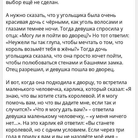
выбор ещё не сделан.
А нужно сказать, что у угольщика была очень
красивая дочь с чёрными, как уголь волосами и
глазами темнее ночи. Тогда девушка спросила у
отца: «Могу ли я пойти во дворец?» Но тот ответил:
«Неужели ты так глупа, чтобы мечтать о том, что
король возьмёт тебя в жёны?» Тогда дочь
угольщика сказала, что она просто хочет пойти,
чтобы полюбоваться стенами и башнями замка.
Отец разрешил, и девушка пошла во дворец.
И вот, когда она подходила к дворцу, то встретила
маленького человечка, карлика, который сказал: «Я
знаю, что вы хотите стать королевой. И я могу
помочь вам, но что вы дадите мне, если так и
случится?» «Что я могу дать вам?» – ответила
девушка маленькому человечку, – «у меня ничего
нет…». На это карлик ей ответил: «Вы станете
королевой, но с одним условием. Если через три
года я приду к вам и вы не назовёте моё имя –