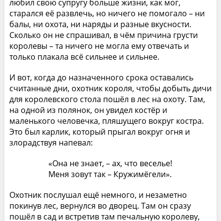
любил свою супругу больше жизни, как мог,
старался её развлечь, но ничего не помогало – ни
балы, ни охота, ни наряды и разные вкусности.
Сколько он не спрашивал, в чём причина грусти
королевы – та ничего не могла ему отвечать и
только плакала всё сильнее и сильнее.
И вот, когда до назначенного срока оставались
считанные дни, охотник короля, чтобы добыть дичи
для королевского стола пошёл в лес на охоту. Там,
на одной из полянок, он увидел костёр и
маленького человечка, пляшущего вокруг костра.
Это был карлик, который прыгал вокруг огня и
злорадствуя напевал:
«Она не знает, – ах, что веселье!
Меня зовут так – Кружимёгели».
Охотник послушал ещё немного, и незаметно
покинув лес, вернулся во дворец. Там он сразу
пошёл в сад и встретив там печальную королеву,