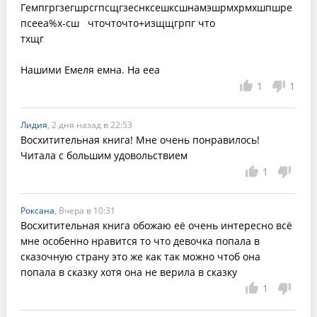
Гемпгргзегшрсгпсщгзеснксешксшнамэшрмхрмхшпшре
псееа%х-сш   чточточто+изщщгрпг что 

тхщг

Нашими Емеля емна. На ееа
1
1
Лидия
, 2 дня назад в 22:53
Восхитительная книга! Мне очень понравилось! 
Читала с большим удовольствием
1
Роксана
, Вчера в 10:31
Восхитительная книга обожаю её очень интересно всё 
мне особенно нравится то что девочка попала в 
сказочную страну это же как так можно чтоб она 
попала в сказку хотя она не верила в сказку
1