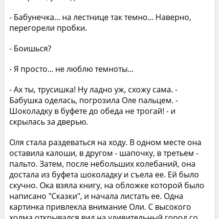
- Бабунечка... на лестнице так темно... Наверно,
перегорели пробки.
- Боишься?
- Я просто... не люблю темноты...
- Аx ты, трусишка! Ну ладно уж, схожу сама. -
Бабушка оделась, погрозила Оле пальцем. -
Шоколадку в буфете до обеда не трогай! - и
скрылась за дверью.
Оля стала раздеваться на ходу. В одном месте она
оставила калоши, в другом - шапочку, в третьем -
пальто. Затем, после небольших колебаний, она
достала из буфета шоколадку и съела ее. Ей было
скучно. Ока взяла книгу, на обложке которой было
написано "Сказки", и начала листать ее. Одна
картинка привлекла внимание Оли. С высокого
холма открывался вид на удивительный город со