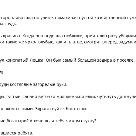
еторопливо шла по улице, помахивая пустой хозяйственной сум
а грудь.
ь красива. Когда она подошла поближе, приятели сразу убедили
ки такие же ярко-голубые, как и платье, смотрят вперед задумч
нул конопатый Лешка. Он был самый большой задира в поселке.
я!
руди костлявые загорелые руки.
ы, густые, словно веточки молоденькой елки, чутьчуть дрогнули
о знакома с ними. Здравствуйте, богатыри.
кие богатыри? А хочешь, я тебя чижом стукну?
ившиеся ребята.