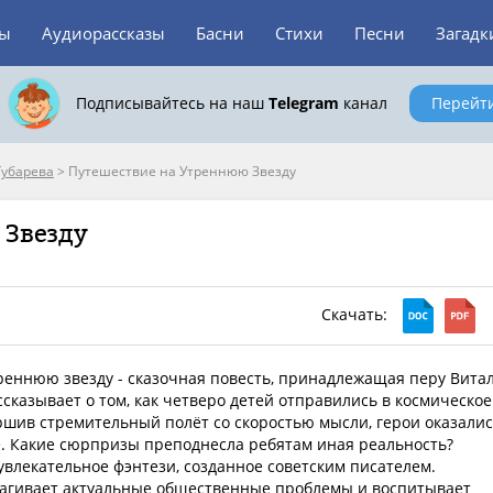
зы
Аудиорассказы
Басни
Стихи
Песни
Загадк
Подписывайтесь на наш
Telegram
канал
Перейт
Губарева
>
Путешествие на Утреннюю Звезду
 Звезду
Скачать:
реннюю звезду - сказочная повесть, принадлежащая перу Вита
ссказывает о том, как четверо детей отправились в космическое
ршив стремительный полёт со скоростью мысли, герои оказали
е. Какие сюрпризы преподнесла ребятам иная реальность?
увлекательное фэнтези, созданное советским писателем.
агивает актуальные общественные проблемы и воспитывает