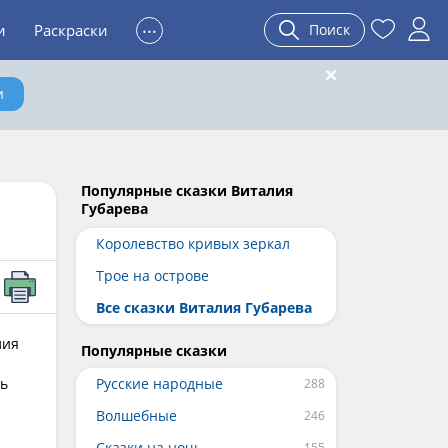
...
и
Раскраски
Поиск
и
Популярные сказки Виталия
Губарева
Королевство кривых зеркал
Трое на острове
Все сказки Виталия Губарева
лия
Популярные сказки
сь
Русские народные
Волшебные
Сказки на ночь