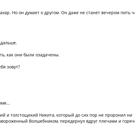
 сахар. Но он думает о другом. Он даже не станет вечером пить ч
 дальше.
ь, как они были озадачены.
ебя зовут?
мя...
кий и толстощекий Никита, который до сих пор не проронил ни
 завороженный Волшебником, передернул вдруг плечами и горяч