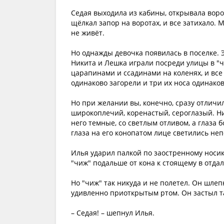
Седая выходила из кабины, открывала воро
щёлкал запор на воротах, и все затихало. 
не живёт.
Но однажды девочка появилась в поселке. Э
Никита и Лешка играли посреди улицы в "чи
царапинами и ссадинами на коленях, и все 
одинаково загорели и три их носа одинако
Но при желании вы, конечно, сразу отличи
широкоплечий, коренастый, сероглазый. Ни
него темные, со светлым отливом, а глаза б
глаза на его конопатом лице светились неп
Илья ударил палкой по заостренному носик
"чиж" подальше от кона к стоящему в отда
Но "чиж" так никуда и не полетел. Он шлеп
удивленно приоткрытым ртом. Он застыл та
– Седая! – шепнул Илья.