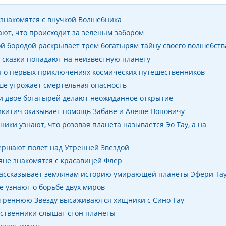
 знакомятся с внучкой Волшебника
ают, что происходит за зеленым забором
лой бородой раскрывает трем богатырям тайну своего волшебств
й сказки попадают на неизвестную планету
ся о первых приключениях космических путешественников
ше угрожает смертельная опасность
и двое богатырей делают неожиданное открытие
китич оказывает помощь Забаве и Алеше Поповичу
ики узнают, что розовая планета называется Эо Тау, а на
вершают полет над Утренней Звездой
не знакомятся с красавицей Флер
рассказывает землянам историю умирающей планеты Эфери Та
 узнают о борьбе двух миров
треннюю Звезду высаживаются хищники с Сино Тау
ственники слышат стон планеты