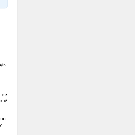
оды
 не
дкой
ьно
у