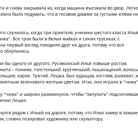
та и снова закрывала их, когда машина въезжала во двор. Легк
Можно было подумать, что в тесовом домике за густыми елями н
то случилось, когда три приятеля, ученики шестого класса Илья
жа". Все трое были в белых майках и синих трусиках, с
на первый взгляд походили друг на друга, потому что все
во облупились.
ли бы одного от другого. Русоволосый Илья повыше ростом,
кита – пониже, толстенький, кругленький, пышнощекий, волосы
ольшие, карие. Третий, Лешка, был худощав, костляв, рыжеват, 
онятным зеленовато-желтым цветом. Итак, они играли в "чижа".
у "чижа" и широко размахнулся, чтобы "запулить" подскочивш
лении Лешке.
нулся рядом с Ильей на дороге, потому что Илья замер в замахе
к, словно позировал художнику или скульптору.