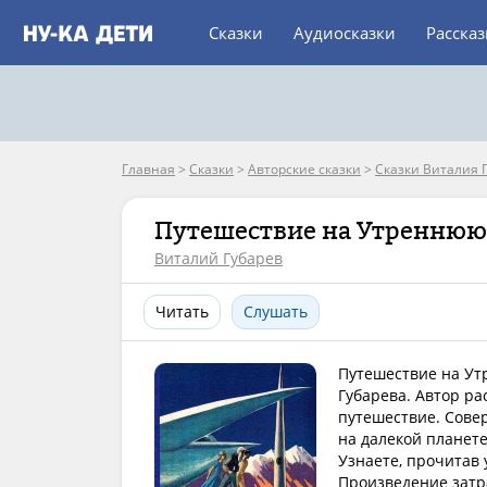
Сказки
Аудиосказки
Расска
Главная
>
Сказки
>
Авторские сказки
>
Сказки Виталия 
Путешествие на Утреннюю
Виталий Губарев
Читать
Слушать
Путешествие на Ут
Губарева. Автор ра
путешествие. Сове
на далекой планет
Узнаете, прочитав 
Произведение затр