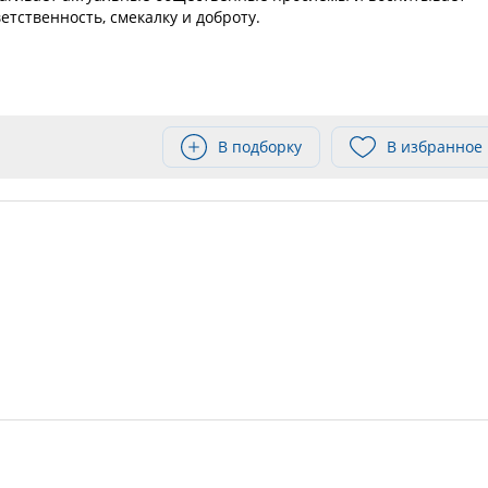
етственность, смекалку и доброту.
В подборку
В избранное