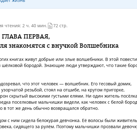
ждает жизнь
я чтения: 2 ч. 40 мин.
72 стр.
ГЛАВА ПЕРВАЯ,
еля знакомятся с внучкой Волшебника
ногих книгах живут добрые или злые волшебники. В этой повести
ти шёлковой бородой. Знающие люди утверждают, что такие бор
дозревал, что этот человек — волшебник. Его тесовый домик,
узорчатой резьбой, стоял на отшибе, на крутом пригорке,
орон скрытый высокими густыми елями. Ни один житель посёлка
зредка поселковые мальчишки видели, как человек с белой боро
но в тот же день обычно возвращался обратно.
ом с ним сидела белокурая девчонка. Её волосы были живител
ловека, сидящего за рулём. Поэтому мальчишки прозвали девочк