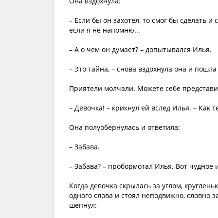
Она вздохнула:
– Если бы он захотел, то смог бы сделать и
если я не напомню...
– А о чем он думает? – допытывался Илья.
– Это тайна, – снова вздохнула она и пошла
Приятели молчали. Можете себе представит
– Девочка! – крикнул ей вслед Илья. – Как т
Она полуобернулась и ответила:
– Забава.
– Забава? – пробормотал Илья. Вот чудное и
Когда девочка скрылась за углом, круглень
одного слова и стоял неподвижно, словно
шепнул: