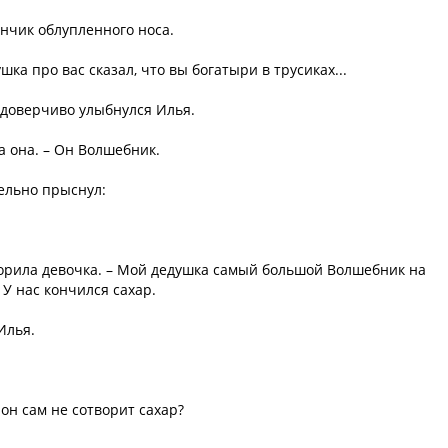
ончик облупленного носа.
ушка про вас сказал, что вы богатыри в трусиках...
недоверчиво улыбнулся Илья.
а она. – Он Волшебник.
ельно прыснул:
оворила девочка. – Мой дедушка самый большой Волшебник на
? У нас кончился сахар.
Илья.
он сам не сотворит сахар?