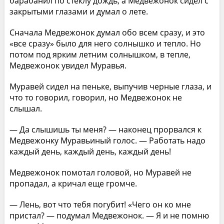
барабанил по стеклу дождь, а Медвежонок сидел с
закрытыми глазами и думал о лете.
Сначала Медвежонок думал обо всем сразу, и это
«все сразу» было для него солнышко и тепло. Но
потом под ярким летним солнышком, в тепле,
Медвежонок увидел Муравья.
Муравей сидел на пеньке, выпучив черные глаза, и
что то говорил, говорил, но Медвежонок не
слышал.
— Да слышишь ты меня? — наконец прорвался к
Медвежонку Муравьиный голос. — Работать надо
каждый день, каждый день, каждый день!
Медвежонок помотал головой, но Муравей не
пропадал, а кричал еще громче.
— Лень, вот что тебя погубит! «Чего он ко мне
пристал? — подумал Медвежонок. — Я и не помню