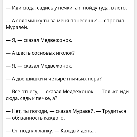
— Иди сюда, садись у печки, а я пойду туда, в лето.
— А соломинку ты за меня понесешь? — спросил
Муравей.
— Я, — сказал Медвежонок.
— А шесть сосновых иголок?
— Я, — сказал Медвежонок.
— А две шишки и четыре птичьих пера?
— Все отнесу, — сказал Медвежонок. — Только иди
сюда, сядь к печке, а?
— Нет, ты погоди, — сказал Муравей. — Трудиться
— обязанность каждого.
— Он поднял лапку. — Каждый день…