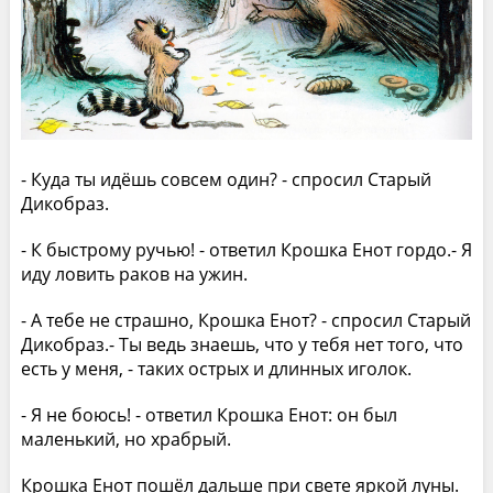
- Куда ты идёшь совсем один? - спросил Старый
Дикобраз.
- К быстрому ручью! - ответил Крошка Енот гордо.- Я
иду ловить раков на ужин.
- А тебе не страшно, Крошка Енот? - спросил Старый
Дикобраз.- Ты ведь знаешь, что у тебя нет того, что
есть у меня, - таких острых и длинных иголок.
- Я не боюсь! - ответил Крошка Енот: он был
маленький, но храбрый.
Крошка Енот пошёл дальше при свете яркой луны.