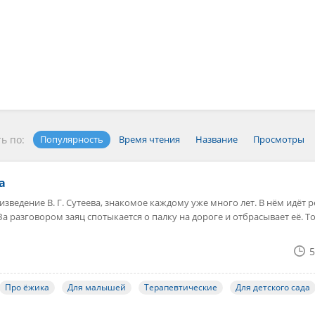
ь по:
Популярность
Время чтения
Название
Просмотры
а
ведение В. Г. Сутеева, знакомое каждому уже много лет. В нём идёт р
 За разговором заяц спотыкается о палку на дороге и отбрасывает её. Т
5
Про ёжика
Для малышей
Терапевтические
Для детского сада