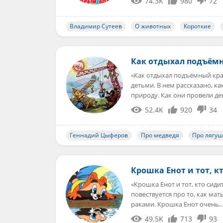
74.3K
980
72
Владимир Сутеев
О животных
Короткие
Как отдыхал подъём
«Как отдыхал подъёмный кра
детьми. В нем рассказано, к
природу. Как они провели д
52.4K
920
34
Геннадий Цыферов
Про медведя
Про лягуш
Крошка Енот и тот, к
«Крошка Енот и тот, кто сид
повествуется про то, как ма
раками. Крошка Енот очень
49.5K
713
93