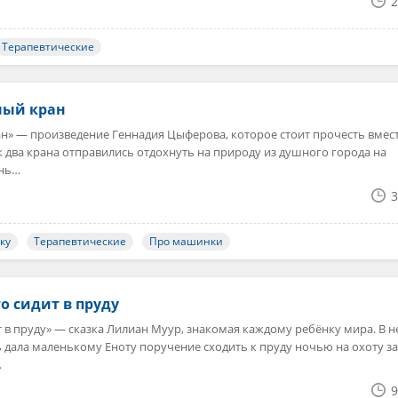
2
Терапевтические
ный кран
н» — произведение Геннадия Цыферова, которое стоит прочесть вмест
ак два крана отправились отдохнуть на природу из душного города на
ень…
3
ку
Терапевтические
Про машинки
то сидит в пруду
ит в пруду» — сказка Лилиан Муур, знакомая каждому ребёнку мира. В н
ть дала маленькому Еноту поручение сходить к пруду ночью на охоту за
…
9