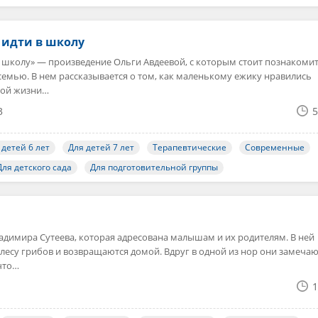
 идти в школу
в школу» — произведение Ольги Авдеевой, с которым стоит познакоми
семью. В нем рассказывается о том, как маленькому ежику нравились
ной жизни…
3
5
 детей 6 лет
Для детей 7 лет
Терапевтические
Современные
Для детского сада
Для подготовительной группы
адимира Сутеева, которая адресована малышам и их родителям. В ней
в лесу грибов и возвращаются домой. Вдруг в одной из нор они замеча
что…
1