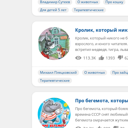
Владимир Сутеев
О животных
Про кошку
Для детей 5 лет
Терапевтические
Кролик, который нико
Кролик, который никого не б
взрослого, и юного читателя
встретил медведя, тигра, льв
113.3K
1393
6
Михаил Пляцковский
О животных
Про зай
Терапевтические
Про бегемота, котор
Про бегемота, который боял
времена СССР снят любимый 
бегемота омрачается жутким