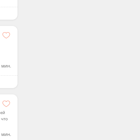
 мин.
ней
 что
 мин.