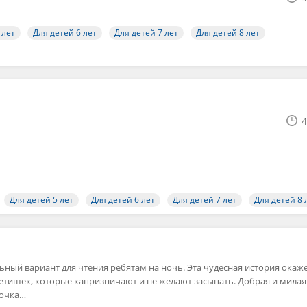
 лет
Для детей 6 лет
Для детей 7 лет
Для детей 8 лет
4
Для детей 5 лет
Для детей 6 лет
Для детей 7 лет
Для детей 8 
ьный вариант для чтения ребятам на ночь. Эта чудесная история окаж
детишек, которые капризничают и не желают засыпать. Добрая и милая
вочка…