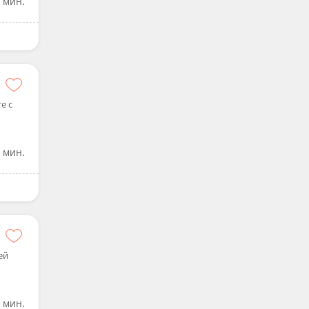
 мин.
е с
 мин.
ей
 мин.