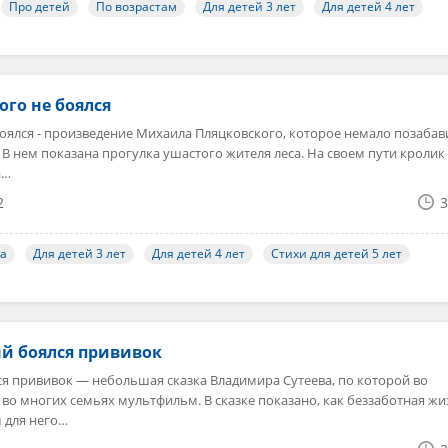
Про детей
По возрастам
Для детей 3 лет
Для детей 4 лет
го не боялся
оялся - произведение Михаила Пляцковского, которое немало позабав
. В нем показана прогулка ушастого жителя леса. На своем пути кролик
а…
2
3
ца
Для детей 3 лет
Для детей 4 лет
Стихи для детей 5 лет
ый боялся прививок
ся прививок — небольшая сказка Владимира Сутеева, по которой во
во многих семьях мультфильм. В сказке показано, как беззаботная жи
 для него…