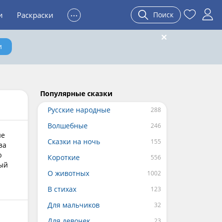
...
и
Раскраски
Поиск
и
Популярные сказки
Русские народные
Волшебные
ие
Сказки на ночь
за
ю
Короткие
ный
О животных
В стихах
Для мальчиков
Для девочек