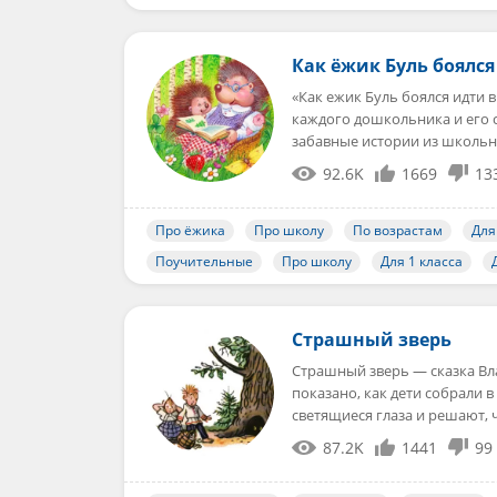
Как ёжик Буль боялся
«Как ежик Буль боялся идти 
каждого дошкольника и его 
забавные истории из школь
92.6K
1669
13
Про ёжика
Про школу
По возрастам
Для
Поучительные
Про школу
Для 1 класса
Страшный зверь
Страшный зверь — сказка Вл
показано, как дети собрали 
светящиеся глаза и решают, 
87.2K
1441
99