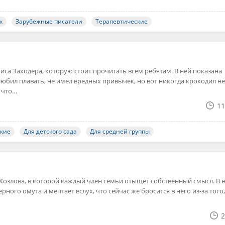
х
Зарубежные писатели
Терапевтические
иса Заходера, которую стоит прочитать всем ребятам. В ней показана
юбил плавать, не имел вредных привычек, но вот никогда крокодил не
 что…
11
ские
Для детского сада
Для средней группы
 Козлова, в которой каждый член семьи отыщет собственный смысл. В 
ерного омута и мечтает вслух, что сейчас же бросится в него из-за того,
2