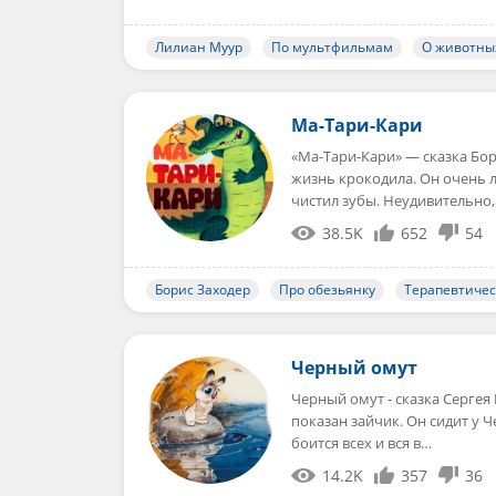
Лилиан Муур
По мультфильмам
О животны
Ма-Тари-Кари
«Ма-Тари-Кари» — сказка Бор
жизнь крокодила. Он очень л
чистил зубы. Неудивительно,
38.5K
652
54
Борис Заходер
Про обезьянку
Терапевтиче
Черный омут
Черный омут - сказка Сергея
показан зайчик. Он сидит у Ч
боится всех и вся в…
14.2K
357
36