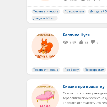
Терапевтические
По возрастам
Для детей 5
Для детей 9 лет
Белочка Нуся
9.8K
92
8
Терапевтические
Про белку
По возрастам
Сказка про кроватку
Сказка про кроватку — идеал
терапевтический эффект на 
кроватка огорчается, что де