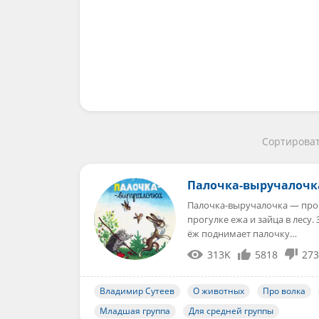
Сортироват
Палочка-выручалочк
Палочка-выручалочка — произ
прогулке ежа и зайца в лесу.
ёж поднимает палочку…
313K
5818
273
Владимир Сутеев
О животных
Про волка
Младшая группа
Для средней группы