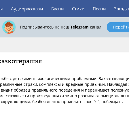
зы
Аудиорассказы
Басни
Стихи
Песни
Загадк
Подписывайтесь на наш
Telegram
канал
Перейт
казкотерапия
орьбе с детскими психологическими проблемами. Захватывающ
различные страхи, комплексы и вредные привычки. Наблюдая 
 видит образец правильного поведения и перенимает полезну
кие сказки - эти произведения отлично развивают эмоциональ
с окружающими, безбоязненно проявлять свое "я", побеждать