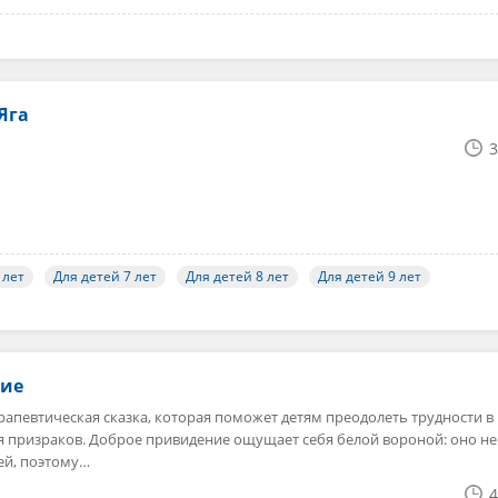
Яга
3
 лет
Для детей 7 лет
Для детей 8 лет
Для детей 9 лет
ние
апевтическая сказка, которая поможет детям преодолеть трудности в
я призраков. Доброе привидение ощущает себя белой вороной: оно не
ей, поэтому…
4