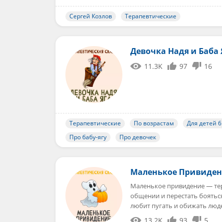
Сергей Козлов
Терапевтические
Девочка Надя и Баба 
11.3K
97
16
Терапевтические
По возрастам
Для детей 6
Про бабу-ягу
Про девочек
Маленькое Привиде
Маленькое привидение — тер
общении и перестать боятьс
любит пугать и обижать люд
13.2K
93
5