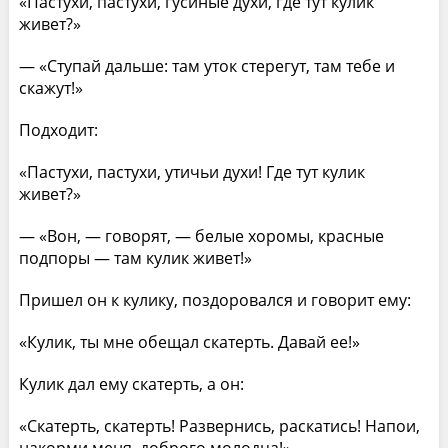
«Пастухи, пастухи, гусиные духи, где тут кулик
живет?»
— «Ступай дальше: там уток стерегут, там тебе и
скажут!»
Подходит:
«Пастухи, пастухи, утичьи духи! Где тут кулик
живет?»
— «Вон, — говорят, — белые хоромы, красные
подпоры — там кулик живет!»
Пришел он к кулику, поздоровался и говорит ему:
«Кулик, ты мне обещал скатерть. Давай ее!»
Кулик дал ему скатерть, а он:
«Скатерть, скатерть! Развернись, раскатись! Напои,
накорми меня, доброго молодца!»