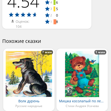
4.54
6
4
5
3
0
2
Оценок:
8
1
104
Похожие сказки
7 мин
1 мин
Волк дурень
Мишка косолапый по лесу идёт
Русские народные
Стихи Андрея Усачева