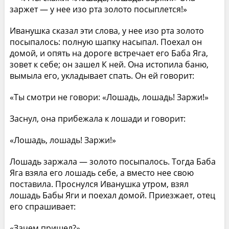
заржет — у нее изо рта золото посыплется!»
Иванушка сказал эти слова, у нее изо рта золото
посыпалось: полную шапку насыпал. Поехал он
домой, и опять на дороге встречает его Баба Яга,
зовет к себе; он зашел К ней. Она истопила баню,
вымыла его, укладывает спать. Он ей говорит:
«Ты смотри не говори: «Лошадь, лошадь! Заржи!»
Заснул, она прибежала к лошади и говорит:
«Лошадь, лошадь! Заржи!»
Лошадь заржала — золото посыпалось. Тогда Баба
Яга взяла его лошадь себе, а вместо нее свою
поставила. Проснулся Иванушка утром, взял
лошадь Бабы Яги и поехал домой. Приезжает, отец
его спрашивает:
«Зачем пришел?»