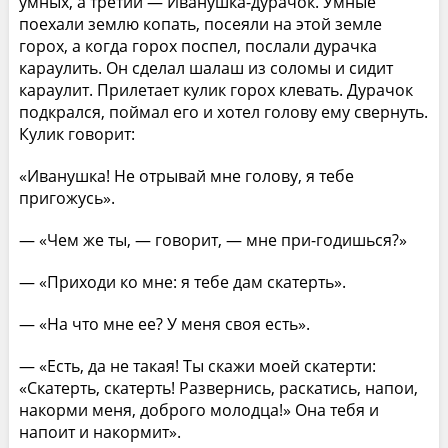
умных, а третий — Иванушка-дурачок. Умные
поехали землю копать, посеяли на этой земле
горох, а когда горох поспел, послали дурачка
караулить. Он сделал шалаш из соломы и сидит
караулит. Прилетает кулик горох клевать. Дурачок
подкрался, поймал его и хотел голову ему свернуть.
Кулик говорит:
«Иванушка! Не отрывай мне голову, я тебе
пригожусь».
— «Чем же ты, — говорит, — мне при-годишься?»
— «Приходи ко мне: я тебе дам скатерть».
— «На что мне ее? У меня своя есть».
— «Есть, да не такая! Ты скажи моей скатерти:
«Скатерть, скатерть! Развернись, раскатись, напои,
накорми меня, доброго молодца!» Она тебя и
напоит и накормит».