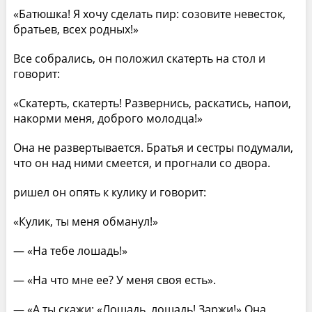
«Батюшка! Я хочу сделать пир: созовите невесток,
братьев, всех родных!»
Все собрались, он положил скатерть на стол и
говорит:
«Скатерть, скатерть! Развернись, раскатись, напои,
накорми меня, доброго молодца!»
Она не развертывается. Братья и сестры подумали,
что он над ними смеется, и прогнали со двора.
ришел он опять к кулику и говорит:
«Кулик, ты меня обманул!»
— «На тебе лошадь!»
— «На что мне ее? У меня своя есть».
— «А ты скажи: «Лошадь, лошадь! Заржи!» Она