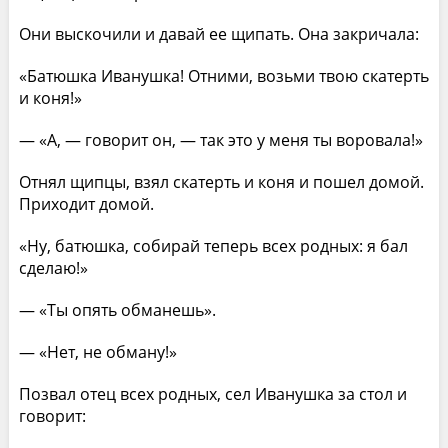
Они выскочили и давай ее щипать. Она закричала:
«Батюшка Иванушка! Отними, возьми твою скатерть
и коня!»
— «А, — говорит он, — так это у меня ты воровала!»
Отнял щипцы, взял скатерть и коня и пошел домой.
Приходит домой.
«Ну, батюшка, собирай теперь всех родных: я бал
сделаю!»
— «Ты опять обманешь».
— «Нет, не обману!»
Позвал отец всех родных, сел Иванушка за стол и
говорит: