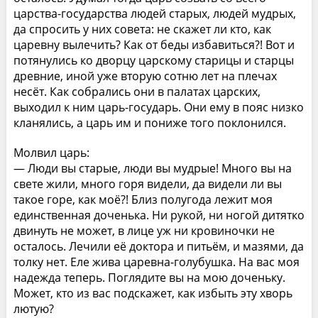
царства-государства людей старых, людей мудрых,
да спросить у них совета: не скажет ли кто, как
царевну вылечить? Как от беды избавиться?! Вот и
потянулись ко дворцу царскому старицы и старцы
древние, иной уже вторую сотню лет на плечах
несёт. Как собрались они в палатах царских,
выходил к ним царь-государь. Они ему в пояс низко
кланялись, а царь им и пониже того поклонился.
Молвил царь:
— Люди вы старые, люди вы мудрые! Много вы на
свете жили, много горя видели, да видели ли вы
такое горе, как моё?! Близ полугода лежит моя
единственная доченька. Ни рукой, ни ногой дитятко
двинуть не может, в лице уж ни кровиночки не
осталось. Лечили её доктора и питьём, и мазями, да
толку нет. Еле жива царевна-голубушка. На вас моя
надежда теперь. Поглядите вы на мою доченьку.
Может, кто из вас подскажет, как избыть эту хворь
лютую?