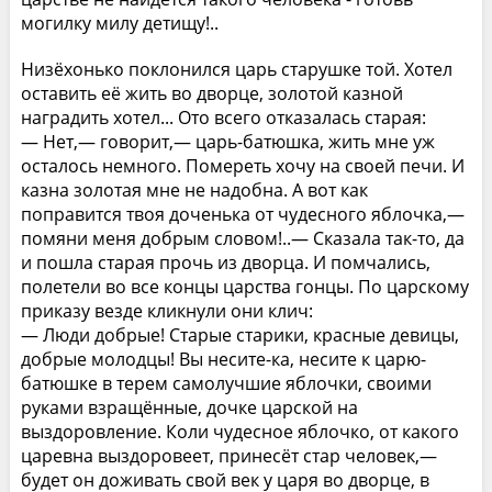
могилку милу детищу!..
Низёхонько поклонился царь старушке той. Хотел
оставить её жить во дворце, золотой казной
наградить хотел... Ото всего отказалась старая:
— Нет,— говорит,— царь-батюшка, жить мне уж
осталось немного. Помереть хочу на своей печи. И
казна золотая мне не надобна. А вот как
поправится твоя доченька от чудесного яблочка,—
помяни меня добрым словом!..— Сказала так-то, да
и пошла старая прочь из дворца. И помчались,
полетели во все концы царства гонцы. По царскому
приказу везде кликнули они клич:
— Люди добрые! Старые старики, красные девицы,
добрые молодцы! Вы несите-ка, несите к царю-
батюшке в терем самолучшие яблочки, своими
руками взращённые, дочке царской на
выздоровление. Коли чудесное яблочко, от какого
царевна выздоровеет, принесёт стар человек,—
будет он доживать свой век у царя во дворце, в