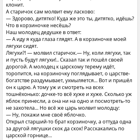
клонит.
А старичок сам молвит ему ласково:
— Здорово, дитятко! Куда же это ты, дитятко, идёшь?
Что в корзиночке несёшь?
Наш молодец дедушке в ответ:
— А иду я куда глаза глядят. А в корзиночке моей
лягухи сидят.
Лягухи?! — молвил старичок.— Ну, коли лягухи, так
и пусть будут лягухи!.. Сказал так и пошёл своей
дорогой. А молодец к царскому терему идёт,
торопится, на корзиночку поглядывает, о царстве-
богатстве раздумывает, ухмыляется... Вот и пришёл
он к царю. А тому уж и смотреть на всех
тошнёхонько: дочке-то всё хуже и хуже. Сколько уж
яблок принесли, а она ни на одно и посмотреть-то
не захотела... Но всё же царь молвит молодцу:
— Ну, покажи мне своё яблочко.
Открыл старший-то брат корзиночку, а оттуда одна
за другой лягушки скок да скок! Расскакались по
царской горнице...