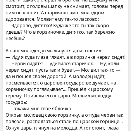
смотрит, с головы шапку не снимает, головы перед
ним не клонит. А старичок сам с молодцом
здоровается. Молвит ему так-то ласково:
— Здорово, дитятко! Куда же это ты так скоро
идёшь? Что в корзиночке, дитятко, так бережно
несёшь?
А наш молодец ухмыльнулся да и ответил:
— Иду я куда глаза глядят, а в корзинке черви сидят!
— Черви сидят?! — удивился старичок.— Ну, коли
черви сидят, пусть так и будет.— Молвил так- то —
да и пошёл своей дорогой. А молодец идёт,
посмеивается, о царстве-государстве думает, на
корзиночку поглядывает... Пришёл к царскому
терему. Привели его к царю. Молвил молодцу
государь:
— Покажи мне твоё яблочко.
Открыл молодец свою корзинку, а оттуда черви так
полезли, расползаться стали по царской горнице...
Охнул царь, глянул на молодца. А тот стоит, глаза