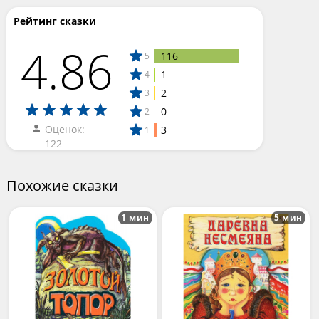
Рейтинг сказки
4.86
116
5
1
4
2
3
0
2
Оценок:
3
1
122
Похожие сказки
1 мин
5 мин