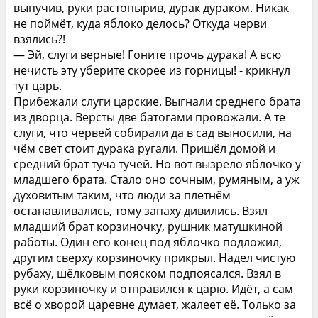
выпучив, руки растопырив, дурак дураком. Никак
не поймёт, куда яблоко делось? Откуда черви
взялись?!
— Эй, слуги верные! Гоните прочь дурака! А всю
нечисть эту уберите скорее из горницы! - крикнул
тут царь.
Прибежали слуги царские. Выгнали среднего брата
из дворца. Версты две батогами провожали. А те
слуги, что червей собирали да в сад выносили, на
чём свет стоит дурака ругали. Пришёл домой и
средний брат туча тучей. Но вот вызрело яблочко у
младшего брата. Стало оно сочным, румяным, а уж
духовитым таким, что люди за плетнём
останавливались, тому запаху дивились. Взял
младший брат корзиночку, рушник матушкиной
работы. Один его конец под яблочко подложил,
другим сверху корзиночку прикрыл. Надел чистую
рубаху, шёлковым пояском подпоясался. Взял в
руки корзиночку и отправился к царю. Идёт, а сам
всё о хворой царевне думает, жалеет её. Только за