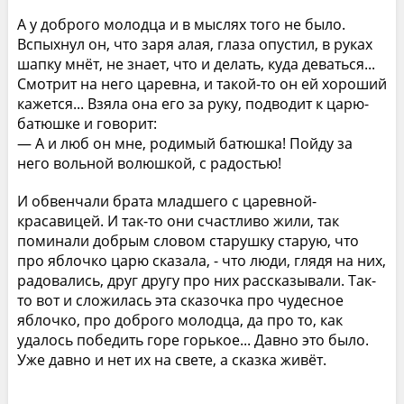
А у доброго молодца и в мыслях того не было.
Вспыхнул он, что заря алая, глаза опустил, в руках
шапку мнёт, не знает, что и делать, куда деваться...
Смотрит на него царевна, и такой-то он ей хороший
кажется... Взяла она его за руку, подводит к царю-
батюшке и говорит:
— А и люб он мне, родимый батюшка! Пойду за
него вольной волюшкой, с радостью!
И обвенчали брата младшего с царевной-
красавицей. И так-то они счастливо жили, так
поминали добрым словом старушку старую, что
про яблочко царю сказала, - что люди, глядя на них,
радовались, друг другу про них рассказывали. Так-
то вот и сложилась эта сказочка про чудесное
яблочко, про доброго молодца, да про то, как
удалось победить горе горькое... Давно это было.
Уже давно и нет их на свете, а сказка живёт.