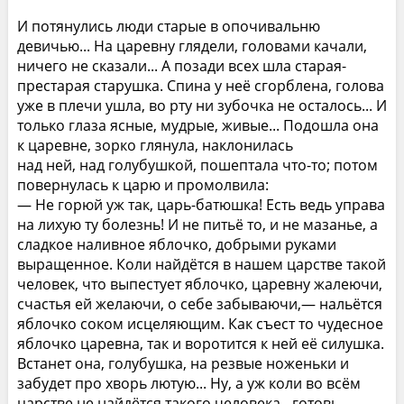
И потянулись люди старые в опочивальню
девичью... На царевну глядели, головами качали,
ничего не сказали... А позади всех шла старая-
престарая старушка. Спина у неё сгорблена, голова
уже в плечи ушла, во рту ни зубочка не осталось... И
только глаза ясные, мудрые, живые... Подошла она
к царевне, зорко глянула, наклонилась
над ней, над голубушкой, пошептала что-то; потом
повернулась к царю и промолвила:
— Не горюй уж так, царь-батюшка! Есть ведь управа
на лихую ту болезнь! И не питьё то, и не мазанье, а
сладкое наливное яблочко, добрыми руками
выращенное. Коли найдётся в нашем царстве такой
человек, что выпестует яблочко, царевну жалеючи,
счастья ей желаючи, о себе забываючи,— нальётся
яблочко соком исцеляющим. Как съест то чудесное
яблочко царевна, так и воротится к ней её силушка.
Встанет она, голубушка, на резвые ноженьки и
забудет про хворь лютую... Ну, а уж коли во всём
царстве не найдётся такого человека - готовь