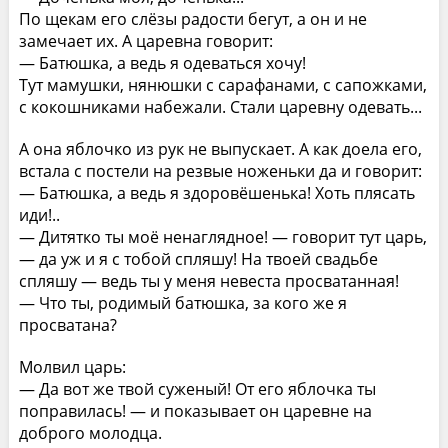
По щекам его слёзы радости бегут, а он и не
замечает их. А царевна говорит:
— Батюшка, а ведь я одеваться хочу!
Тут мамушки, нянюшки с сарафанами, с сапожками,
с кокошниками набежали. Стали царевну одевать...
А она яблочко из рук не выпускает. А как доела его,
встала с постели на резвые ноженьки да и говорит:
— Батюшка, а ведь я здоровёшенька! Хоть плясать
иди!..
— Дитятко ты моё ненаглядное! — говорит тут царь,
— да уж и я с тобой спляшу! На твоей свадьбе
спляшу — ведь ты у меня невеста просватанная!
— Что ты, родимый батюшка, за кого же я
просватана?
Молвил царь:
— Да вот же твой суженый! От его яблочка ты
поправилась! — и показывает он царевне на
доброго молодца.