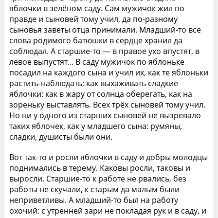
яблочки в зелёном саду. Сам мужичок жил по
правде и сыновей тому учил, да по-разному
сыновья заветы отца принимали. Младший-то все
слова родимого батюшки в сердце хранил да
соблюдал. А старшие-то — в правое ухо впустят, в
левое выпустят... В саду мужичок по яблоньке
посадил на каждого сына и учил их, как те яблоньки
растить-наблюдать; как выхаживать сладкие
яблочки: как в жару от солнца оберегать, как на
зореньку выставлять. Всех трёх сыновей тому учил.
Но ни у одного из старших сыновей не вызревало
таких яблочек, как у младшего сына: румяны,
сладки, душисты были они.
Вот так-то и росли яблочки в саду и добры молодцы
поднимались в терему. Каковы росли, таковы и
выросли. Старшие-то к работе не рвались, без
работы не скучали, к старым да малым были
неприветливы. А младший-то был на работу
охочий: с утренней зари не покладая рук и в саду, и