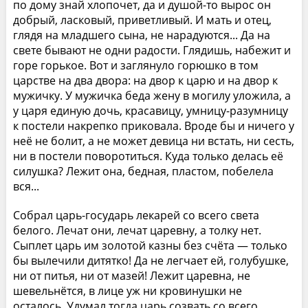
по дому знай хлопочет, да и душой-то вырос он
добрый, ласковый, приветливый. И мать и отец,
глядя на младшего сына, не нарадуются... Да на
свете бывают не одни радости. Глядишь, набежит и
горе горькое. Вот и заглянуло горюшко в том
царстве на два двора: на двор к царю и на двор к
мужичку. У мужичка беда жену в могилу уложила, а
у царя единую дочь, красавицу, умницу-разумницу
к постели накрепко приковала. Вроде бы и ничего у
неё не болит, а не может девица ни встать, ни сесть,
ни в постели поворотиться. Куда только делась её
силушка? Лежит она, бедная, пластом, побелела
вся...
Собрал царь-государь лекарей со всего света
белого. Лечат они, лечат царевну, а толку нет.
Сыплет царь им золотой казны без счёта — только
бы вылечили дитятко! Да не легчает ей, голубушке,
ни от питья, ни от мазей! Лежит царевна, не
шевельнётся, в лице уж ни кровинушки не
осталось. Удумал тогда царь созвать со всего