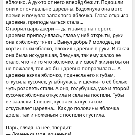
яблочко. А дух-то от него вперёд бежит. Подошли
они к опочивальне царевны. Вздохнула она в это
время и почуяла запах того яблочка. Глаза открыла
царевна, приподыматься стала...
Отворил царь двери — да и замер на пороге:
царевна приподнялась, глаза у неё открыты, руки
она к яблочку тянет... Вынул добрый молодец из
корзиночки яблоко, вложил царевне в руки. И такая
она была исхудавшая, бледная, так ему жалко её
стало, что ни то что яблочко, а и своей жизни бы он
не пожалел, только бы царевна поправилась... А
царевна взяла яблочко, поднесла его к губам,
откусила кусочек, улыбнулась, и щёчки-то её белые
чуть розоветь стали. А она, голубушка, уже и второй
кусочек яблочка откусила и села на постели. Губы
её заалели. Спешит, кусочек за кусочком
откусывает царевна... Как до половины яблочка
доела, так и ноженьки с постели спустила.
Царь, глядя на неё, твердит:
— Доченька моя, доченька!..