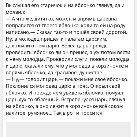
Выслушал его старичок и на яблочко глянул, да и
молвил:
— А что же, дитятко, может, и впрямь царевна
поправится от твоего яблочка, коли то ей на роду
написано.— Сказал так-то и пошёл своей дорогой.
Ну, а молодец пришёл к палатам царским,
доложили о нём царю. Велел царь прежде
проверить: яблочко ли он принёс, а уж потом вести
к нему молодца. Проверили слуги, повели молодца
к царю, сказали ему, что у молодца в корзиночке и
впрямь яблочко, да красивое, душистое.
— Ну,— говорит царь,— покажи мне своё яблочко.
Поклонился молодец царю в пояс. Открыл своё
яблочко. И прежде чем увидеть яблочко, почуял
царь дух-то яблочный. Встрепенулся царь, глянул
на яблочко, а оно лежит в корзиночке всё соком
налитое, румяное... Так в рот и просится!