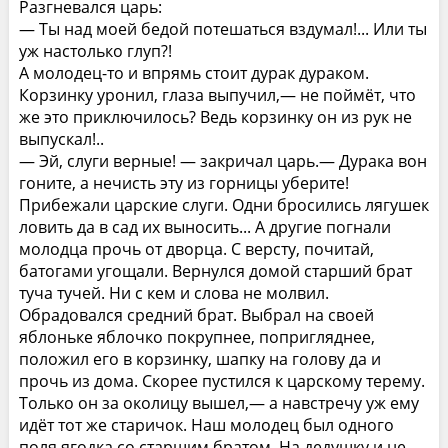
Разгневался царь:
— Ты над моей бедой потешаться вздумал!... Или ты
уж настолько глуп?!
А молодец-то и впрямь стоит дурак дураком.
Корзинку уронил, глаза выпучил,— не поймёт, что
же это приключилось? Ведь корзинку он из рук не
выпускал!..
— Эй, слуги верные! — закричал царь.— Дурака вон
гоните, а нечисть эту из горницы уберите!
Прибежали царские слуги. Одни бросились лягушек
ловить да в сад их выносить... А другие погнали
молодца прочь от дворца. С версту, почитай,
батогами угощали. Вернулся домой старший брат
туча тучей. Ни с кем и слова не молвил.
Обрадовался средний брат. Выбрал на своей
яблоньке яблочко покрупнее, попригляднее,
положил его в корзинку, шапку на голову да и
прочь из дома. Скорее пустился к царскому терему.
Только он за околицу вышел,— а навстречу уж ему
идёт тот же старичок. Наш молодец был одного
поля ягодка со старшим братом. На дедушку и не