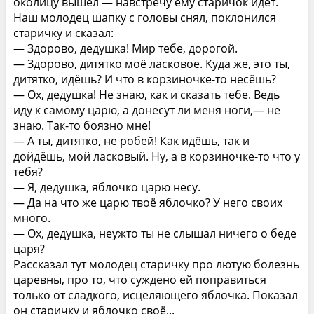
околицу вышел — навстречу ему старичок идёт.
Наш молодец шапку с головы снял, поклонился
старичку и сказал:
— Здорово, дедушка! Мир тебе, дорогой.
— Здорово, дитятко моё ласковое. Куда же, это ты,
дитятко, идёшь? И что в корзиночке-то несёшь?
— Ох, дедушка! Не знаю, как и сказать тебе. Ведь
иду к самому царю, а донесут ли меня ноги,— не
знаю. Так-то боязно мне!
— А ты, дитятко, не робей! Как идёшь, так и
дойдёшь, мой ласковый. Ну, а в корзиночке-то что у
тебя?
— Я, дедушка, яблочко царю несу.
— Да на что же царю твоё яблочко? У него своих
много.
— Ох, дедушка, неужто ты не слышал ничего о беде
царя?
Рассказал тут молодец старичку про лютую болезнь
царевны, про то, что суждено ей поправиться
только от сладкого, исцеляющего яблочка. Показал
он старичку и яблочко своё...