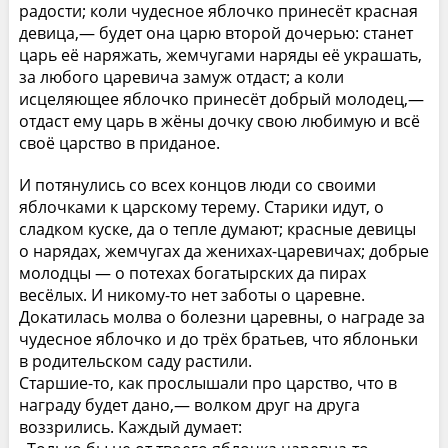
радости; коли чудесное яблочко принесёт красная
девица,— будет она царю второй дочерью: станет
царь её наряжать, жемчугами наряды её украшать,
за любого царевича замуж отдаст; а коли
исцеляющее яблочко принесёт добрый молодец,—
отдаст ему царь в жёны дочку свою любимую и всё
своё царство в приданое.
И потянулись со всех концов люди со своими
яблочками к царскому терему. Старики идут, о
сладком куске, да о тепле думают; красные девицы
о нарядах, жемчугах да женихах-царевичах; добрые
молодцы — о потехах богатырских да пирах
весёлых. И никому-то нет заботы о царевне.
Докатилась молва о болезни царевны, о награде за
чудесное яблочко и до трёх братьев, что яблоньки
в родительском саду растили.
Старшие-то, как прослышали про царство, что в
награду будет дано,— волком друг на друга
воззрились. Каждый думает: