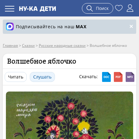
Поиск
Подписывайтесь на наш
MAX
Главная
>
Сказки
>
Русские народные сказки
>
Волшебное яблочко
Волшебное яблочко
Скачать:
Читать
Слушать