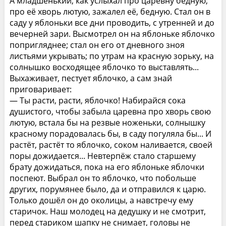
А младшенький, как услыхал про царевну бедную,
про её хворь лютую, зажалел её, бедную. Стал он в
саду у яблоньки все дни проводить, с утренней и до
вечерней зари. Высмотрел он на яблоньке яблочко
попригляднее; стал он его от дневного зноя
листьями укрывать; по утрам на красную зорьку, на
солнышко восходящее яблочко то выставлять...
Выхаживает, пестует яблочко, а сам знай
приговаривает:
— Ты расти, расти, яблочко! Набирайся сока
душистого, чтобы забыла царевна про хворь свою
лютую, встала бы на резвые ноженьки, солнышку
красному порадовалась бы, в саду погуляла бы... И
растёт, растёт то яблочко, соком наливается, своей
поры дожидается... Невтерпёж стало старшему
брату дожидаться, пока на его яблоньке яблочки
поспеют. Выбрал он то яблочко, что побольше
других, порумянее было, да и отправился к царю.
Только дошёл он до околицы, а навстречу ему
старичок. Наш молодец на дедушку и не смотрит,
перед стариком шапку не снимает, головы не