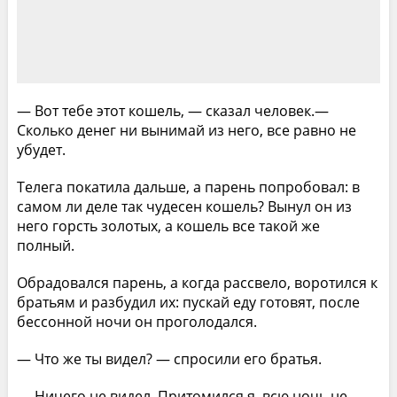
— Вот тебе этот кошель, — сказал человек.—
Сколько денег ни вынимай из него, все равно не
убудет.
Телега покатила дальше, а парень попробовал: в
самом ли деле так чудесен кошель? Вынул он из
него горсть золотых, а кошель все такой же
полный.
Обрадовался парень, а когда рассвело, воротился к
братьям и разбудил их: пускай еду готовят, после
бессонной ночи он проголодался.
— Что же ты видел? — спросили его братья.
— Ничего не видел. Притомился я, всю ночь не