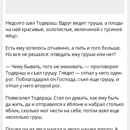
Недолго шел Тодераш. Вдруг видит: груша, а плоды
на ней красивые, золотистые, величиной с гусиное
яйцо.
Есть ему хотелось отчаянно, а пить и того больше.
Но все не решался: отведать ему груши или нет?
— Чему бывать, того не миновать, — проговорил
Тодераш и съел грушу. Глядит — отпал у него один
рог. Поблагодарил он Господа, съел еще грушу, и
отпал у него второй рог.
Повеселел Тодераш. Стал он думать, как ему быть
да жить, да и отправился к яблоне и набрал столько
яблок, сколько мог нести на себе, потом взял еще
несколько груш.
Пошел он из леса наугад и легко нашел дорогу. А