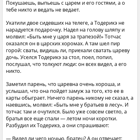
Покушаешь, выпьешь с царем и его гостями, а о
тебе никто и ведать не ведает.
Укатили двое сидевших на телеге, а Тодерикэ не
нарадуется подарочку. Надел на голову шляпу и
молвил: «Быть мне у царя за трапезой!» Тотчас
оказался он в царских хоромах. А там шел пир
горой: сваты, видишь ли, приехали сватать цареву
дочь. Уселся Тодерикэ за стол, поел, попил,
послушал, что толкуют люди: он всех видел, а его
никто.
Заметил парень, что царевна очень хороша, и
услышал, что она пойдет замуж за того, кто ее в
карты обыграет. Ничего парень никому не сказал, а
наевшись, молвил: «Быть мне у братьев в лесу». И
тотчас там и очутился. Было уже совсем светло, а
братья все еще спали — летом ночи коротки.
Разбудил их Тодерикэ, а они спрашивают:
— Видел ли чего ночью, братец? А он отвечает: