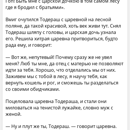
Гоп! Быть мне с царской дочкою в том самом лесу
где я бродил с братьями».
Вмиг очутился Тодераш с царевной на лесной
поляне, да такой красивой, хоть век живи тут. Снял
Тодераш шляпу с головы, и царская дочь узнала
его. Решила хитрая царевна притвориться, будто
рада ему, и говорит:
— Вот же, непутевый! Почему сразу же не увел
меня? Люб ты мне, да отец с матерью не позволяют
идти за тебя. Хорошо, что отделались мы от них.
Заживем мы с тобой в лесу, я научу тебя, как
вернуть кошель и рог, и сможешь ты разделаться
со своими обидчиками.
Поцеловала царевна Тодераша, и стали они
миловаться на тенистой лужайке, словно муж с
женой.
— Ну и плут же ты, Тодераш. — говорит царевна.