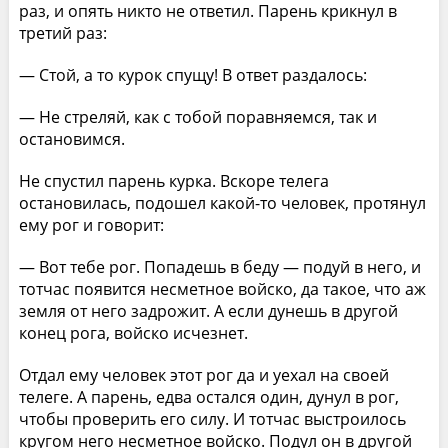
раз, и опять никто не ответил. Парень крикнул в
третий раз:
— Стой, а то курок спущу! В ответ раздалось:
— Не стреляй, как с тобой поравняемся, так и
остановимся.
Не спустил парень курка. Вскоре телега
остановилась, подошел какой-то человек, протянул
ему рог и говорит:
— Вот тебе рог. Попадешь в беду — подуй в него, и
тотчас появится несметное войско, да такое, что аж
земля от него задрожит. А если дунешь в другой
конец рога, войско исчезнет.
Отдал ему человек этот рог да и уехал на своей
телеге. А парень, едва остался один, дунул в рог,
чтобы проверить его силу. И тотчас выстроилось
кругом него несметное войско. Подул он в другой