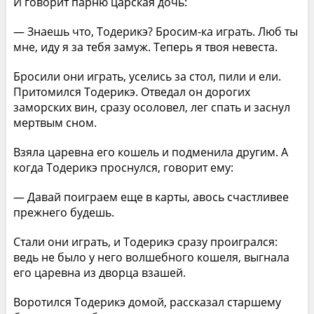
И говорит парню царская дочь:
— Знаешь что, Тодерикэ? Бросим-ка играть. Люб ты
мне, иду я за тебя замуж. Теперь я твоя невеста.
Бросили они играть, уселись за стол, пили и ели.
Притомился Тодерикэ. Отведал он дорогих
заморских вин, сразу осоловел, лег спать и заснул
мертвым сном.
Взяла царевна его кошель и подменила другим. А
когда Тодерикэ проснулся, говорит ему:
— Давай поиграем еще в карты, авось счастливее
прежнего будешь.
Стали они играть, и Тодерикэ сразу проигрался:
ведь не было у него волшебного кошеля, выгнала
его царевна из дворца взашей.
Воротился Тодерикэ домой, рассказал старшему