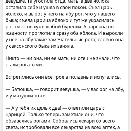
девушке. Та угостила отца, мать, а два яблока
оставила себе и ушла в свои покои. Съел царь
яблоко, и вырос у него на лбу рог, что у нашего
быка; съела царица яблоко и тут же украсилась
рогом — не хуже любой буренки. А царевна по
жадности проглотила сразу оба яблока. И выросли
у нее на лбу такие замечательные рога, словно она
у саксонского быка их заняла.
Никто — ни она, ни ее мать, ни отец не знали, что
стали рогатыми.
Встретились они все трое в полдень и испугались.
— Батюшка, — говорит девушка, — у вас рог на лбу,
и у матушки тоже!
— А у тебя их целых два! — ответили царь с
царицей. Только теперь заметили они, что
обзавелись рогами. Собрались лекари со всего
света, испробовали все лекарства из всех аптек, а