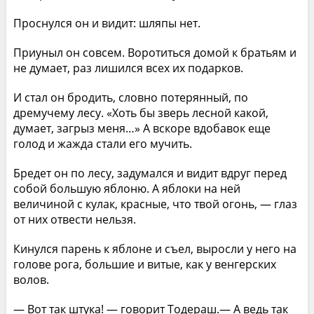
Проснулся он и видит: шляпы нет.
Приуныл он совсем. Воротиться домой к братьям и
не думает, раз лишился всех их подарков.
И стал он бродить, словно потерянный, по
дремучему лесу. «Хоть бы зверь лесной какой,
думает, загрыз меня…» А вскоре вдобавок еще
голод и жажда стали его мучить.
Бредет он по лесу, задумался и видит вдруг перед
собой большую яблоню. А яблоки на ней
величиной с кулак, красные, что твой огонь, — глаз
от них отвести нельзя.
Кинулся парень к яблоне и съел, выросли у него на
голове рога, большие и витые, как у венгерских
волов.
— Вот так штука! — говорит Тодераш.— А ведь так