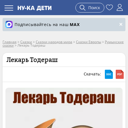
Поиск
Подписывайтесь на наш
MAX
Главная
>
Сказки
>
Сказки народов мира
>
Сказки Европы
>
Румынские
сказки
>
Лекарь Тодераш
Лекарь Тодераш
Скачать: