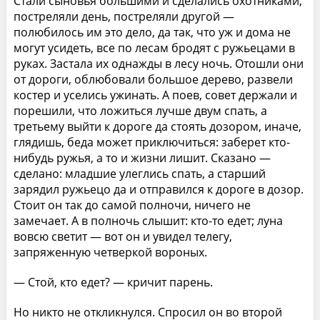
Стали сыновья большими и сделались охотниками;
постреляли день, постреляли другой —
полюбилось им это дело, да так, что уж и дома не
могут усидеть, все по лесам бродят с ружьецами в
руках. Застала их однажды в лесу ночь. Отошли они
от дороги, облюбовали большое дерево, развели
костер и уселись ужинать. А поев, совет держали и
порешили, что ложиться лучше двум спать, а
третьему выйти к дороге да стоять дозором, иначе,
глядишь, беда может приключиться: заберет кто-
нибудь ружья, а то и жизни лишит. Сказано —
сделано: младшие улеглись спать, а старший
зарядил ружьецо да и отправился к дороге в дозор.
Стоит он так до самой полночи, ничего не
замечает. А в полночь слышит: кто-то едет; луна
вовсю светит — вот он и увидел телегу,
запряженную четверкой вороных.
— Стой, кто едет? — кричит парень.
Но никто не откликнулся. Спросил он во второй