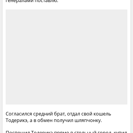
генералами поставлю.
Согласился средний брат, отдал свой кошель
Тодерикэ, а в обмен получил шляпчонку.
Поспешил Тодерикэ прямо в стольный город, купил