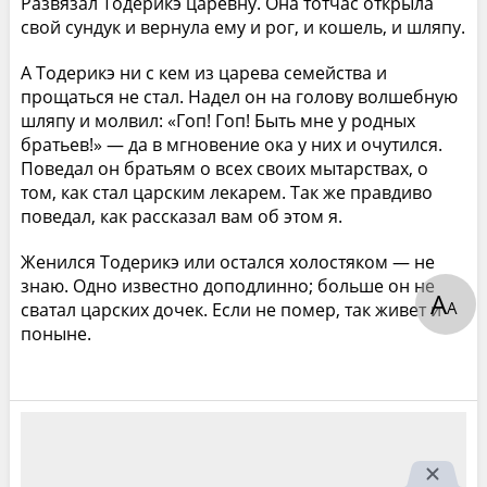
Развязал Тодерикэ царевну. Она тотчас открыла
свой сундук и вернула ему и рог, и кошель, и шляпу.
А Тодерикэ ни с кем из царева семейства и
прощаться не стал. Надел он на голову волшебную
шляпу и молвил: «Гоп! Гоп! Быть мне у родных
братьев!» — да в мгновение ока у них и очутился.
Поведал он братьям о всех своих мытарствах, о
том, как стал царским лекарем. Так же правдиво
поведал, как рассказал вам об этом я.
Женился Тодерикэ или остался холостяком — не
знаю. Одно известно доподлинно; больше он не
А
А
сватал царских дочек. Если не помер, так живет и
поныне.