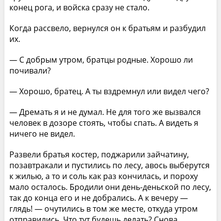
конец рога, и войска сразу не стало.
Когда рассвело, вернулся он к братьям и разбудил
их.
— С добрым утром, братцы родные. Хорошо ли
почивали?
— Хорошо, братец. А ты вздремнул или видел чего?
— Дремать я и не думал. Не для того же вызвался
человек в дозоре стоять, чтобы спать. А видеть я
ничего не видел.
Развели братья костер, поджарили зайчатину,
позавтракали и пустились по лесу, авось выберутся
к жилью, а то и соль как раз кончилась, и пороху
мало осталось. Бродили они день-деньской по лесу,
так до конца его и не добрались. А к вечеру —
глядь! — очутились в том же месте, откуда утром
отправились. Что тут будешь делать? Снова