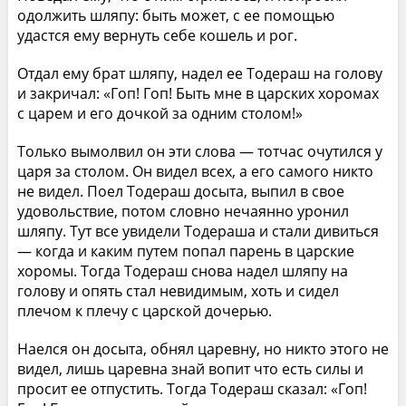
одолжить шляпу: быть может, с ее помощью
удастся ему вернуть себе кошель и рог.
Отдал ему брат шляпу, надел ее Тодераш на голову
и закричал: «Гоп! Гоп! Быть мне в царских хоромах
с царем и его дочкой за одним столом!»
Только вымолвил он эти слова — тотчас очутился у
царя за столом. Он видел всех, а его самого никто
не видел. Поел Тодераш досыта, выпил в свое
удовольствие, потом словно нечаянно уронил
шляпу. Тут все увидели Тодераша и стали дивиться
— когда и каким путем попал парень в царские
хоромы. Тогда Тодераш снова надел шляпу на
голову и опять стал невидимым, хоть и сидел
плечом к плечу с царской дочерью.
Наелся он досыта, обнял царевну, но никто этого не
видел, лишь царевна знай вопит что есть силы и
просит ее отпустить. Тогда Тодераш сказал: «Гоп!