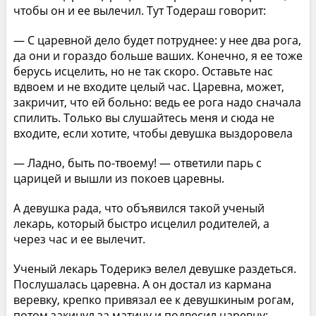
чтобы он и ее вылечил. Тут Тодераш говорит:
— С царевной дело будет потруднее: у нее два рога,
да они и гораздо больше ваших. Конечно, я ее тоже
берусь исцелить, но не так скоро. Оставьте нас
вдвоем и не входите целый час. Царевна, может,
закричит, что ей больно: ведь ее рога надо сначала
спилить. Только вы слушайтесь меня и сюда не
входите, если хотите, чтобы девушка выздоровела
— Ладно, быть по-твоему! — ответили парь с
царицей и вышли из покоев царевны.
А девушка рада, что объявился такой ученый
лекарь, который быстро исцелил родителей, а
через час и ее вылечит.
Ученый лекарь Тодерикэ велел девушке раздеться.
Послушалась царевна. А он достал из кармана
веревку, крепко привязал ее к девушкиным рогам,
потом закинул за матицу и подвесил царевну: