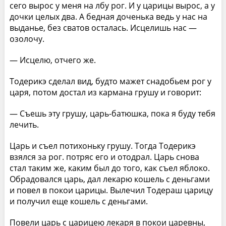
сего вырос у меня на лбу рог. И у царицы вырос, а у
дочки целых два. А бедная доченька ведь у нас на
выданье, без сватов осталась. Исцелишь нас —
озолочу.
— Исцелю, отчего же.
Тодерикэ сделал вид, будто мажет снадобьем рог у
царя, потом достал из кармана грушу и говорит:
— Съешь эту грушу, царь-батюшка, пока я буду тебя
лечить.
Царь и съел потихоньку грушу. Тогда Тодерикэ
взялся за рог. потряс его и отодрал. Царь снова
стал таким же, каким был до того, как съел яблоко.
Обрадовался царь, дал лекарю кошель с деньгами
и повел в покои царицы. Вылечил Тодераш царицу
и получил еще кошель с деньгами.
Повели царь с царицею лекаря в покои царевны,