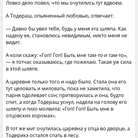
Ловко дело повел, что мы очутились тут вдвоем.
А Тодераш, опьяненный любовью, отвечает:
— Давно бы увел тебя, будь у меня эта шляпа. Как
надену ее, становлюсь невидимым, никто меня не
видит.
А коли скажу: «Гоп! Гоп! Быть мне там-то и там-то»,
— я тотчас оказываюсь, где пожелаю. Такая уж сила
в этой шляпе.
А царевне только того и надо было. Стала она его
тут целовать и миловать, пока не заметила, что
парня одолевает сон; притворилась и она, будто
спит, а когда Тодераш уснул, надела на голову его
шляпу и тихо молвила: «Гоп! Гоп! Быть мне в
отцовских хоромах».
В тот же миг очутилась царевна у отца во дворце, а
Тодерикэ остался спать в лесу.