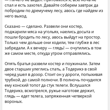
спал и есть захотел. Давайте соберем завтрак да
побродим по дремучему лесу, авось где найдем из
него выход.
Сказано — сделано. Развели они костер,
поджарили мяса на угольях, наелись досыта и
пошли бродить по лесу, авось выйдут на простор.
Только чем дольше они ходили, тем глубже в лес
забредали. А к вечеру — глядь! — очутились в том
же самом месте, откуда утром отправлялись.
Опять братья развели костер и поужинали. Затем
двое старших улеглись спать, а Тодерикэ в свой
черед ушел в дозор. Стоит он у дороги, попыхивая
трубкой, до самой полночи. В полночь почудился
ему конский топот да стук телеги. Вслушался
Тодерикэ, всмотрелся, ружье наготове держит,
глядь — едет телега, запряженная четверкой
вороных.