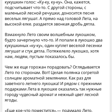
кукушкин голос: «Ку-ку, ку-ку». Она, кажется,
подсчитывает что-то. С другой стороны, с
маленькой лесной речушки, доносится песня
веселых лягушат. А прямо над головой Лета, на
высокой елке. раздается звонкая дробь дятла.
Взмахнуло Лето своим волшебным лукошком,
будто зачерпнуло что-то. И попали в лукошко два
кукушкиных «ку-ку», один куплет веселой песенки
лягушат и стук дятла. Потяжелело лукошко, хотя
нам, людям, пустым показалось бы.
Чем же еще горожан порадовать? Оглядывается
Лето по сторонам. Вот! Целая полянка согретой
солнцем ароматной земляники. Как раз для
заветного летнего лукошка! И рядом с прежними
подарками Лета в лукошке оказались так нужные
городу чудесный аромат и нежный цвет лесной
ягоды.
«Еще кое-что поместится»,— подумало Лето,