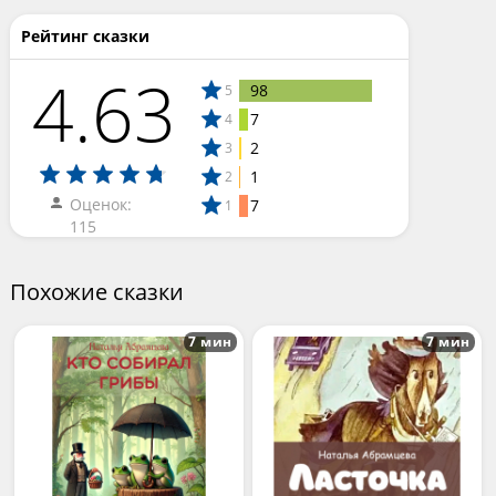
Рейтинг сказки
4.63
98
5
7
4
2
3
1
2
Оценок:
7
1
115
Похожие сказки
7 мин
7 мин