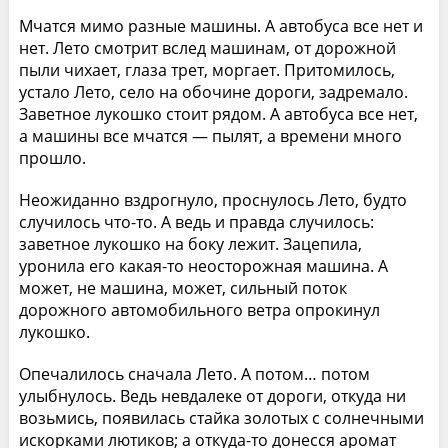
Мчатся мимо разные машины. А автобуса все нет и
нет. Лето смотрит вслед машинам, от дорожной
пыли чихает, глаза трет, моргает. Притомилось,
устало Лето, село на обочине дороги, задремало.
Заветное лукошко стоит рядом. А автобуса все нет,
а машины все мчатся — пылят, а времени много
прошло.
Неожиданно вздрогнуло, проснулось Лето, будто
случилось что-то. А ведь и правда случилось:
заветное лукошко на боку лежит. Зацепила,
уронила его какая-то неосторожная машина. А
может, не машина, может, сильный поток
дорожного автомобильного ветра опрокинул
лукошко.
Опечалилось сначала Лето. А потом… потом
улыбнулось. Ведь невдалеке от дороги, откуда ни
возьмись, появилась стайка золотых с солнечными
искорками лютиков; а откуда-то донесся аромат