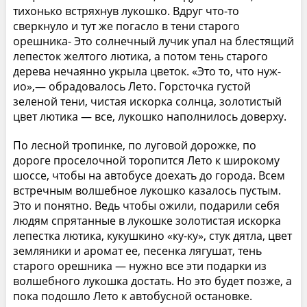
тихонько встряхнув лукошко. Вдруг что-то
сверкнуло и тут же погасло в тени старого
орешника- Это солнечный лучик упал на блестящий
лепесток желтого лютика, а потом тень старого
дерева нечаянно укрыла цветок. «Это то, что нуж-
ио»,— обрадовалось Лето. Горсточка густой
зеленой тени, чистая искорка солнца, золотистый
цвет лютика — все, лукошко наполнилось доверху.
По лесной тропинке, по луговой дорожке, по
дороге проселочной торопится Лето к широкому
шоссе, чтобы на автобусе доехать до города. Всем
встречным волшебное лукошко казалось пустым.
Это и понятно. Ведь чтобы ожили, подарили себя
людям спрятанные в лукошке золотистая искорка
лепестка лютика, кукушкино «ку-ку», стук дятла, цвет
земляники и аромат ее, песенка лягушат, тень
старого орешника — нужно все эти подарки из
волшебного лукошка достать. Но это будет позже, а
пока подошло Лето к автобусной остановке.