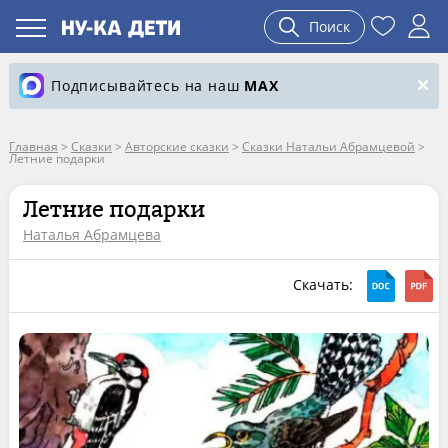
Поиск
Подписывайтесь на наш
MAX
Главная
>
Сказки
>
Авторские сказки
>
Сказки Натальи Абрамцевой
>
Летние подарки
Летние подарки
Наталья Абрамцева
Скачать: