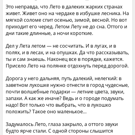
Это неправда, что Лето в далеких жарких странах
живет. Живет оно на чердаке в избушке лесника. На
мягкой соломе спит осенью, зимой, весной. Но вот
приходит его черед. Летом Лету не до сна. Оттого и
дни такие длинные, а ночи короткие.
Дел у Лета летом — не сосчитать. И в лугах, и в
полях, и в лесах, и на опушках. Да что рассказывать,
ты и сам знаешь. Наконец все в порядке, кажется.
Присело Лето на полянке отдохнуть перед дорогой.
Дорога у него дальняя, путь далекий, нелегкий: в
заветном лукошке нужно отнести в город чудесные,
почти волшебные подарки — летние цвета, звуки,
запахи. А как же иначе? Ведь и о городе подумать
надо! Вот только что выбрать, что в лукошко
положить? Такое оно маленькое…
Задумалось Лето, глаза закрыло, а оттого звуки
будто ярче стали. С одной стороны слышится