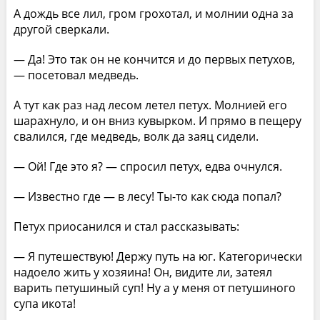
А дождь все лил, гром грохотал, и молнии одна за
другой сверкали.
— Да! Это так он не кончится и до первых петухов,
— посетовал медведь.
А тут как раз над лесом летел петух. Молнией его
шарахнуло, и он вниз кувырком. И прямо в пещеру
свалился, где медведь, волк да заяц сидели.
— Ой! Где это я? — спросил петух, едва очнулся.
— Известно где — в лесу! Ты-то как сюда попал?
Петух приосанился и стал рассказывать:
— Я путешествую! Держу путь на юг. Категорически
надоело жить у хозяина! Он, видите ли, затеял
варить петушиный суп! Ну а у меня от петушиного
супа икота!