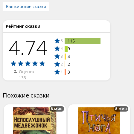
Башкирские сказки
Рейтинг сказки
4.74
115
5
9
4
4
3
2
2
Оценок:
3
1
133
Похожие сказки
8 мин
8 мин