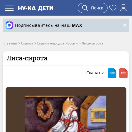
Поиск
Подписывайтесь на наш
MAX
Главная
>
Сказки
>
Сказки народов России
>
Лиса-сирота
Лиса-сирота
Скачать: