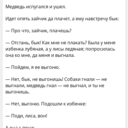
Медведь испугался и ушел.
Идет опять зайчик да плачет, а ему навстречу бык:
— Про что, зайчик, плачешь?
— Отстань, бык! Как мне не плакать? Была у меня
избенка лубяная, а у лисы ледяная; попросилась
она ко мне, да меня и выгнала.
— Пойдем, я ее выгоню.
— Нет, бык, не выгонишь! Собаки гнали — не
выгнали, медведь гнал — не выгнал, и ты не
выгонишь.
— Нет, выгоню. Подошли к избенке:
— Поди, лиса, вон!
А она с печи: