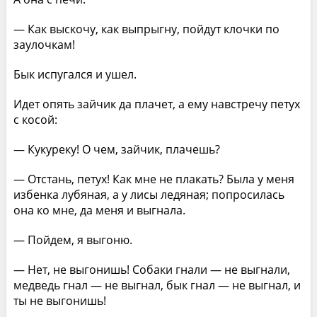
— Как выскочу, как выпрыгну, пойдут клочки по
заулочкам!
Бык испугался и ушел.
Идет опять зайчик да плачет, а ему навстречу петух
с косой:
— Кукуреку! О чем, зайчик, плачешь?
— Отстань, петух! Как мне не плакать? Была у меня
избенка лубяная, а у лисы ледяная; попросилась
она ко мне, да меня и выгнала.
— Пойдем, я выгоню.
— Нет, не выгонишь! Собаки гнали — не выгнали,
медведь гнал — не выгнал, бык гнал — не выгнал, и
ты не выгонишь!