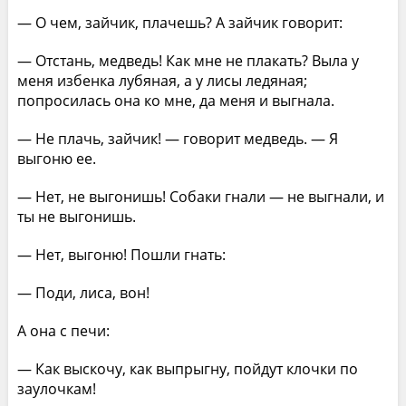
— О чем, зайчик, плачешь? А зайчик говорит:
— Отстань, медведь! Как мне не плакать? Выла у
меня избенка лубяная, а у лисы ледяная;
попросилась она ко мне, да меня и выгнала.
— Не плачь, зайчик! — говорит медведь. — Я
выгоню ее.
— Нет, не выгонишь! Собаки гнали — не выгнали, и
ты не выгонишь.
— Нет, выгоню! Пошли гнать:
— Поди, лиса, вон!
А она с печи:
— Как выскочу, как выпрыгну, пойдут клочки по
заулочкам!