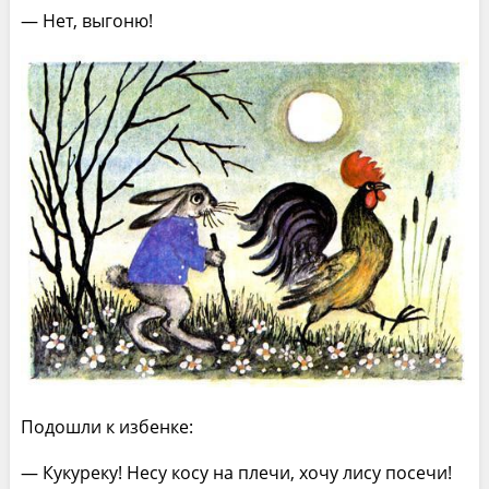
— Нет, выгоню!
Подошли к избенке:
— Кукуреку! Несу косу на плечи, хочу лису посечи!