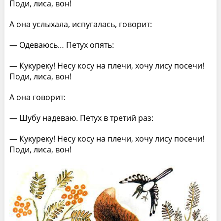
Поди, лиса, вон!
А она услыхала, испугалась, говорит:
— Одеваюсь… Петух опять:
— Кукуреку! Несу косу на плечи, хочу лису посечи!
Поди, лиса, вон!
А она говорит:
— Шубу надеваю. Петух в третий раз:
— Кукуреку! Несу косу на плечи, хочу лису посечи!
Поди, лиса, вон!