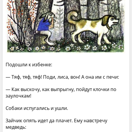
Подошли к избенке:
— Тяф, тяф, тяф! Поди, лиса, вон! А она им с печи:
— Как выскочу, как выпрыгну, пойдут клочки по
заулочкам!
Собаки испугались и ушли.
Зайчик опять идет да плачет. Ему навстречу
медведь: