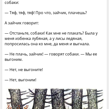
собаки:
— Тяф, тяф, тяф! Про что, зайчик, плачешь?
А зайчик говорит:
— Отстаньте, собаки! Как мне не плакать? Была у
меня избенка лубяная, а у лисы ледяная,
попросилась она ко мне, да меня и выгнала.
— Не плачь, зайчик! — говорят собаки. — Мы ее
выгоним.
— Нет, не выгоните!
— Нет, выгоним!