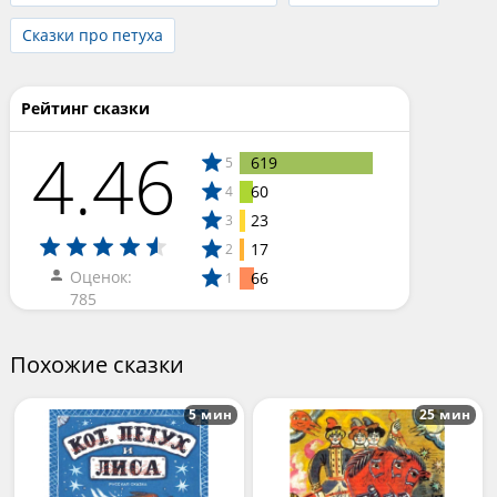
Сказки про петуха
Рейтинг сказки
4.46
619
5
60
4
23
3
17
2
Оценок:
66
1
785
Похожие сказки
5 мин
25 мин