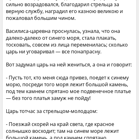
сильно возрадовался, благодарил стрельца за
верную службу, наградил его казною великою и
пожаловал большим чином.
Василиса-царевна проснулась, узнала, что она
далеко-далеко от синего моря, стала плакать,
тосковать, совсем из лица переменилась; сколько
царь ни уговаривал — все понапрасну.
Вот задумал царь на ней жениться, а она и говорит:
- Пусть тот, кто меня сюда привез, поедет к синему
морю, посреди того моря лежит большой камень,
под тем камнем спрятано мое подвенечное платье
— без того платья замуж не пойду!
Царь тотчас за стрельцом-молодцом:
- Поезжай скорей на край света, где красное
солнышко восходит; там на синем море лежит
большой камень, а под камнем спрятано