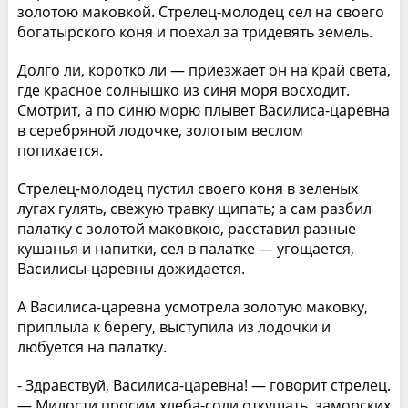
золотою маковкой. Стрелец-молодец сел на своего
богатырского коня и поехал за тридевять земель.
Долго ли, коротко ли — приезжает он на край света,
где красное солнышко из синя моря восходит.
Смотрит, а по синю морю плывет Василиса-царевна
в серебряной лодочке, золотым веслом
попихается.
Стрелец-молодец пустил своего коня в зеленых
лугах гулять, свежую травку щипать; а сам разбил
палатку с золотой маковкою, расставил разные
кушанья и напитки, сел в палатке — угощается,
Василисы-царевны дожидается.
А Василиса-царевна усмотрела золотую маковку,
приплыла к берегу, выступила из лодочки и
любуется на палатку.
- Здравствуй, Василиса-царевна! — говорит стрелец.
— Милости просим хлеба-соли откушать, заморских