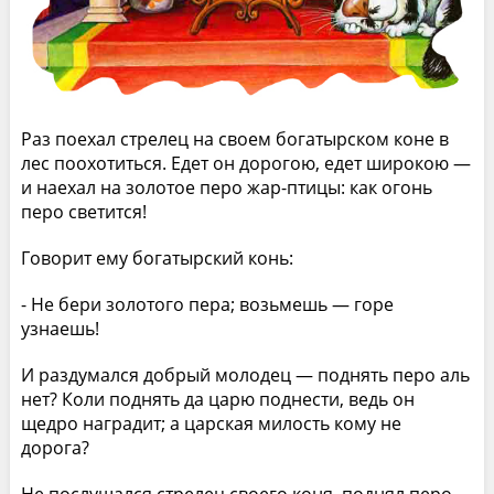
Раз поехал стрелец на своем богатырском коне в
лес поохотиться. Едет он дорогою, едет широкою —
и наехал на золотое перо жар-птицы: как огонь
перо светится!
Говорит ему богатырский конь:
- Не бери золотого пера; возьмешь — горе
узнаешь!
И раздумался добрый молодец — поднять перо аль
нет? Коли поднять да царю поднести, ведь он
щедро наградит; а царская милость кому не
дорога?
Не послушался стрелец своего коня, поднял перо