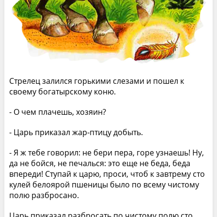
Стрелец залился горькими слезами и пошел к
своему богатырскому коню.
- О чем плачешь, хозяин?
- Царь приказал жар-птицу добыть.
- Я ж тебе говорил: не бери пера, горе узнаешь! Ну,
да не бойся, не печалься: это еще не беда, беда
впереди! Ступай к царю, проси, чтоб к завтрему сто
кулей белоярой пшеницы было по всему чистому
полю разбросано.
Царь приказал разбросать по чистому полю сто