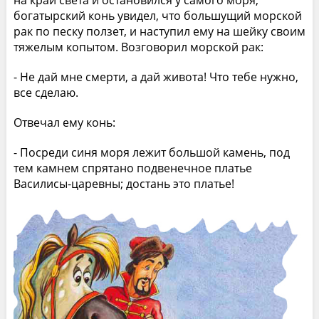
на край света и остановился у самого моря;
богатырский конь увидел, что большущий морской
рак по песку ползет, и наступил ему на шейку своим
тяжелым копытом. Возговорил морской рак:
- Не дай мне смерти, а дай живота! Что тебе нужно,
все сделаю.
Отвечал ему конь:
- Посреди синя моря лежит большой камень, под
тем камнем спрятано подвенечное платье
Василисы-царевны; достань это платье!