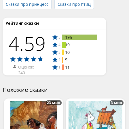
Сказки про принцесс
Сказки про птиц
Рейтинг сказки
4.59
195
5
19
4
10
3
5
2
Оценок:
11
1
240
Похожие сказки
23 мин
3 мин