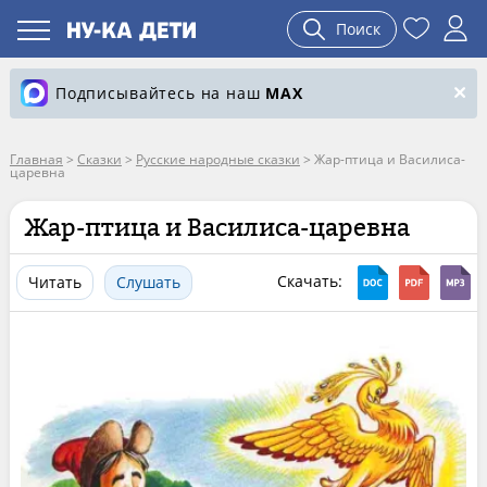
Поиск
Подписывайтесь на наш
MAX
Главная
>
Сказки
>
Русские народные сказки
>
Жар-птица и Василиса-
царевна
Жар-птица и Василиса-царевна
Скачать:
Читать
Слушать