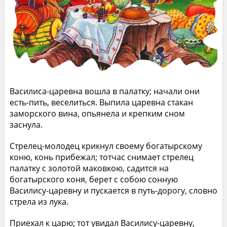
Василиса-царевна вошла в палатку; начали они
есть-пить, веселиться. Выпила царевна стакан
заморского вина, опьянела и крепким сном
заснула.
Стрелец-молодец крикнул своему богатырскому
коню, конь прибежал; тотчас снимает стрелец
палатку с золотой маковкою, садится на
богатырского коня, берет с собою сонную
Василису-царевну и пускается в путь-дорогу, словно
стрела из лука.
Приехал к царю; тот увидал Василису-царевну,