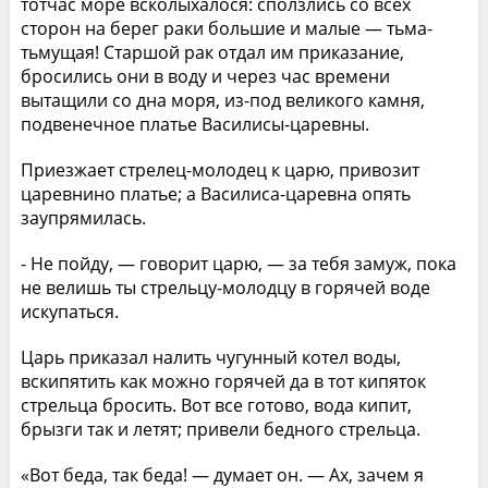
тотчас море всколыхалося: сползлись со всех
сторон на берег раки большие и малые — тьма-
тьмущая! Старшoй рак отдал им приказание,
бросились они в воду и через час времени
вытащили со дна моря, из-под великого камня,
подвенечное платье Василисы-царевны.
Приезжает стрелец-молодец к царю, привозит
царевнино платье; а Василиса-царевна опять
заупрямилась.
- Не пойду, — говорит царю, — за тебя замуж, пока
не велишь ты стрельцу-молодцу в горячей воде
искупаться.
Царь приказал налить чугунный котел воды,
вскипятить как можно горячей да в тот кипяток
стрельца бросить. Вот все готово, вода кипит,
брызги так и летят; привели бедного стрельца.
«Вот беда, так беда! — думает он. — Ах, зачем я