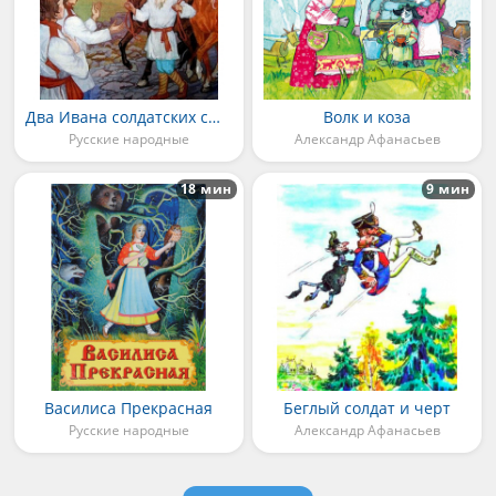
Два Ивана солдатских сына
Волк и коза
Русские народные
Александр Афанасьев
18 мин
9 мин
Василиса Прекрасная
Беглый солдат и черт
Русские народные
Александр Афанасьев