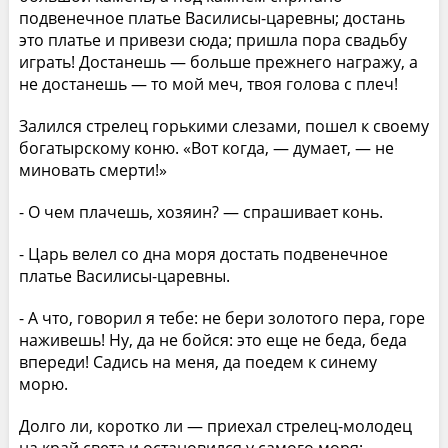
подвенечное платье Василисы-царевны; достань
это платье и привези сюда; пришла пора свадьбу
играть! Достанешь — больше прежнего награжу, а
не достанешь — то мой меч, твоя голова с плеч!
Залился стрелец горькими слезами, пошел к своему
богатырскому коню. «Вот когда, — думает, — не
миновать смерти!»
- О чем плачешь, хозяин? — спрашивает конь.
- Царь велел со дна моря достать подвенечное
платье Василисы-царевны.
- А что, говорил я тебе: не бери золотого пера, горе
наживешь! Ну, да не бойся: это еще не беда, беда
впереди! Садись на меня, да поедем к синему
морю.
Долго ли, коротко ли — приехал стрелец-молодец