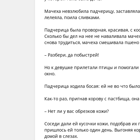
Мачеха невзлюбила падчерицу, заставляла 
лелеяла, поила сливками.
Падчерица была проворная, красивая, с кос
Сколько бы дел на нее не наваливала мачех
снова трудиться, мачеха смешивала пшено
– Разбери, да побыстрей!
Но к девушке прилетали птицы и помогали 
окно.
Падчерица ходила босая: ей не во что было
Как-то раз, пригнав корову с пастбища, она
– Нет ли у вас обрезков кожи?
Соседи дали ей кусочки кожи, подобрав их 
пришлось ей только один день. Выгоняя кор
домой в слезах.