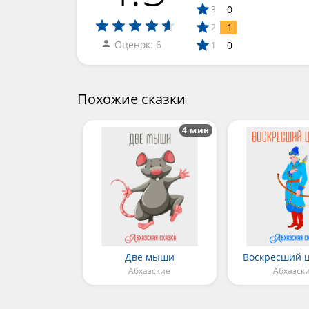
0
3
1
2
Оценок: 6
0
1
Похожие сказки
4 мин
Две мыши
Воскресший 
Абхазские
Абхазск