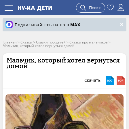
Поиск
Подписывайтесь на наш
MAX
Главная
>
Сказки
>
Сказки про детей
>
Сказки про мальчиков
>
Мальчик, который хотел вернуться домой
Мальчик, который хотел вернуться
домой
Скачать: