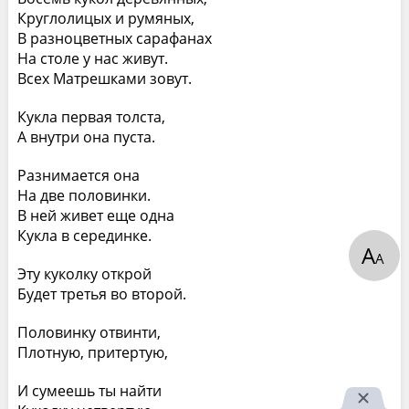
Круглолицых и румяных,
В разноцветных сарафанах
На столе у нас живут.
Всех Матрешками зовут.
Кукла первая толста,
А внутри она пуста.
Разнимается она
На две половинки.
В ней живет еще одна
Кукла в серединке.
А
А
Эту куколку открой
Будет третья во второй.
Половинку отвинти,
Плотную, притертую,
И сумеешь ты найти