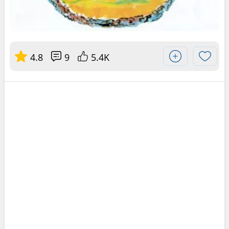
4.8
9
5.4K