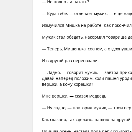
— Не полно ли пахать?
— Куда тебе, — отвечает мужик, — еще надо
Измучился Мишка на работе. Как покончил, 
Мужик стал обедать, накормил товарища да
— Теперь, Мишенька, соснем, а отдохнувши
И в другой раз перепахали.
— Ладно, — говорит мужик, — завтра приход
Давай наперед положим, коли пашня уродит,
вершки, а кому корешки?
Мне вершки, — сказал медведь.
— Ну ладно, — повторил мужик, — твои вер
Как сказано, так сделано: пашню на другой
Пришла осень, настала пора репу собират