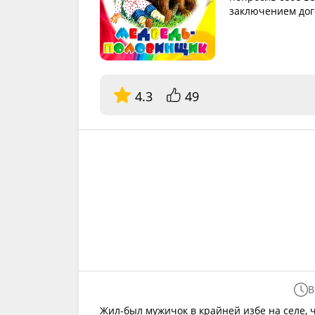
заключением дог
4.3
49
В
Жил-был мужичок в крайней избе на селе, чт