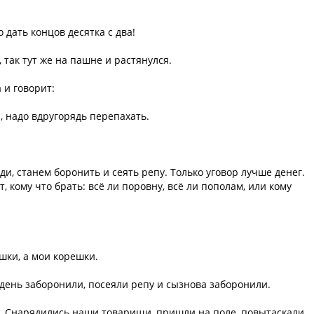
 дать концов десятка с два!
так тут же на пашне и растянулся.
 и говорит:
, надо вдругорядь перепахать.
и, станем боронить и сеять репу. Только уговор лучше денег.
 кому что брать: всё ли поровну, всё ли пополам, или кому
шки, а мои корешки.
 день заборонили, посеяли репу и сызнова заборонили.
ь. Снарядились наши товарищи, пришли на поле, повытаскали,