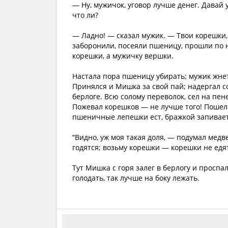
— Ну, мужичок, уговор лучше денег. Давай 
что ли?
— Ладно! — сказал мужик. — Твои корешки,
заборонили, посеяли пшеницу, прошли по н
корешки, а мужичку вершки.
Настала пора пшеницу убирать; мужик жнет
Принялся и Мишка за свой пай; надергал с
берлоге. Всю солому переволок, сел на пен
Пожевал корешков — не лучше того! Пошел М
пшеничные лепешки ест, бражкой запивает
“Видно, уж моя такая доля, — подумал мед
годятся; возьму корешки — корешки не едят
Тут Мишка с горя залег в берлогу и проспал
голодать, так лучше на боку лежать.