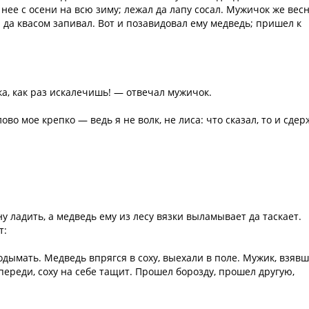
в нее с осени на всю зиму; лежал да лапу сосал. Мужичок же весн
л да квасом запивал. Вот и позавидовал ему медведь; пришел к
а, как раз искалечишь! — отвечал мужичок.
ово мое крепко — ведь я не волк, не лиса: что сказал, то и сдер
у ладить, а медведь ему из лесу вязки выламывает да таскает.
т:
дымать. Медведь впрягся в соху, выехали в поле. Мужик, взяв
впереди, соху на себе тащит. Прошел борозду, прошел другую,