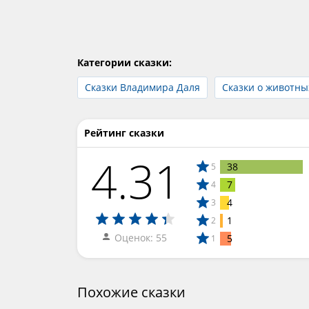
Категории сказки:
Сказки Владимира Даля
Сказки о животны
Рейтинг сказки
4.31
38
5
7
4
4
3
1
2
Оценок: 55
5
1
Похожие сказки