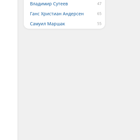
Владимир Сутеев
Ганс Христиан Андерсен
Самуил Маршак