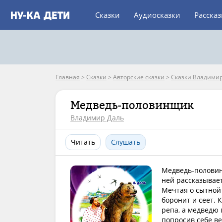
Сказки
Аудиосказки
Расска
Главная
>
Сказки
>
Авторские сказки
>
Сказки Владимир
Медведь-половинщик
Владимир Даль
Читать
Слушать
Медведь-половин
ней рассказывает
Мечтая о сытной 
боронит и сеет. 
репа, а медведю 
попросив себе ве