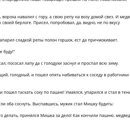
вороха навалил с гору, а свою репу на возу домой свез. И мед
к своей берлоге. Присел, попробовал, да, видно, не по вкусу
напарил сладкой репы полон горшок, ест да причмокивает.
 буду!”
сал, пососал лапу да с голодухи заснул и проспал всю зиму.
щий, голодный, и пошел опять набиваться к соседу в работники
и пошел таскать соху по пашне! Умаялся, упарился и стал в тень
гли оба соснуть. Выспавшись, мужик стал Мишку будить:
о делать, принялся Мишка за дело! Как кончили пашню, медвед