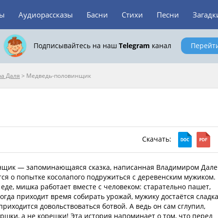
зы
Аудиорассказы
Басни
Стихи
Песни
Загадк
Подписывайтесь на наш
Telegram
канал
Перейт
а Даля
>
Медведь-половинщик
Скачать:
щик — запоминающаяся сказка, написанная Владимиром Дале
ся о попытке косолапого подружиться с деревенским мужиком.
еде, мишка работает вместе с человеком: старательно пашет,
Когда приходит время собирать урожай, мужику достаётся сладк
приходится довольствоваться ботвой. А ведь он сам сглупил,
ршки, а не корешки! Эта история напоминает о том, что перед