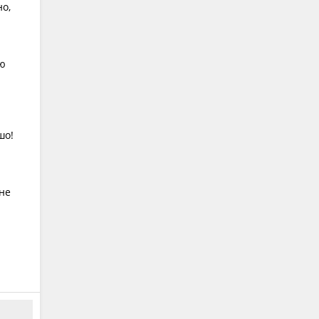
но,
дю
шо!
 не