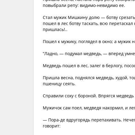
повыбрали репу: видимо-невидимо ее.
Стал мужик Мишкину долю — ботву срезать, 
пошел в лес ботву таскать, всю перетаскал 
пришлась!..
Пошел к мужику, поглядел в окно; а мужик 
“Ладно, — подумал медведь, — вперед умнее
Медведь пошел в лес, залег в берлогу, посо
Пришла весна, поднялся медведь, худой, то
пшеницу сеять.
Справили соху с бороной. Впрягся медведь 
Мужичок сам поел, медведя накормил, и ле
— Пора-де вдругорядь перепахивать. Нечег
говорит: