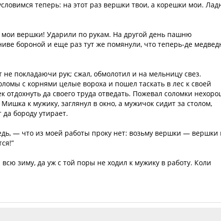
условимся теперь: на этот раз вершки твои, а корешки мои. Лад
 мои вершки! Ударили по рукам. На другой день пашню
иве бороной и еще раз тут же помянули, что теперь-де медве
 не покладаючи рук; сжал, обмолотил и на мельницу свез.
оломы с корнями целые вороха и пошел таскать в лес к своей
ек отдохнуть да своего труда отведать. Пожевал соломки нехоро
ишка к мужику, заглянул в окно, а мужичок сидит за столом,
 да бороду утирает.
ведь, — что из моей работы проку нет: возьму вершки — вершки
ся!”
 всю зиму, да уж с той поры не ходил к мужику в работу. Коли