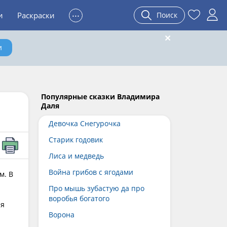
...
и
Раскраски
Поиск
и
Популярные сказки Владимира
Даля
Девочка Снегурочка
Старик годовик
Лиса и медведь
Война грибов с ягодами
м. В
Про мышь зубастую да про
воробья богатого
ая
Ворона