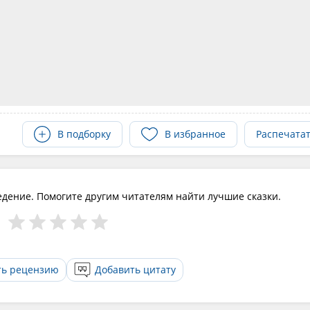
В подборку
В избранное
Распечата
едение. Помогите другим читателям найти лучшие сказки.
ть рецензию
Добавить цитату