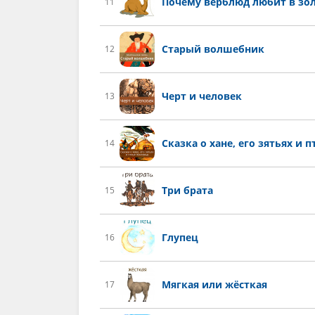
Почему верблюд любит в зол
11
Старый волшебник
12
Черт и человек
13
Сказка о хане, его зятьях и 
14
Три брата
15
Глупец
16
Мягкая или жёсткая
17