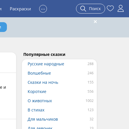
...
и
Раскраски
Поиск
и
Популярные сказки
Русские народные
Волшебные
Сказки на ночь
е и
Короткие
О животных
В стихах
Для мальчиков
Для девочек