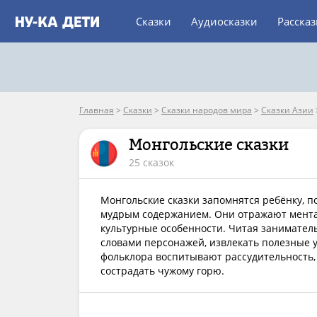
Сказки
Аудиосказки
Расска
Главная
>
Сказки
>
Сказки народов мира
>
Сказки Азии
Монгольские сказки
25 сказок
Монгольские сказки запомнятся ребёнку, п
мудрым содержанием. Они отражают ментал
культурные особенности. Читая занимател
словами персонажей, извлекать полезные 
фольклора воспитывают рассудительность,
сострадать чужому горю.