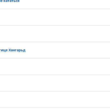
е кататься
птице Хангарьд