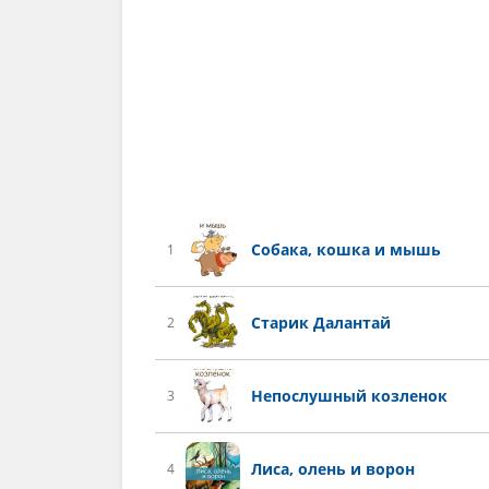
Собака, кошка и мышь
1
Старик Далантай
2
Непослушный козленок
3
Лиса, олень и ворон
4