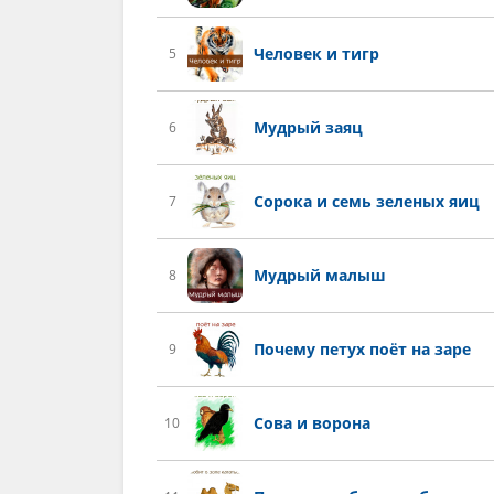
Человек и тигр
5
Мудрый заяц
6
Сорока и семь зеленых яиц
7
Мудрый малыш
8
Почему петух поёт на заре
9
Сова и ворона
10