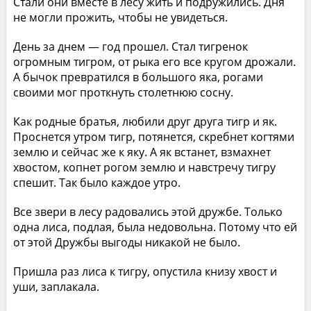
Стали они вместе в лесу жить и подружились. Дня
не могли прожить, чтобы не увидеться.
День за днем — год прошел. Стал тигренок
огромным тигром, от рыка его все кругом дрожали.
А бычок превратился в большого яка, рогами
своими мог проткнуть столетнюю сосну.
Как родные братья, любили друг друга тигр и як.
Проснется утром тигр, потянется, скребнет когтями
землю и сейчас же к яку. А як встанет, взмахнет
хвостом, копнет рогом землю и навстречу тигру
спешит. Так было каждое утро.
Все звери в лесу радовались этой дружбе. Только
одна лиса, подлая, была недовольна. Потому что ей
от этой Дружбы выгоды никакой не было.
Пришла раз лиса к тигру, опустила книзу хвост и
уши, заплакала.