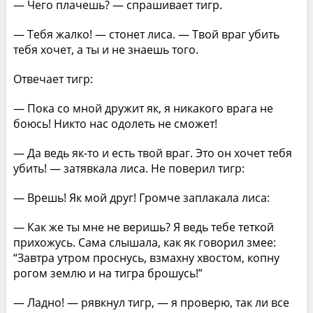
— Чего плачешь? — спрашивает тигр.
— Тебя жалко! — стонет лиса. — Твой враг убить
тебя хочет, а ты и не знаешь того.
Отвечает тигр:
— Пока со мной дружит як, я никакого врага не
боюсь! Никто нас одолеть не сможет!
— Да ведь як-то и есть твой враг. Это он хочет тебя
убить! — затявкала лиса. Не поверил тигр:
— Врешь! Як мой друг! Громче заплакала лиса:
— Как же ты мне не веришь? Я ведь тебе теткой
прихожусь. Сама слышала, как як говорил змее:
“Завтра утром проснусь, взмахну хвостом, копну
рогом землю и на тигра брошусь!”
— Ладно! — рявкнул тигр, — я проверю, так ли все