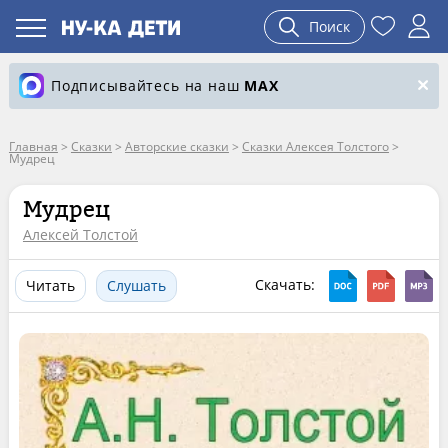
Поиск
Подписывайтесь на наш
MAX
Главная
>
Сказки
>
Авторские сказки
>
Сказки Алексея Толстого
>
Мудрец
Мудрец
Алексей Толстой
Скачать:
Читать
Слушать