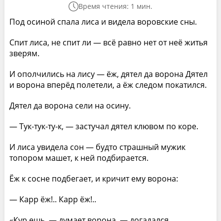
Время чтения: 1 мин.
Под осиной спала лиса и видела воровские сны.
Спит лиса, не спит ли — всё равно нет от неё житья
зверям.
И ополчились на лису — ёж, дятел да ворона Дятел
и ворона вперёд полетели, а ёж следом покатился.
Дятел да ворона сели на осину.
— Тук-тук-ту-к, — застучал дятел клювом по коре.
И лиса увидела сон — будто страшный мужик
топором машет, к ней подбирается.
Ёж к сосне подбегает, и кричит ему ворона:
— Карр ёж!.. Карр ёж!..
«Кур ешь, — думает ворона, — догадался