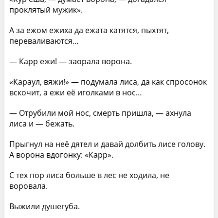
проклятый мужик».
А за ежом ежиха да ежата катятся, пыхтят,
переваливаются…
— Карр ежи! — заорала ворона.
«Караул, вяжи!» — подумала лиса, да как спросонок
вскочит, а ежи её иголками в нос…
— Отрубили мой нос, смерть пришла, — ахнула
лиса и — бежать.
Прыгнул на неё дятел и давай долбить лисе голову.
А ворона вдогонку: «Карр».
С тех пор лиса больше в лес не ходила, не
воровала.
Выжили душегуба.