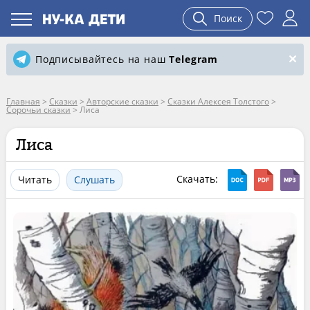
Поиск
Подписывайтесь на наш
Telegram
Главная
>
Сказки
>
Авторские сказки
>
Сказки Алексея Толстого
>
Сорочьи сказки
>
Лиса
Лиса
Скачать:
Читать
Слушать