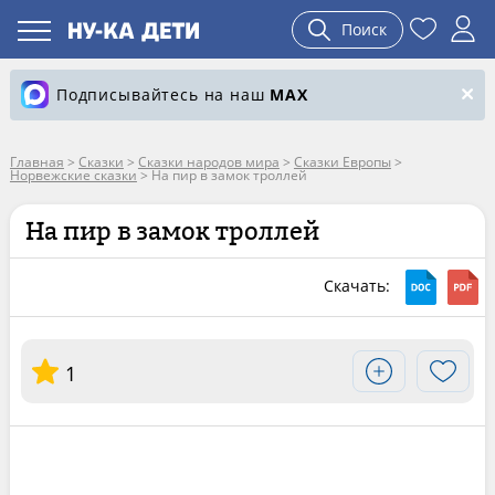
Поиск
Подписывайтесь на наш
MAX
Главная
>
Сказки
>
Сказки народов мира
>
Сказки Европы
>
Норвежские сказки
>
На пир в замок троллей
На пир в замок троллей
Скачать:
1