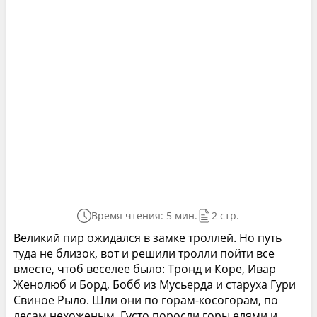
Время чтения: 5 мин.
2 стр.
Великий пир ожидался в замке троллей. Но путь
туда не близок, вот и решили тролли пойти все
вместе, чтоб веселее было: Тронд и Коре, Ивар
Женолюб и Борд, Бобб из Мусьерда и старуха Гури
Свиное Рыло. Шли они по горам-косогорам, по
лесам нехоженым. Густо поросли горы елями и