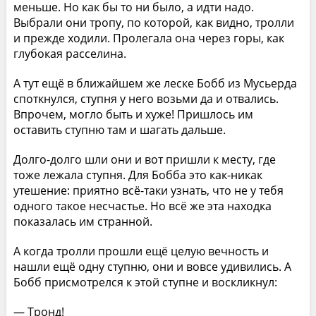
меньше. Но как бы то ни было, а идти надо.
Выбрали они тропу, по которой, как видно, тролли
и прежде ходили. Пролегала она через горы, как
глубокая расселина.
А тут ещё в ближайшем же леске Бобб из Мусьерда
споткнулся, ступня у него возьми да и отвались.
Впрочем, могло быть и хуже! Пришлось им
оставить ступню там и шагать дальше.
Долго-долго шли они и вот пришли к месту, где
тоже лежала ступня. Для Бобба это как-никак
утешение: приятно всё-таки узнать, что не у тебя
одного такое несчастье. Но всё же эта находка
показалась им странной.
А когда тролли прошли ещё целую вечность и
нашли ещё одну ступню, они и вовсе удивились. А
Бобб присмотрелся к этой ступне и воскликнул:
— Тронд!