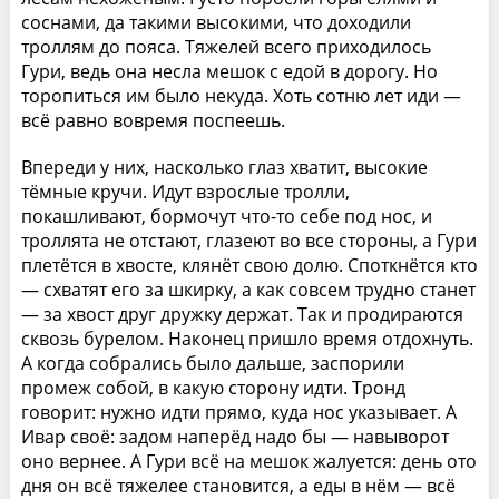
соснами, да такими высокими, что доходили
троллям до пояса. Тяжелей всего приходилось
Гури, ведь она несла мешок с едой в дорогу. Но
торопиться им было некуда. Хоть сотню лет иди —
всё равно вовремя поспеешь.
Впереди у них, насколько глаз хватит, высокие
тёмные кручи. Идут взрослые тролли,
покашливают, бормочут что-то себе под нос, и
троллята не отстают, глазеют во все стороны, а Гури
плетётся в хвосте, клянёт свою долю. Споткнётся кто
— схватят его за шкирку, а как совсем трудно станет
— за хвост друг дружку держат. Так и продираются
сквозь бурелом. Наконец пришло время отдохнуть.
А когда собрались было дальше, заспорили
промеж собой, в какую сторону идти. Тронд
говорит: нужно идти прямо, куда нос указывает. А
Ивар своё: задом наперёд надо бы — навыворот
оно вернее. А Гури всё на мешок жалуется: день ото
дня он всё тяжелее становится, а еды в нём — всё