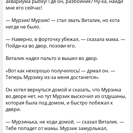
аквариума рыбку! Где он, разбойник? Ну-ка, найди
мне его сейчас!
— Мурзик! Мурзик! — стал звать Виталик, но кота
нигде не было.
— Наверно, в форточку убежал, — сказала мама. —
Пойди-ка во двор, позови его.
Виталик надел пальто и вышел во двор.
«Вот как нехорошо получилось! — думал он. —
Теперь Мурзику из-за меня достанется».
Он хотел вернуться домой и сказать, что Мурзика
во дворе нет, но тут Мурзик выскочил из отдушины,
которая была под домом, и быстро побежал к
двери.
— Мурзинька, не ходи домой, — сказал Виталик. —
Тебе попадет от мамы. Мурзик замурлыкал,