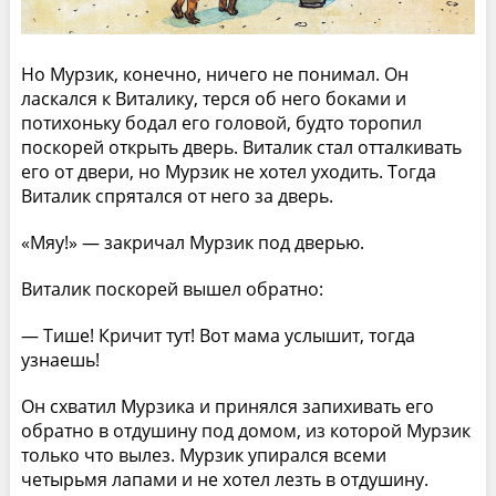
Но Мурзик, конечно, ничего не понимал. Он
ласкался к Виталику, терся об него боками и
потихоньку бодал его головой, будто торопил
поскорей открыть дверь. Виталик стал отталкивать
его от двери, но Мурзик не хотел уходить. Тогда
Виталик спрятался от него за дверь.
«Мяу!» — закричал Мурзик под дверью.
Виталик поскорей вышел обратно:
— Тише! Кричит тут! Вот мама услышит, тогда
узнаешь!
Он схватил Мурзика и принялся запихивать его
обратно в отдушину под домом, из которой Мурзик
только что вылез. Мурзик упирался всеми
четырьмя лапами и не хотел лезть в отдушину.