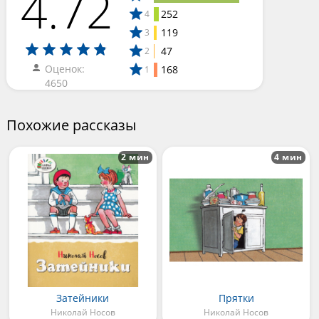
4.72
252
4
119
3
47
2
Оценок:
168
1
4650
Похожие рассказы
2 мин
4 мин
Затейники
Прятки
Николай Носов
Николай Носов