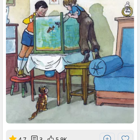
4.7
3
5.9K