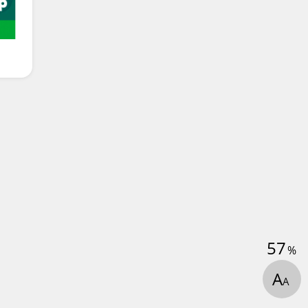
57
%
А
А