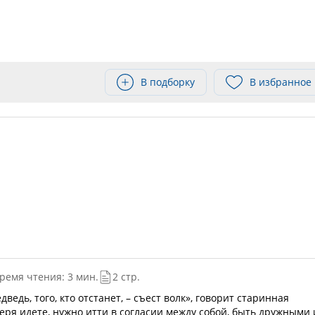
В подборку
В избранное
ремя чтения: 3 мин.
2 стр.
дведь, того, кто отстанет, – съест волк», говорит старинная
еря идете, нужно итти в согласии между собой, быть дружными 