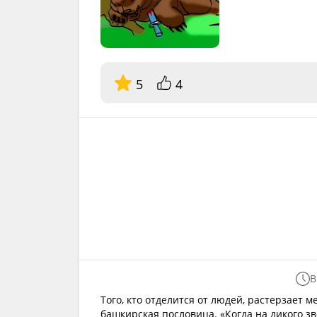
5
4
В
Того, кто отделится от людей, растерзает ме
башкирская пословица. «Когда на дикого зв