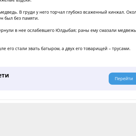
дведь. В груди у него торчал глубоко всаженный кинжал. Око
н был без памяти.
вернули в нее ослабевшего Юлдыбая; раны ему смазали медвеж
ле его стали звать батыром, а двух его товарищей – трусами.
ети
Перейти