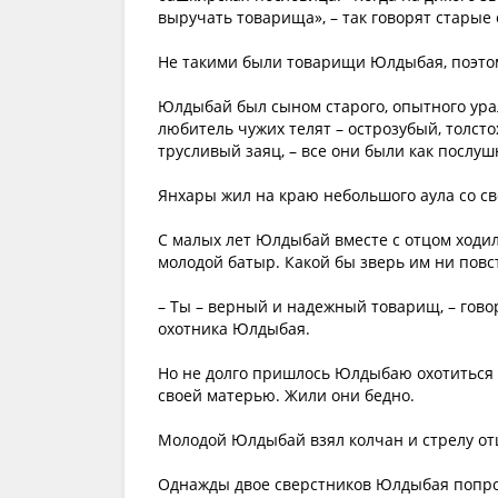
выручать товарища», – так говорят старые 
Не такими были товарищи Юлдыбая, поэтому
Юлдыбай был сыном старого, опытного урал
любитель чужих телят – острозубый, толсто
трусливый заяц, – все они были как послу
Янхары жил на краю небольшого аула со св
С малых лет Юлдыбай вместе с отцом ходил 
молодой батыр. Какой бы зверь им ни повс
– Ты – верный и надежный товарищ, – гово
охотника Юлдыбая.
Но не долго пришлось Юлдыбаю охотиться 
своей матерью. Жили они бедно.
Молодой Юлдыбай взял колчан и стрелу отца
Однажды двое сверстников Юлдыбая попрос