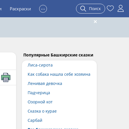
...
и
Раскраски
Поиск
Популярные Башкирские сказки
Лиса-сирота
Как собака нашла себе хозяина
Ленивая девочка
Падчерица
Озорной кот
Сказка о курае
Сарбай