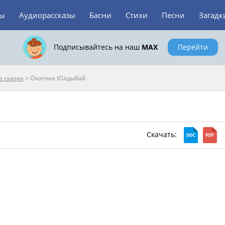
зы
Аудиорассказы
Басни
Стихи
Песни
Загадк
Подписывайтесь на наш
MAX
Перейти
 сказки
>
Охотник Юлдыбай
Скачать: