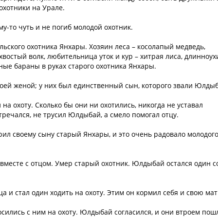
охотники на Урале.
-то чуть и не погиб молодой охотник.
ьского охотника Янхары. Хозяин леса – косолапый медведь,
хвостый волк, любительница уток и кур – хитрая лиса, длинноух
шные бараны в руках старого охотника Янхары.
оей женой; у них был единственный сын, которого звали Юлды
на охоту. Сколько бы они ни охотились, никогда не уставал
тречался, не трусил Юлдыбай, а смело помогал отцу.
рил своему сыну старый Янхары, и это очень радовало молодог
вместе с отцом. Умер старый охотник. Юлдыбай остался один с
 и стал один ходить на охоту. Этим он кормил себя и свою мат
ились с ним на охоту. Юлдыбай согласился, и они втроем пош