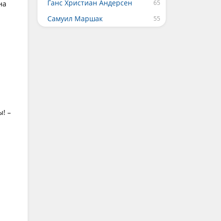
Ганс Христиан Андерсен
на
Самуил Маршак
ы! –