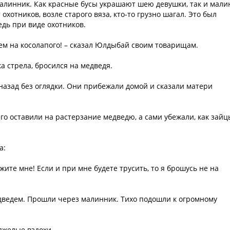
малинник. Как красные бусы украшают шею девушки, так и мали
охотников, возле старого вяза, кто-то грузно шагал. Это был
дь при виде охотников.
дем на косолапого! – сказал Юлдыбай своим товарищам.
а стрела, бросился на медведя.
назад без оглядки. Они прибежали домой и сказали матери
его оставили на растерзание медведю, а сами убежали, как зайц
а:
жите мне! Если и при мне будете трусить, то я брошусь не на
едведем. Прошли через малинник. Тихо подошли к огромному
яжелые вздохи.