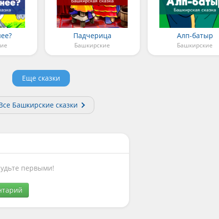
нее?
Падчерица
Алп-батыр
кие
Башкирские
Башкирские
Еще сказки
Все Башкирские сказки
Будьте первыми!
нтарий