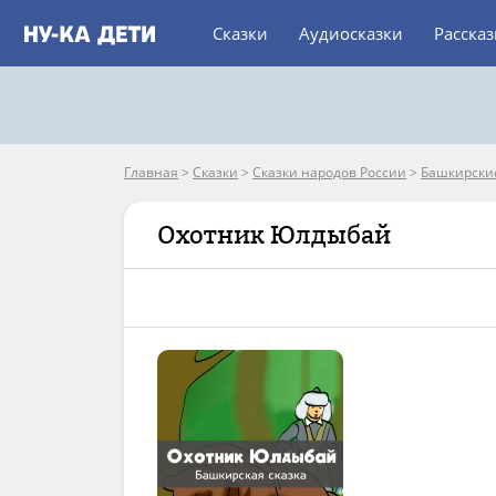
Сказки
Аудиосказки
Расска
Главная
>
Сказки
>
Сказки народов России
>
Башкирские
Охотник Юлдыбай