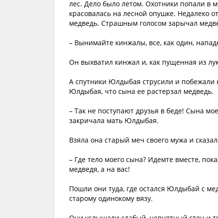
лес. Дело было летом. Охотники попали в 
красовалась на лесной опушке. Недалеко от 
медведь. Страшным голосом зарычал медве
– Вынимайте кинжалы, все, как один, напа
Он выхватил кинжал и, как пущенная из лук
А спутники Юлдыбая струсили и побежали 
Юлдыбая, что сына ее растерзал медведь.
– Так не поступают друзья в беде! Сына мо
закричала мать Юлдыбая.
Взяла она старый меч своего мужа и сказал
– Где тело моего сына? Идемте вместе, пока
медведя, а на вас!
Пошли они туда, где остался Юлдыбай с м
старому одинокому вязу.
Они услышали слабый, невнятный стон и т