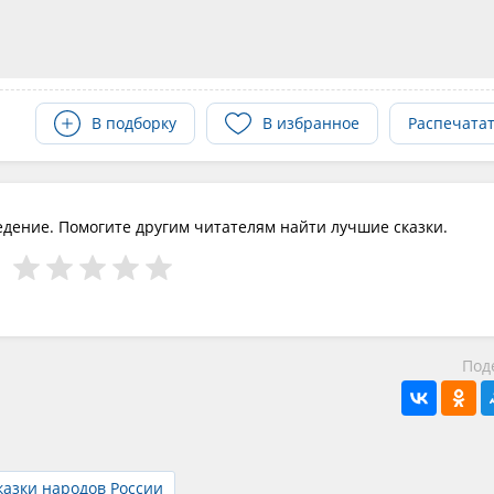
В подборку
В избранное
Распечата
едение. Помогите другим читателям найти лучшие сказки.
Под
казки народов России