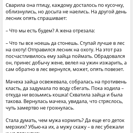
Сварила она птицу, каждому досталось по кусочку,
облизнулись, но досыта не наелись. На другой день
лесник опять спрашивает:
– Что мы есть будем? А жена отрезала:
– Что ты все ноешь да стонешь. Ступай лучше в лес
на охоту! Отправился лесник на охоту. На этот раз
посчастливилось ему зайца поймать. Обрадовался
он, принес добычу жене, велел на ужин изжарить, а
сам обратно в лес вернулся, может, опять повезет.
Мачеха зайца освежевала, собралась на противень
класть, да задумала по воду сбегать. Пока ходила –
откуда ни возьмись кошка! Схватила зайца и была
такова. Вернулась мачеха, увидала, что стряслось,
чуть замертво не грохнулась.
Стала думать, чем мужа кормить? Да еще его деток
мерзких? Убью-ка их, а мужу скажу – в лес убежали