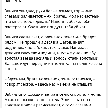
олененка.
Эвичка увидала, руки белые ломает, горькими
слезами заливается: – Ах, братец, мой несчастный,
что мне с тобой делать? Налетят собаки, тебя
растерзают! Охотники придут и тебя убьют!
Эвичка слезы льет, а олененок печально бредет
рядом. Не прошли и десятка шагов, видят
родничок, чистый, как стеклышко. Напилась
девочка ключевой водицы, и тут же у ней во лбу
золотая звезда засияла и волосы стали золотыми.
Дальше идут, перед ними полянка, на полянке сена
копна.
– Здесь мы, братец-олененок, жить останемся, –
говорит сестра, – здесь нас мачеха не отыщет!
Забились от дождя и ветра в сено, скоротали ночь.
А как солнышко взошло, села Эвичка на сено,
золотые волосы расчесывает, а сама слезами