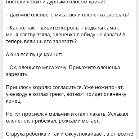
постели лежит и дурным голосом кричит:
– Дай мне оленьего мяса, вели олененка зарезать!
– Как же так, – дивится король, – ведь ты сама с
меня клятву взяла, олененка в обиду не давать! А
теперь велишь его зарезать?
А она все пуще кричит:
– Ох, оленьего мяса хочу! Прикажите олененка
зарезать!
Пришлось королю согласиться. Уже ножи точат,
уже воду в котлах греют, вот-вот придет олененку
конец.
Но тут проснулся мальчик и стал плакать. Услыхал
олененок, прибежал, рожками мотает.
Старуха ребенка и так и сяк успокаивает, а он все не