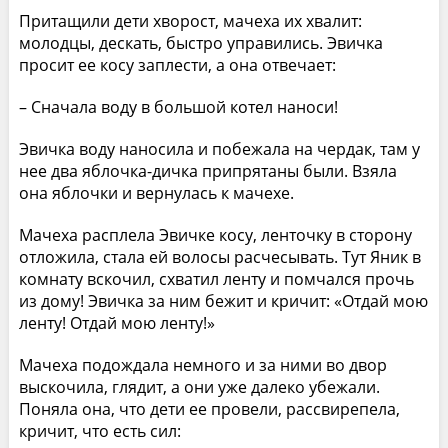
Притащили дети хворост, мачеха их хвалит:
молодцы, дескать, быстро управились. Эвичка
просит ее косу заплести, а она отвечает:
– Сначала воду в большой котел наноси!
Эвичка воду наносила и побежала на чердак, там у
нее два яблочка-дичка припрятаны были. Взяла
она яблочки и вернулась к мачехе.
Мачеха расплела Эвичке косу, ленточку в сторону
отложила, стала ей волосы расчесывать. Тут Яник в
комнату вскочил, схватил ленту и помчался прочь
из дому! Эвичка за ним бежит и кричит: «Отдай мою
ленту! Отдай мою ленту!»
Мачеха подождала немного и за ними во двор
выскочила, глядит, а они уже далеко убежали.
Поняла она, что дети ее провели, рассвирепела,
кричит, что есть сил: