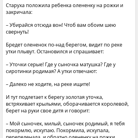
Старуха положила ребенка олененку на рожки и
закричала:
– Убирайся отсюда вон! Чтоб вам обоим шею
свернуть!
Бредет олененок по-над берегом, видит по реке
утки плывут. Остановился и спрашивает:
– Уточки серые! Где у сыночка матушка? Где у
сиротинки родимая? А утки отвечают:
– Далеко не ходите, на реке ищите!
И тут подлетает к берегу золотая уточка,
встряхивает крыльями, оборачивается королевой,
берет на руки свое дитя и говорит:
– Мой сыночек, милый, сыночек родимый, я тебя
покормлю, искупаю. Покормила, искупала,
перепеленала, и обратно олененку на рожки