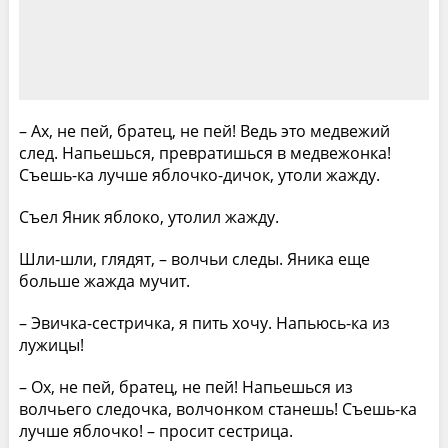
– Ах, не пей, братец, не пей! Ведь это медвежий
след. Напьешься, превратишься в медвежонка!
Съешь-ка лучше яблочко-дичок, утоли жажду.
Съел Яник яблоко, утолил жажду.
Шли-шли, глядят, – волчьи следы. Яника еще
больше жажда мучит.
– Эвичка-сестричка, я пить хочу. Напьюсь-ка из
лужицы!
– Ох, не пей, братец, не пей! Напьешься из
волчьего следочка, волчонком станешь! Съешь-ка
лучше яблочко! – просит сестрица.