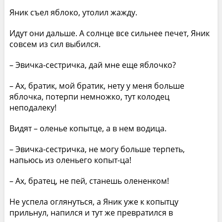
Яник съел яблоко, утолил жажду.
Идут они дальше. А солнце все сильнее печет, Яник
совсем из сил выбился.
– Эвичка-сестричка, дай мне еще яблочко?
– Ах, братик, мой братик, нету у меня больше
яблочка, потерпи немножко, тут колодец
неподалеку!
Видят – оленье копытце, а в нем водица.
– Эвичка-сестричка, не могу больше терпеть,
напьюсь из оленьего копыт-ца!
– Ах, братец, не пей, станешь олененком!
Не успела оглянуться, а Яник уже к копытцу
прильнул, напился и тут же превратился в