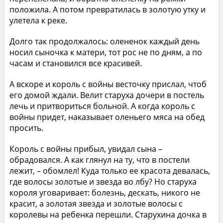
положила. А потом превратилась в золотую утку и
улетела к реке.
Долго так продолжалось: олененок каждый день
носил сыночка к матери, тот рос не по дням, а по
часам и становился все красивей.
А вскоре и король с войны весточку прислал, чтоб
его домой ждали. Велит старуха дочери в постель
лечь и притвориться больной. А когда король с
войны придет, наказывает оленьего мяса на обед
просить.
Король с войны прибыл, увидал сына –
обрадовался. А как глянул на ту, что в постели
лежит, – обомлел! Куда только ее красота девалась,
где волосы золотые и звезда во лбу? Но старуха
короля уговаривает: болезнь, дескать, никого не
красит, а золотая звезда и золотые волосы с
королевы на ребенка перешли. Старухина дочка в