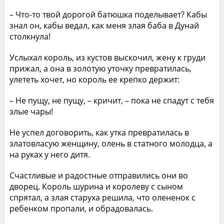
– Что-то твой дорогой батюшка поделывает? Кабы
знал он, кабы ведал, как меня злая баба в Дунай
столкнула!
Услыхал король, из кустов выскочил, жену к груди
прижал, а она в золотую уточку превратилась,
улететь хочет, но король ее крепко держит:
– Не пущу, не пущу, – кричит, – пока не спадут с тебя
злые чары!
Не успел договорить, как утка превратилась в
златовласую женщину, олень в статного молодца, а
на руках у него дитя.
Счастливые и радостные отправились они во
дворец. Король шурина и королеву с сыном
спрятал, а злая старуха решила, что олененок с
ребенком пропали, и обрадовалась.