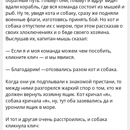
обратный путь. Плывут они, плывут и вдруг видят
вдали корабль, где вся команда состоит из мышей и
рыб. Ну те, увидя кота и собаку, сразу же подняли
военные флаги, изготовясь принять бой. Но кот и
собака отпустили их с миром, при этом рассказав о
своих злоключениях и о беде своего хозяина.
Выслушав их, капитан-мышь сказал:
— Если я и моя команда можем чем пособить,
кликните клич — и мы явимся.
— Благодарим! —отозвались разом кот и собака.
Когда они уж подплывали к знакомой пристани, то
между ними разгорелся жаркий спор о том, кто же
должен вернуть хозяину ящик. Кот кричал «я»,
собака кричала «я», ну, тут оба зазевались да и
уронили ящик в море.
И тот и другая очень расстроились, и собака
кликнула клич: