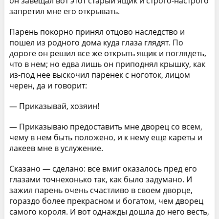
он завещал вот этот старый ящик и строго-настрого
запретил мне его открывать.
Парень покорно принял отцово наследство и
пошел из родного дома куда глаза глядят. По
дороге он решил все же открыть ящик и поглядеть,
что в нем; но едва лишь он приподнял крышку, как
из-под нее выскочил паренек с ноготок, лицом
черен, да и говорит:
— Приказывай, хозяин!
— Приказываю предоставить мне дворец со всем,
чему в нем быть положено, и к нему еще кареты и
лакеев мне в услужение.
Сказано — сделано: все вмиг оказалось пред его
глазами точнехонько так, как было задумано. И
зажил парень очень счастливо в своем дворце,
гораздо более прекрасном и богатом, чем дворец
самого короля. И вот однажды дошла до него весть,