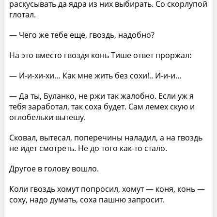
раскусывать да ядра из них выбирать. Со скорлупой
глотал.
— Чего же тебе еще, гвоздь, надобно?
На это вместо гвоздя конь Тише ответ проржал:
— И-и-хи-хи… Как мне жить без сохи!.. И-и-и…
— Да ты, Буланко, не ржи так жалобно. Если уж я
тебя заработал, так соха будет. Сам лемех скую и
оглобельки вытешу.
Сковал, вытесал, поперечины наладил, а на гвоздь
не идет смотреть. Не до того как-то стало.
Другое в голову вошло.
Коли гвоздь хомут попросил, хомут — коня, конь —
соху, надо думать, соха пашню запросит.