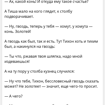
— Ах, какой конь! И откуда ему такое счастье?
А Тиша мало на кого глядит, к столбу
подворачивает.
— Ну, гвоздь, теперь у тебя — хомут, у хомута —
конь. Золотей!
А гвоздь как был, так и есть. Тут Тихон хоть и тихим
был, а накинулся на гвоздь:
— Ты что, ржавая твоя шляпка, надо мной
издеваешься!
А на ту пору у столба кузнец случился:
— Ну что тебе, Тихон, бессловесный гвоздь сказать
может? Не золотеет — значит, еще чего-то просит.
— А чего?