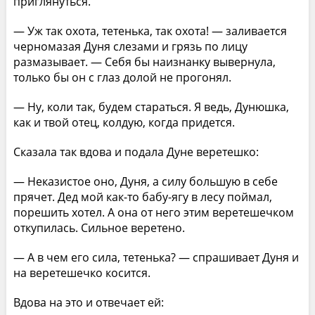
приглянуться.
— Уж так охота, тетенька, так охота! — заливается
черномазая Дуня слезами и грязь по лицу
размазывает. — Себя бы наизнанку вывернула,
только бы он с глаз долой не прогонял.
— Ну, коли так, будем стараться. Я ведь, Дунюшка,
как и твой отец, колдую, когда придется.
Сказала так вдова и подала Дуне веретешко:
— Неказистое оно, Дуня, а силу большую в себе
прячет. Дед мой как-то бабу-ягу в лесу поймал,
порешить хотел. А она от него этим веретешечком
откупилась. Сильное веретено.
— А в чем его сила, тетенька? — спрашивает Дуня и
на веретешечко косится.
Вдова на это и отвечает ей: