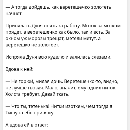
— А тогда дойдешь, как веретешечко золотеть
начнет.
Принялась Дуня опять за работу. Моток за мотком
прядет, а веретешечко как было, так и есть. За
окном уж морозы трещат, метели метут, а
веретешко не золотеет.
Испряла Дуня всю куделю и залилась слезами.
Вдова к ней:
— Не горюй, милая дочь. Веретешечко-то, видно,
не лучше гвоздя. Мало, значит, ему одних ниток.
Холста требует. Давай ткать.
— Что ты, тетенька! Нитки изоткем, чем тогда я
Тишу к себе привяжу.
А вдова ей в ответ: