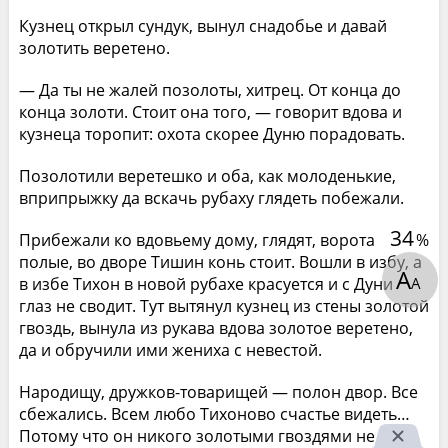
Кузнец открыл сундук, вынул снадобье и давай
золотить веретено.
— Да ты не жалей позолоты, хитрец. От конца до
конца золоти. Стоит она того, — говорит вдова и
кузнеца торопит: охота скорее Дуню порадовать.
Позолотили веретешко и оба, как молоденькие,
вприпрыжку да вскачь рубаху глядеть побежали.
34
%
Прибежали ко вдовьему дому, глядят, ворота
полые, во дворе Тишин конь стоит. Вошли в избу, а
А
А
в избе Тихон в новой рубахе красуется и с Дуни
глаз не сводит. Тут вытянул кузнец из стены золотой
гвоздь, вынула из рукава вдова золотое веретено,
да и обручили ими жениха с невестой.
Народищу, дружков-товарищей — полон двор. Все
сбежались. Всем любо Тихоново счастье видеть…
Потому что он никого золотыми гвоздями не