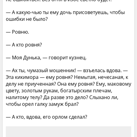
— А какую-чью ты ему дочь присоветуешь, чтобы
ошибки не было?
— Ровню.
— А кто ровня?
— Моя Дунька, — говорит кузнец.
— Ах ты, чумазый мошенник! — взъелась вдова. —
Эта кикимора — ему ровня? Немытая, нечесаная, к
делу не приученная? Она ему ровня? Ему, маковому
цвету, золотым рукам, богатырским плечам,
налитому телу? Да разве это дело? Слыхано ли,
чтобы орел галку замуж брал?
— А кто, вдова, его орлом сделал?