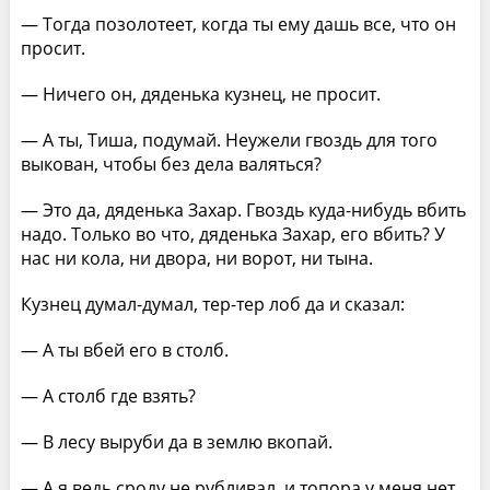
— Тогда позолотеет, когда ты ему дашь все, что он
просит.
— Ничего он, дяденька кузнец, не просит.
— А ты, Тиша, подумай. Неужели гвоздь для того
выкован, чтобы без дела валяться?
— Это да, дяденька Захар. Гвоздь куда-нибудь вбить
надо. Только во что, дяденька Захар, его вбить? У
нас ни кола, ни двора, ни ворот, ни тына.
Кузнец думал-думал, тер-тер лоб да и сказал:
— А ты вбей его в столб.
— А столб где взять?
— В лесу выруби да в землю вкопай.
— А я ведь сроду не рубливал, и топора у меня нет.