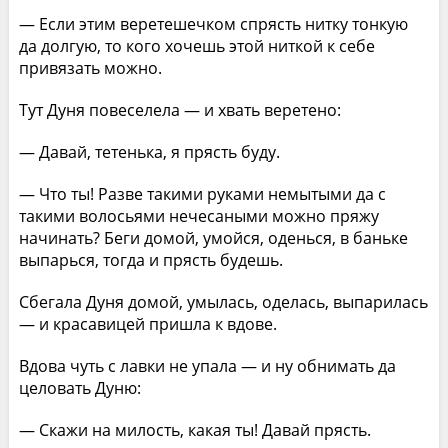
— Если этим веретешечком спрясть нитку тонкую
да долгую, то кого хочешь этой ниткой к себе
привязать можно.
Тут Дуня повеселела — и хвать веретено:
— Давай, тетенька, я прясть буду.
— Что ты! Разве такими руками немытыми да с
такими волосьями нечесаными можно пряжу
начинать? Беги домой, умойся, оденься, в баньке
выпарься, тогда и прясть будешь.
Сбегала Дуня домой, умылась, оделась, выпарилась
— и красавицей пришла к вдове.
Вдова чуть с лавки не упала — и ну обнимать да
целовать Дуню:
— Скажи на милость, какая ты! Давай прясть.