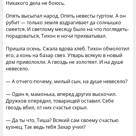
Никакого дела не боюсь.
Опять высыпал народ. Опять невесты гуртом. А он
рубит — только земля вздрагивает да солнышко
смеется. И светлому месяцу было на что поглядеть-
порадоваться, Тихон и ночи прихватывал.
Пришла осень. Сжала вдова хлеб. Тихон обмолотил
его, а конь на базар свез. Утварь всякую в новый
дом приволокли. А гвоздь не золотеет. И на душе
невесело.
— А отчего-почему, милый сын, на душе невесело?
— Один я, мамонька, вперед других выскочил.
Дружков опередил, товарищей оставил. Себе
гвоздь вбил, от них счастье скрыл.
— Да ты что, Тиша? Всякий сам своему счастью
кузнец. Так ведь тебя Захар учил?