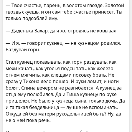
— Твое счастье, парень, в золотом гвозде. Золотой
гвоздь скуешь, и он сам тебе счастье принесет. Ты
только подсобляй ему.
— Дяденька Захар, да я же отродясь не ковывал!
— И я, — говорит кузнец, — не кузнецом родился.
Раздувай горн.
Стал кузнец показывать, как горн раздувать, как
мехи качать, как уголья подсыпать, как железо
огнем мягчить, как клещами поковку брать. Не
сразу у Тихона дело пошло. И руки ломит, и ноги
болят. Спина вечером не разгибается. А кузнец за
отца ему полюбился. Да и Тиша кузнецу по руке
пришелся. Не было у кузнеца сына, только дочь. Да
и та такая бездельница — лучше не вспоминать.
Откуда ей без матери рукодельницей быть? Ну, да
не о ней пока речь.