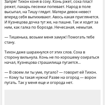
Запряг Тихон коня в соху. Конь ржет, соха пласт
режет, пахарь песенки попевает. Народ в поле
высыпал, на Тишу глядит. Матери девок-невест
вперед себя выпихивают. Авось какая приглянется.
И Кузнецова дочка тут же, на пашне. Так и ходит за
ним, как галка по борозде. Нечесаная, немытая.
— Тишенька, возьми меня замуж! Помогать тебе
стану.
Тихон даже шарахнулся от этих слов. Соха в
сторону вильнула. Конь не по-хорошему озираться
начал, Кузнецова страшилища пугается…
— В своем ли ты уме, пугало? — говорит ей Тихон.
— Кому ты такая нужна! Разве на огород — ворон
пугать. Так у меня еще и огорода нет.