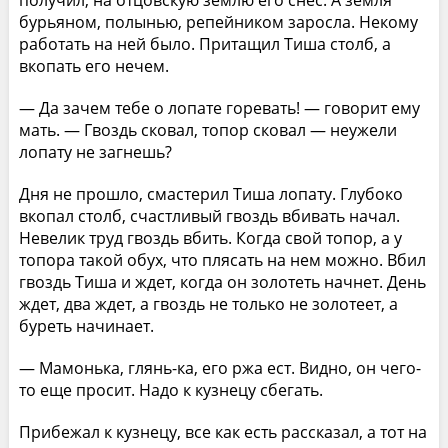
получил, на отцовскую землю его снес. А земля
бурьяном, полынью, репейником заросла. Некому
работать на ней было. Притащил Тиша столб, а
вкопать его нечем.
— Да зачем тебе о лопате горевать! — говорит ему
мать. — Гвоздь сковал, топор сковал — неужели
лопату не загнешь?
Дня не прошло, смастерил Тиша лопату. Глубоко
вкопал столб, счастливый гвоздь вбивать начал.
Невелик труд гвоздь вбить. Когда свой топор, а у
топора такой обух, что плясать на нем можно. Вбил
гвоздь Тиша и ждет, когда он золотеть начнет. День
ждет, два ждет, а гвоздь не только не золотеет, а
буреть начинает.
— Мамонька, глянь-ка, его ржа ест. Видно, он чего-
то еще просит. Надо к кузнецу сбегать.
Прибежал к кузнецу, все как есть рассказал, а тот на