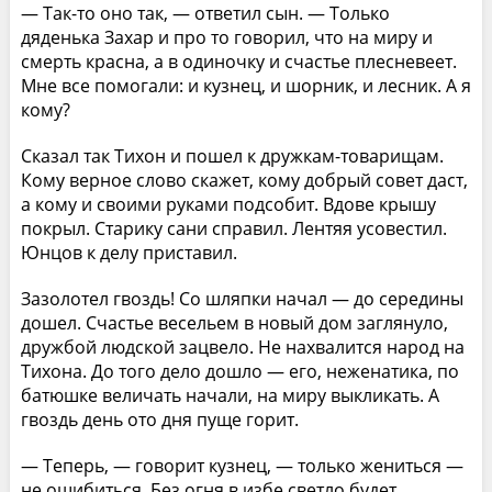
— Так-то оно так, — ответил сын. — Только
дяденька Захар и про то говорил, что на миру и
смерть красна, а в одиночку и счастье плесневеет.
Мне все помогали: и кузнец, и шорник, и лесник. А я
кому?
Сказал так Тихон и пошел к дружкам-товарищам.
Кому верное слово скажет, кому добрый совет даст,
а кому и своими руками подсобит. Вдове крышу
покрыл. Старику сани справил. Лентяя усовестил.
Юнцов к делу приставил.
Зазолотел гвоздь! Со шляпки начал — до середины
дошел. Счастье весельем в новый дом заглянуло,
дружбой людской зацвело. Не нахвалится народ на
Тихона. До того дело дошло — его, неженатика, по
батюшке величать начали, на миру выкликать. А
гвоздь день ото дня пуще горит.
— Теперь, — говорит кузнец, — только жениться —
не ошибиться. Без огня в избе светло будет.