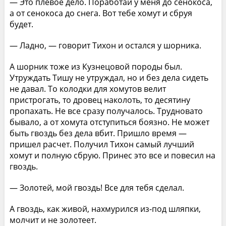
— Это плевое дело. Поработай у меня до сенокоса,
а от сенокоса до снега. Вот тебе хомут и сбруя
будет.
— Ладно, — говорит Тихон и остался у шорника.
А шорник тоже из Кузнецовой породы был.
Утруждать Тишу не утруждал, но и без дела сидеть
не давал. То колодки для хомутов велит
пристрогать, то дровец наколоть, то десятину
пропахать. Не все сразу получалось. Трудновато
бывало, а от хомута отступиться боязно. Не может
быть гвоздь без дела вбит. Пришло время —
пришел расчет. Получил Тихон самый лучший
хомут и полную сбрую. Принес это все и повесил на
гвоздь.
— Золотей, мой гвоздь! Все для тебя сделал.
А гвоздь, как живой, нахмурился из-под шляпки,
молчит и не золотеет.