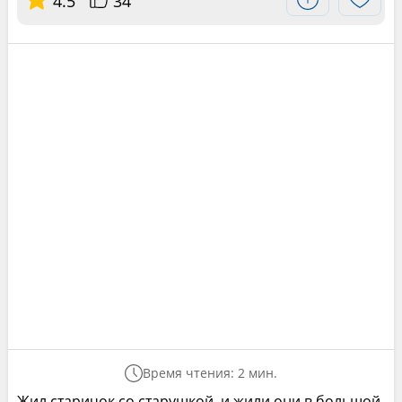
4.5
34
Время чтения: 2 мин.
Жил старичок со старушкой, и жили они в большой