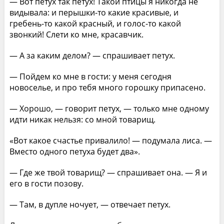
— Вот петух так петух! Такой птицы я никогда не
видывала: и перышки-то какие красивые, и
гребень-то какой красный, и голос-то какой
звонкий! Слети ко мне, красавчик.
— А за каким делом? — спрашивает петух.
— Пойдем ко мне в гости: у меня сегодня
новоселье, и про тебя много горошку припасено.
— Хорошо, — говорит петух, — только мне одному
идти никак нельзя: со мной товарищ.
«Вот какое счастье привалило! — подумала лиса. —
Вместо одного петуха будет два».
— Где же твой товарищ? — спрашивает она. — Я и
его в гости позову.
— Там, в дупле ночует, — отвечает петух.