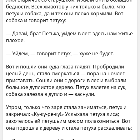
бедности. Всех животов у них только и было, что
петух и собака, да и тех они плохо кормили. Вот
собака и говорит петуху:
— Давай, брат Петька, уйдем в лес: здесь нам житье
плохое.
— Уйдем, — говорит петух, — хуже не будет.
Вот и пошли они куда глаза глядят. Пробродили
целый день; стало смеркаться — пора на ночлег
приставать. Сошли они с дороги в лес и выбрали
большое дуплистое дерево. Петух взлетел на сук,
собака залезла в дупло и — заснули.
Утром, только что заря стала заниматься, петух и
закричал: «Ку-ку-ре-ку!» Услыхала петуха лиса;
захотелось ей петушьим мясом полакомиться. Вот
она подошла к дереву и стала петуха расхваливать: