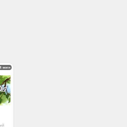
4 мин
а
кий