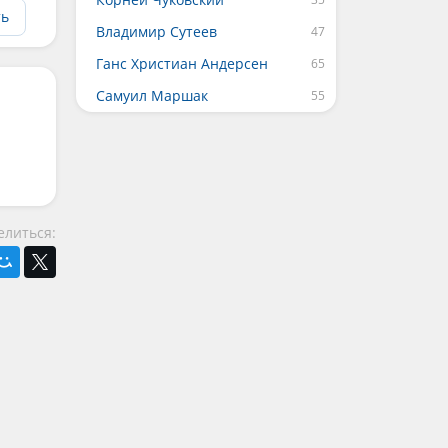
ть
Владимир Сутеев
Ганс Христиан Андерсен
Самуил Маршак
елиться: