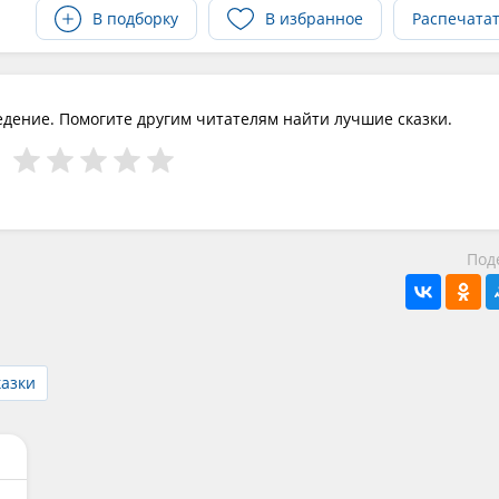
В подборку
В избранное
Распечата
едение. Помогите другим читателям найти лучшие сказки.
Под
казки