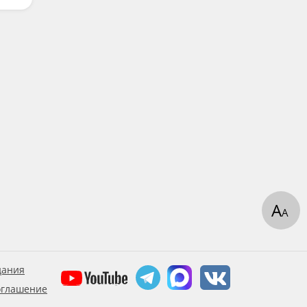
А
А
дания
оглашение