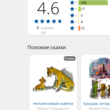
4.6
206
5
17
4
5
3
4
2
Оценок:
15
1
247
Похожие сказки
4 мин
Непонятливый львёнок
Михаил Пляцковский
Михаил Пляц