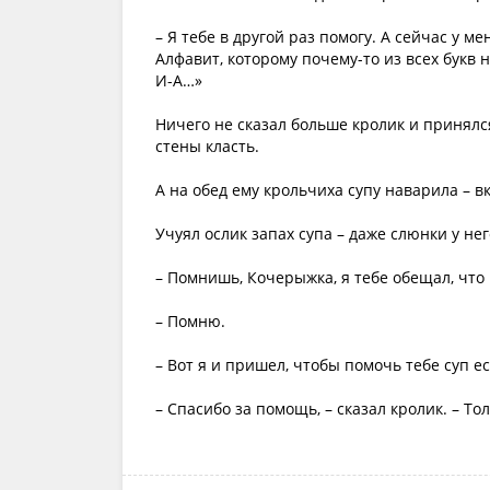
– Я тебе в другой раз помогу. А сейчас у м
Алфавит, которому почему-то из всех букв 
И-А…»
Ничего не сказал больше кролик и принялс
стены класть.
А на обед ему крольчиха супу наварила – вк
Учуял ослик запах супа – даже слюнки у не
– Помнишь, Кочерыжка, я тебе обещал, что 
– Помню.
– Вот я и пришел, чтобы помочь тебе суп е
– Спасибо за помощь, – сказал кролик. – Тол