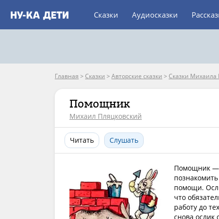
Сказки
Аудиосказки
Расска
Главная
>
Сказки
>
Авторские сказки
>
Сказки Михаила 
Помощник
Михаил Пляцковский
Читать
Слушать
Помощник — 
познакомить 
помощи. Осли
что обязате
работу до те
снова ослик 