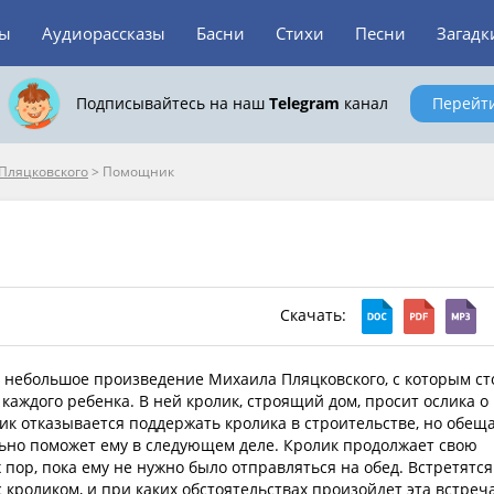
зы
Аудиорассказы
Басни
Стихи
Песни
Загадк
Подписывайтесь на наш
Telegram
канал
Перейт
Пляцковского
>
Помощник
Скачать:
небольшое произведение Михаила Пляцковского, с которым ст
каждого ребенка. В ней кролик, строящий дом, просит ослика о
к отказывается поддержать кролика в строительстве, но обеща
льно поможет ему в следующем деле. Кролик продолжает свою
х пор, пока ему не нужно было отправляться на обед. Встретятся
с кроликом, и при каких обстоятельствах произойдет эта встреча