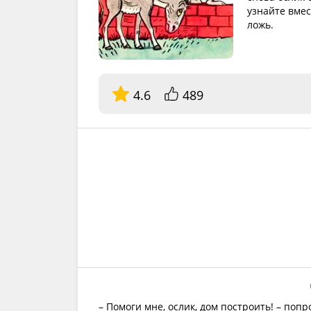
узнайте вмес
ложь.
4.6
489
– Помоги мне, ослик, дом построить! – поп