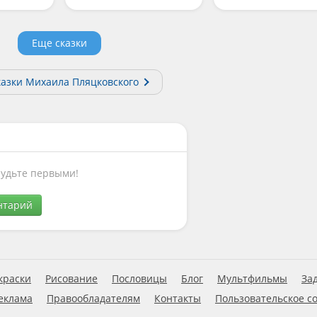
Еще сказки
казки Михаила Пляцковского
Будьте первыми!
нтарий
краски
Рисование
Пословицы
Блог
Мультфильмы
За
еклама
Правообладателям
Контакты
Пользовательское с