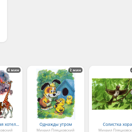
4 мин
2 мин
Букашка, которая хотела стать большой
Однажды утром
Солистка хор
ковский
Михаил Пляцковский
Михаил Пляцковс