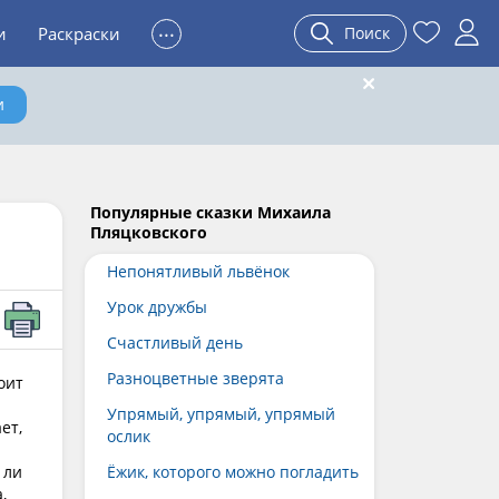
...
и
Раскраски
Поиск
и
Популярные сказки Михаила
Пляцковского
Непонятливый львёнок
Урок дружбы
Счастливый день
Разноцветные зверята
оит
Упрямый, упрямый, упрямый
ет,
ослик
 ли
Ёжик, которого можно погладить
,