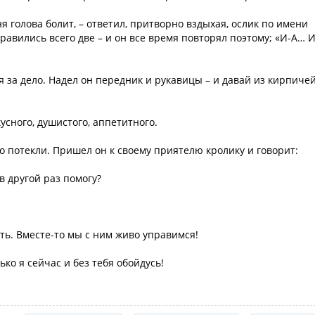
еня голова болит, – ответил, притворно вздыхая, ослик по имени
нравились всего две – и он все время повторял поэтому; «И-А… 
я за дело. Надел он передник и рукавицы – и давай из кирпиче
усного, душистого, аппетитного.
го потекли. Пришел он к своему приятелю кролику и говорит:
в другой раз помогу?
сть. Вместе-то мы с ним живо управимся!
ько я сейчас и без тебя обойдусь!