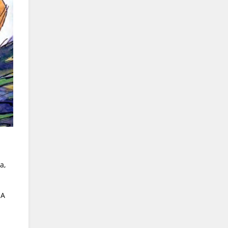
а,
 А