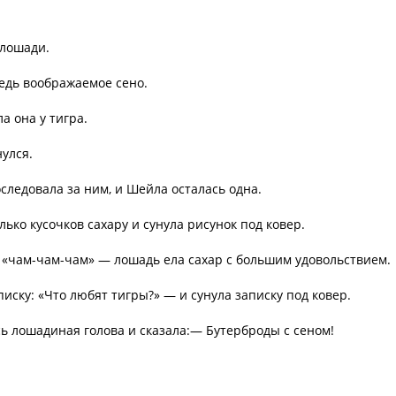
 лошади.
едь воображаемое сено.
а она у тигра.
улся.
следовала за ним, и Шейла осталась одна.
лько кусочков сахару и сунула рисунок под ковер.
 «чам-чам-чам» — лошадь ела сахар с большим удовольствием.
иску: «Что любят тигры?» — и сунула записку под ковер.
ь лошадиная голова и сказала:— Бутерброды с сеном!