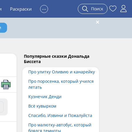
...
и
Раскраски
Поиск
и
Популярные сказки Дональда
Биссета
Про улитку Оливию и канарейку
Про поросенка, который учился
летать
Кузнечик Денди
Всё кувырком
Спасибо, Извини и Пожалуйста
Про малютку-автобус, который
боялся темноты