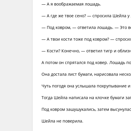
— А я воображаемая лошадь.
— А где же твое сено? — спросила Шейла у
— Под ковром, — ответила лошадь. — Это в
— А твои кости тоже под ковром? — спросил
— Кости? Конечно, — ответил тигр и облизн
А потом он спрятался под ковер. Лошадь по
Она достала лист бумаги, нарисовала неско
Чуть погодя она услышала похрупывание и
Тогда Шейла написала на клочке бумаги зап
Под ковром зашушукались, затем высунулас
Шейла не поверила.