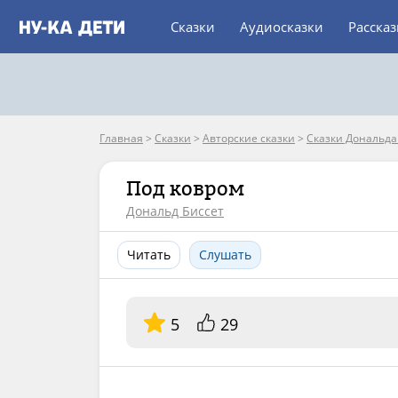
Сказки
Аудиосказки
Расска
Главная
>
Сказки
>
Авторские сказки
>
Сказки Дональда
Под ковром
Дональд Биссет
Читать
Слушать
5
29