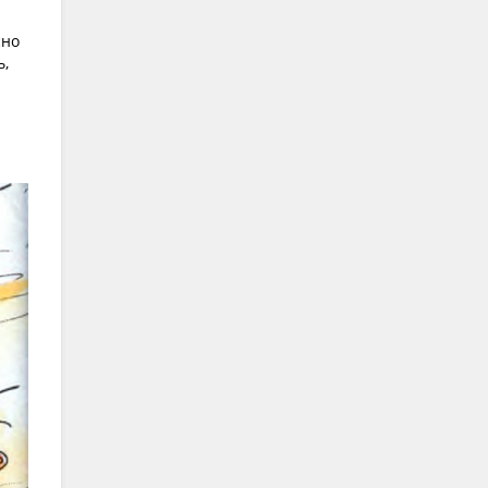
сно
ь,