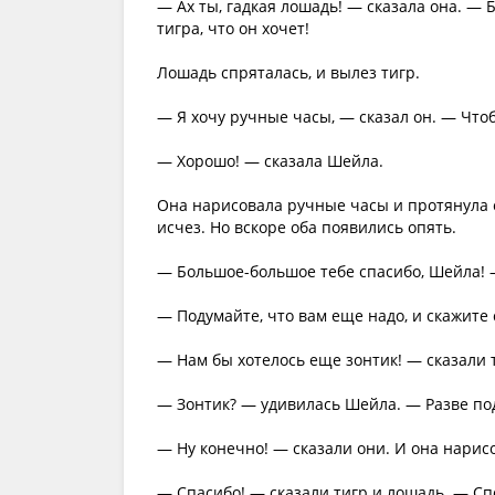
— Ах ты, гадкая лошадь! — сказала она. — 
тигра, что он хочет!
Лошадь спряталась, и вылез тигр.
— Я хочу ручные часы, — сказал он. — Чтоб
— Хорошо! — сказала Шейла.
Она нарисовала ручные часы и протянула е
исчез. Но вскоре оба появились опять.
— Большое-большое тебе спасибо, Шейла! —
— Подумайте, что вам еще надо, и скажите 
— Нам бы хотелось еще зонтик! — сказали 
— Зонтик? — удивилась Шейла. — Разве под
— Ну конечно! — сказали они. И она нарис
— Спасибо! — сказали тигр и лошадь. — Сп