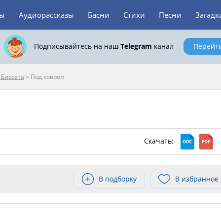
зы
Аудиорассказы
Басни
Стихи
Песни
Загадк
Подписывайтесь на наш
Telegram
канал
Перейт
 Биссета
>
Под ковром
Скачать:
В подборку
В избранное