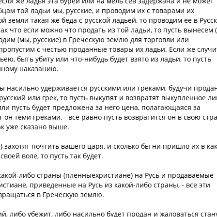
 если же ладья эта бурей или на мель сев задержана и не может
бцам той ладьи мы, русские, и проводим их с товарами их
ой земли такая же беда с русской ладьей, то проводим ее в Русс
ак что если можно что продать из той ладьи, то пусть вынесем 
ходим (мы, русские) в Греческую землю для торговли или
 пропустим с честью проданные товары их ладьи. Если же случи
ьею, быть убиту или что-нибудь будет взято из ладьи, то пусть
нному наказанию.
ны насильно удерживается русскими или греками, будучи продан
 русский или грек, то пусть выкупят и возвратят выкупленное л
 или пусть будет предложена за него цена, полагающаяся за
т он теми греками, - все равно пусть возвратится он в свою стр
ак уже сказано выше.
е) захотят почтить вашего царя, и сколько бы ни пришло их в ка
своей воле, то пусть так будет.
 какой-либо страны (пленныехристиане) на Русь и продаваемые
стиане, приведенные на Русь из какой-либо страны, - все эти
звращаться в Греческую землю.
ий, либо убежит, либо насильно будет продан и жаловаться стан