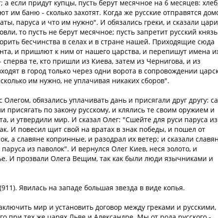
; а если придут купцы, пусть берут месячное на 6 месяцев: хлеб
ют им баню - сколько захотят. Когда же русские отправятся дом
наты, паруса и что им нужно". И обязались греки, и сказали цари
говли, то пусть не берут месячное; пусть запретит русский князь
орить бесчинства в селах и в стране нашей. Приходящие сюда
нта, и пришлют к ним от нашего царства, и перепишут имена их
 сперва те, кто пришли из Киева, затем из Чернигова, и из
 входят в город только через одни ворота в сопровождении царс
, сколько им нужно, не уплачивая никаких сборов".
 Олегом, обязались уплачивать дань и присягали друг другу: с
ли присягать по закону русскому, и клялись те своим оружием и
та, и утвердили мир. И сказал Олег: "Сшейте для руси паруса из
ак. И повесил щит свой на вратах в знак победы, и пошел от
ок, а славяне копринные, и разодрал их ветер; и сказали славян
паруса из паволок". И вернулся Олег Киев, неся золото, и
чье. И прозвали Олега Вещим, так как были люди язычниками и
19 (911). Явилась на западе большая звезда в виде копья.
 заключить мир и установить договор между греками и русскими,
го при тех же царях Льве и Александре. Мы от рода русского -