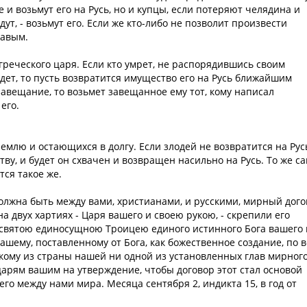
е и возьмут его на Русь, но и купцы, если потеряют челядина и
дут, - возьмут его. Если же кто-либо не позволит произвести
равым.
 греческого царя. Если кто умрет, не распорядившись своим
будет, то пусть возвратится имущество его на Русь ближайшим
авещание, то возьмет завещанное ему тот, кому написал
его.
емлю и остающихся в долгу. Если злодей не возвратится на Рус
тву, и будет он схвачен и возвращен насильно на Русь. То же с
тся такое же.
должна быть между вами, христианами, и русскими, мирный дог
 двух хартиях - Царя вашего и своею рукою, - скрепили его
святою единосущною Троицею единого истинного Бога вашего 
шему, поставленному от Бога, как божественное создание, по 
кому из страны нашей ни одной из установленных глав мирног
царям вашим на утверждение, чтобы договор этот стал основой
о между нами мира. Месяца сентября 2, индикта 15, в год от