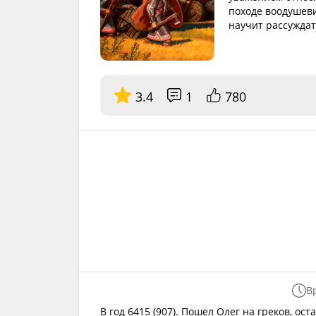
походе воодушеви
научит рассуждат
3.4
1
780
В
В год 6415 (907). Пошел Олег на греков, ос