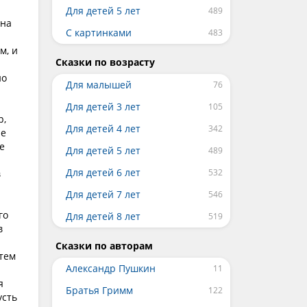
Для детей 5 лет
 на
С картинками
м, и
Сказки по возрасту
но
Для малышей
Для детей 3 лет
р,
Для детей 4 лет
Не
е
Для детей 5 лет
Для детей 6 лет
в
Для детей 7 лет
го
Для детей 8 лет
в
Сказки по авторам
атем
Александр Пушкин
я
Братья Гримм
усть