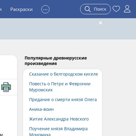
...
и
Раскраски
Поиск
Популярные древнерусские
произведения
Сказание о белгородском киселе
Повесть о Петре и Февронии
Муромских
Предание о смерти князя Олега
Аника-воин
Житие Александра Невского
Поучение князя Владимира
ом
Мономаха