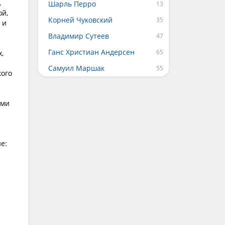
,
Шарль Перро
ой,
Корней Чуковский
 и
Владимир Сутеев
Ганс Христиан Андерсен
,
Самуил Маршак
кого
ами
е: