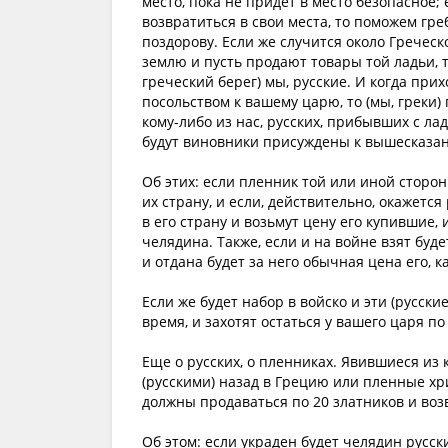
место, пока не придет в место безопасное;
возвратиться в свои места, то поможем гре
поздорову. Если же случится около Греческ
землю и пусть продают товары той ладьи, т
греческий берег) мы, русские. И когда при
посольством к вашему царю, то (мы, греки)
кому-либо из нас, русских, прибывших с лад
будут виновники присуждены к вышесказа
Об этих: если пленник той или иной сторо
их страну, и если, действительно, окажется
в его страну и возьмут цену его купившие,
челядина. Также, если и на войне взят буде
и отдана будет за него обычная цена его, к
Если же будет набор в войско и эти (русски
время, и захотят остаться у вашего царя по 
Еще о русских, о пленниках. Явившиеся из
(русскими) назад в Грецию или пленные хри
должны продаваться по 20 златников и во
Об этом: если украден будет челядин русск