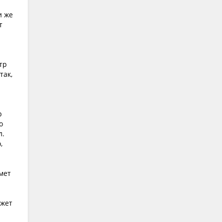
и же
т
тр
так,
р
о
л.
,
ьмет
ожет