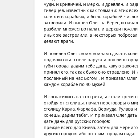
чуди, и кривичей, и мерю, и древлян, и рад
тиверцев, известных как толмачи: этих все
конях и в кораблях; и было кораблей число
затворили. И вышел Олег на берег, и начал
разбили множество палат, и церкви пожгли. 
иных же застрелили, а некоторых побросали
делают враги.
И повелел Олег своим воинам сделать колес
подняли они в поле паруса и пошли к городу
губи города, дадим тебе дань, какую захоч
принял его, так как было оно отравлено. И 
посланный на нас Богом". И приказал Олег 
каждом корабле по 40 мужей.
И согласились на это греки, и стали греки
отойдя от столицы, начал переговоры о ми
столицу Карла, Фарлафа, Вермуда, Рулава и
хочешь, дадим тебе". И приказал Олег дать
дать дань для русских городов:
прежде всего для Киева, затем для Черниго
других городов: ибо по этим городам сидят 