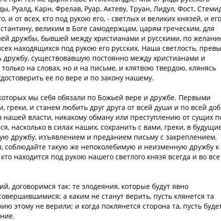
ы, Руалд, Карн, Фрелав, Руар, Актеву, Труан, Лидул, Фост, Стемид
, и от всех, кто под рукою его, - светлых и великих князей, и ег
онстантину, великим в Боге самодержцам, царям греческим, для
ней дружбы, бывшей между христианами и русскими, по желан
всех находящихся под рукою его русских. Наша светлость, прев
ть дружбу, существовавшую постоянно между христианами и
 только на словах, но и на письме, и клятвою твердою, клянясь
достоверить ее по вере и по закону нашему.
 которых мы себя обязали по Божьей вере и дружбе. Первыми
 греки, и станем любить друг друга от всей души и по всей до
 в нашей власти, никакому обману или преступлению от сущих п
я, насколько в силах наших, сохранить с вами, греки, в будущи
ую дружбу, изъявлением и преданием письму с закреплением,
ки, соблюдайте такую же непоколебимую и неизменную дружбу к
кто находится под рукою нашего светлого князя всегда и во все
й, договоримся так: те злодеяния, которые будут явно
совершившимися; а каким не станут верить, пусть клянется та
ию этому не верили; и когда поклянется сторона та, пусть буде
ение.