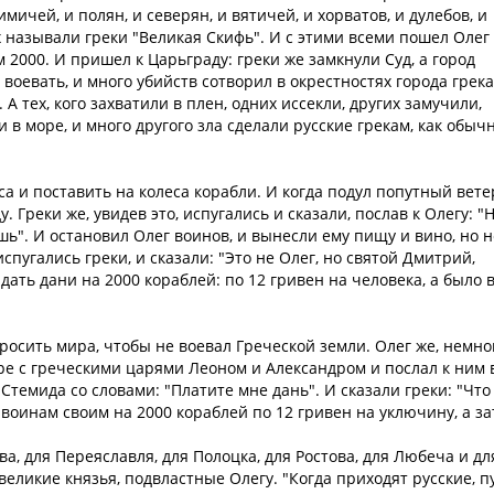
имичей, и полян, и северян, и вятичей, и хорватов, и дулебов, и
х называли греки "Великая Скифь". И с этими всеми пошел Олег
м 2000. И пришел к Царьграду: греки же замкнули Суд, а город
 воевать, и много убийств сотворил в окрестностях города грека
А тех, кого захватили в плен, одних иссекли, других замучили,
 в море, и много другого зла сделали русские грекам, как обыч
а и поставить на колеса корабли. И когда подул попутный вете
. Греки же, увидев это, испугались и сказали, послав к Олегу: "
ешь". И остановил Олег воинов, и вынесли ему пищу и вино, но н
испугались греки, и сказали: "Это не Олег, но святой Дмитрий,
дать дани на 2000 кораблей: по 12 гривен на человека, а было 
 просить мира, чтобы не воевал Греческой земли. Олег же, немно
ре с греческими царями Леоном и Александром и послал к ним 
 Стемида со словами: "Платите мне дань". И сказали греки: "Что
 воинам своим на 2000 кораблей по 12 гривен на уключину, а з
ва, для Переяславля, для Полоцка, для Ростова, для Любеча и дл
великие князья, подвластные Олегу. "Когда приходят русские, п