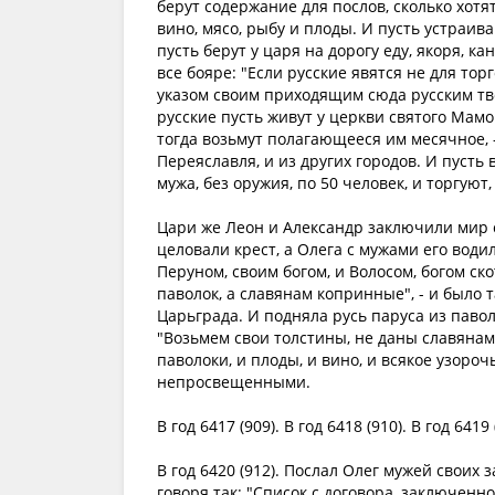
берут содержание для послов, сколько хотят
вино, мясо, рыбу и плоды. И пусть устраива
пусть берут у царя на дорогу еду, якоря, ка
все бояре: "Если русские явятся не для тор
указом своим приходящим сюда русским тв
русские пусть живут у церкви святого Мамо
тогда возьмут полагающееся им месячное, -
Переяславля, и из других городов. И пусть
мужа, без оружия, по 50 человек, и торгуют
Цари же Леон и Александр заключили мир с
целовали крест, а Олега с мужами его води
Перуном, своим богом, и Волосом, богом ско
паволок, а славянам копринные", - и было т
Царьграда. И подняла русь паруса из павол
"Возьмем свои толстины, не даны славянам 
паволоки, и плоды, и вино, и всякое узоро
непросвещенными.
В год 6417 (909). В год 6418 (910). В год 64
В год 6420 (912). Послал Олег мужей своих
говоря так: "Список с договора, заключенно