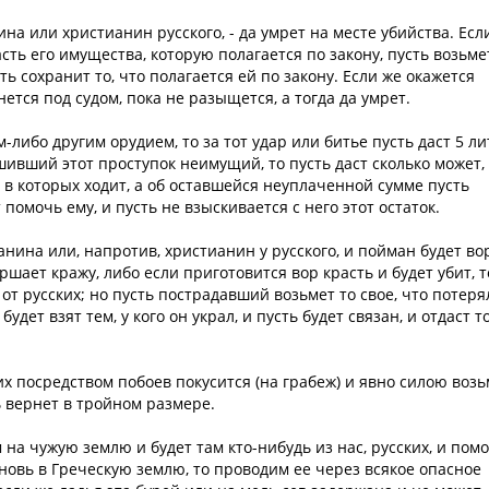
нина или христианин русского, - да умрет на месте убийства. Есл
асть его имущества, которую полагается по закону, пусть возьме
ь сохранит то, что полагается ей по закону. Если же окажется
тся под судом, пока не разыщется, а тогда да умрет.
-либо другим орудием, то за тот удар или битье пусть даст 5 ли
шивший этот проступок неимущий, то пусть даст сколько может, 
, в которых ходит, а об оставшейся неуплаченной сумме пусть
 помочь ему, и пусть не взыскивается с него этот остаток.
ианина или, напротив, христианин у русского, и пойман будет во
ршает кражу, либо если приготовится вор красть и будет убит, т
от русских; но пусть пострадавший возьмет то свое, что потеря
удет взят тем, у кого он украл, и пусть будет связан, и отдаст то
ких посредством побоев покусится (на грабеж) и явно силою воз
ь вернет в тройном размере.
на чужую землю и будет там кто-нибудь из нас, русских, и пом
вновь в Греческую землю, то проводим ее через всякое опасное