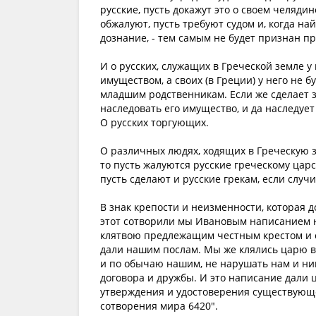
русские, пусть докажут это о своем челядин
обжалуют, пусть требуют судом и, когда най
дознание, - тем самым не будет признан п
И о русских, служащих в Греческой земле у
имуществом, а своих (в Греции) у него не 
младшим родственникам. Если же сделает з
наследовать его имущество, и да наследует 
О русских торгующих.
О различных людях, ходящих в Греческую з
то пусть жалуются русские греческому царс
пусть сделают и русские грекам, если случи
В знак крепости и неизменности, которая 
этот сотворили мы Ивановым написанием на
клятвою предлежащим честным крестом и 
дали нашим послам. Мы же клялись царю ва
и по обычаю нашим, не нарушать нам и ни
договора и дружбы. И это написание дали 
утверждения и удостоверения существующег
сотворения мира 6420".