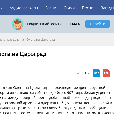
зы
Аудиорассказы
Басни
Стихи
Песни
Загадк
Подписывайтесь на наш
MAX
Перейти
е о походе князя Олега на Царьград
лега на Царьград
Скачать:
е князя Олега на Царьград — произведение древнерусской
тором описываются события далёкого 907 года. Желая укрепить
х на международной арене, доблестный полководец подошёл к
у с огромной армией и одержал победу. Впечатленные силой и
оинства, греки заплатили Олегу богатую дань и пообещали с
ться к его соотечественникам. Легенда о знаменитом княжеск