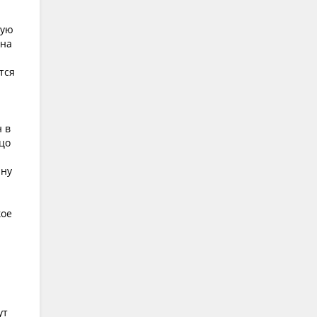
кую
(на
тся
 в
ицо
ану
кое
ут