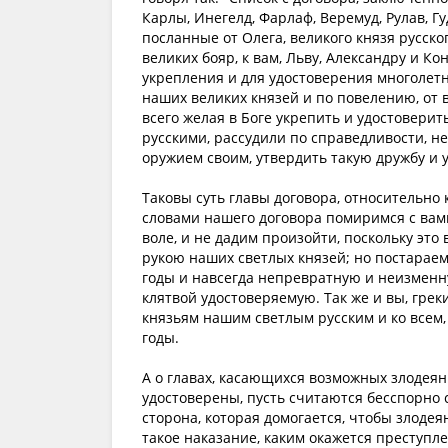
Карлы, Инегелд, Фарлаф, Веремуд, Рулав, Гуд
посланные от Олега, великого князя русского
великих бояр, к вам, Льву, Александру и К
укрепления и для удостоверения многолет
наших великих князей и по повелению, от 
всего желая в Боге укрепить и удостовери
русскими, рассудили по справедливости, не
оружием своим, утвердить такую дружбу и у
Таковы суть главы договора, относительно
словами нашего договора помиримся с вами,
воле, и не дадим произойти, поскольку это
рукою наших светлых князей; но постараемс
годы и навсегда непревратную и неизменн
клятвой удостоверяемую. Так же и вы, гре
князьям нашим светлым русским и ко всем, 
годы.
А о главах, касающихся возможных злодеяни
удостоверены, пусть считаются бесспорно 
сторона, которая домогается, чтобы злодеян
такое наказание, каким окажется преступл