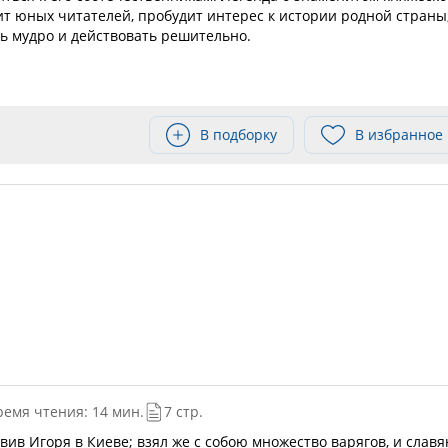
т юных читателей, пробудит интерес к истории родной страны
ь мудро и действовать решительно.
В подборку
В избранное
ремя чтения: 14 мин.
7 стр.
тавив Игоря в Киеве; взял же с собою множество варягов, и славя