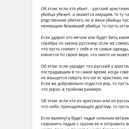
Об этом: если кто убьет, - русский христиа
убийца убежит, а окажется имущим, то ту ч
родственник убитого, но и жена убийцы пуст
неимущим бежавший убийца, то пусть остане
Если ударит кто мечом или будет бить каким
серебра по закону русскому; если же совер
что пусть снимет с себя и те самые одежды
клянется по своей вере, что никто не может
Об этом: если украдет что русский у христ
пострадавшим в то самое время, когда сове
не взыщется смерть его ни от христиан, ни 
Если же добровольно отдастся вор, то пусть б
что украл, в тройном размере.
Об этом: если кто из христиан или из русс
что-либо, принадлежащее другому, то пуст
Если выкинута будет ладья сильным ветром 
сохранить ладью с грузом ее и отправить 