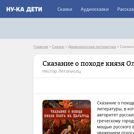
Сказки
Аудиосказки
Расска
Главная
>
Сказки
>
Древнерусская литература
>
Сказани
Сказание о походе князя О
Нестор Летописец
Сказание о поход
литературы, в ко
авторитет русски
греческому город
мощью русского в
уважением относи