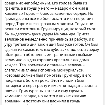
среди них непобедимым. Его голова была из
гранита, а в груди у него — недаром он жил в
Каменных Горах — билось каменное сердце. Но
Гримтурсены все же боялись, что и он не устоит
перед Тором и его грозным молотом. Тогда они
решили изготовить Грунгниру щит, который смог
бы выдержать даже удары Мйольнира. Триста
великанов немедленно принялись за работу, и к
утру третьего дня такой щит был уже готов. Он был
сделан из самых толстых дубовых стволов, а сверху
облицован обточенными гранитными глыбами
величиною в два хороших крестьянских дома
каждая. Тем временем остальные великаны
слепили из глины исполина Моккуркальфи,
который должен был помогать Грунгниру в его
поединке с богом грома. Этот исполин был
пятидесяти верст росту и имел пятнадцать верст в
плечах. Гримтурсены хотели и ему сделать
каменное сердце, но на это у них не хватило
времени, и поэтому они вложили в грудь