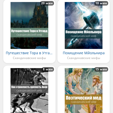
20 мин
10 мин
Путешествие Тора в Утгард
Похищение Мйольнира
Скандинавские мифы
Скандинавские мифы
8 мин
15 мин