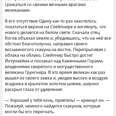
сражаться со своими вечными врагами
великанами.
В его отсутствие Одину как-то раз захотелось
покататься верхом на Слейпнире и взглянуть, что
нового делается на белом свете. Сначала отец
богов объехал землю и, убедившись, что на ней все
обстоит благополучно, направил своего
восьминогого скакуна на восток. Перепрыгивая с
облака на облако, Слейпнир быстро достиг
Йотунхейма и поскакал над Каменными Горами,
владениями свирепого и могущественного
великана Грунгнира. В это время великан как раз
вышел из своего замка и, увидев высоко в воздухе
всадника в крылатом золотом шлеме, широко
раскрыл глаза от удивления.
— Хороший у тебя конь, приятель! — крикнул он. —
Пожалуй, немного найдется скакунов, которые
могли бы его перегнать.