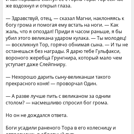
же вздохнул и открыл глаза.
— Здравствуй, отец, — сказал Магни, наклоняясь к
богу грома и помогая ему встать на ноги. — Как
жаль, что я опоздал! Приди я часом раньше, я бы
убил этого великана ударом кулака. — Ты молодец!
— воскликнул Тор, горячо обнимая сына. — И ты не
останешься без награды. Я дарю тебе Гульфакси,
вороного жеребца Грунгнира, который мало чем
уступает даже Слейпниру.
— Нехорошо дарить сыну-великанши такого
прекрасного коня! — проворчал Один.
— А разве лучше пить с великаном за одним
столом? — насмешливо спросил бог грома.
Но он не дождался ответа.
Боги усадили раненого Тора в его колесницу и