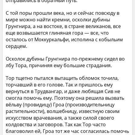
отправились в обратный путь.
С той поры прошли века, но и сейчас повсюду в
мире можно найти кремни, осколки дубины
Грунгнира, а на востоке, в стране великанов, все
еще возвышается глиняная гора — все, что
осталось от Моккуркальфи, исполина с кобыльим
сердцем.
Осколок дубины Грунгнира по-прежнему сидел во
лбу Тора, причиняя ему большие страдания.
Тор тщетно пытался вытащить обломок точила,
торчавший в его голове. Так и пришлось ему
вернуться в Трудвангар, и даже любящая Сив не
смогла помочь ему. Поэтому она решила вызвать
вёльву (провидицу) Гроа (производительницу
растительности), волшебницу, известную своим
искусством врачевания, а также силой своего
колдовства и заговоров. Так как Тор часто
благоволил ей, Гроа тот же час согласилась помочь