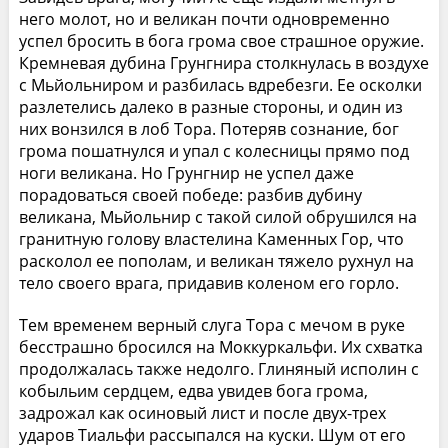
него молот, но и великан почти одновременно
успел бросить в бога грома свое страшное оружие.
Кремневая дубина Грунгнира столкнулась в воздухе
с Мьйольниром и разбилась вдребезги. Ее осколки
разлетелись далеко в разные стороны, и один из
них вонзился в лоб Тора. Потеряв сознание, бог
грома пошатнулся и упал с колесницы прямо под
ноги великана. Но Грунгнир не успел даже
порадоваться своей победе: разбив дубину
великана, Мьйольнир с такой силой обрушился на
гранитную голову властелина Каменных Гор, что
расколол ее пополам, и великан тяжело рухнул на
тело своего врага, придавив коленом его горло.
Тем временем верный слуга Тора с мечом в руке
бесстрашно бросился на Моккуркальфи. Их схватка
продолжалась также недолго. Глиняный исполин с
кобыльим сердцем, едва увидев бога грома,
задрожал как осиновый лист и после двух-трех
ударов Тиальфи рассыпался на куски. Шум от его