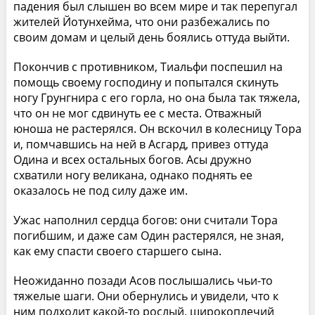
падения был слышен во всем мире и так перепугал
жителей Йотунхейма, что они разбежались по
своим домам и целый день боялись оттуда выйти.
Покончив с противником, Тиальфи поспешил на
помощь своему господину и попытался скинуть
ногу Грунгнира с его горла, но она была так тяжела,
что он не мог сдвинуть ее с места. Отважный
юноша не растерялся. Он вскочил в колесницу Тора
и, помчавшись на ней в Асгард, привез оттуда
Одина и всех остальных богов. Асы дружно
схватили ногу великана, однако поднять ее
оказалось не под силу даже им.
Ужас наполнил сердца богов: они считали Тора
погибшим, и даже сам Один растерялся, не зная,
как ему спасти своего старшего сына.
Неожиданно позади Асов послышались чьи-то
тяжелые шаги. Они обернулись и увидели, что к
ним подходит какой-то рослый, широкоплечий