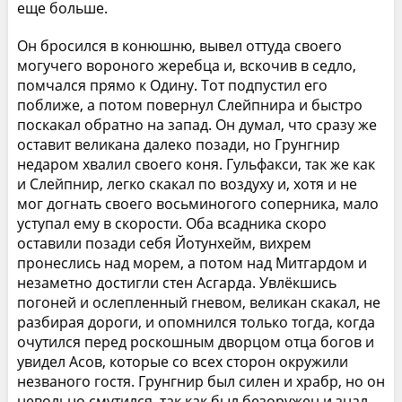
еще больше.
Он бросился в конюшню, вывел оттуда своего
могучего вороного жеребца и, вскочив в седло,
помчался прямо к Одину. Тот подпустил его
поближе, а потом повернул Слейпнира и быстро
поскакал обратно на запад. Он думал, что сразу же
оставит великана далеко позади, но Грунгнир
недаром хвалил своего коня. Гульфакси, так же как
и Слейпнир, легко скакал по воздуху и, хотя и не
мог догнать своего восьминогого соперника, мало
уступал ему в скорости. Оба всадника скоро
оставили позади себя Йотунхейм, вихрем
пронеслись над морем, а потом над Митгардом и
незаметно достигли стен Асгарда. Увлёкшись
погоней и ослепленный гневом, великан скакал, не
разбирая дороги, и опомнился только тогда, когда
очутился перед роскошным дворцом отца богов и
увидел Асов, которые со всех сторон окружили
незваного гостя. Грунгнир был силен и храбр, но он
невольно смутился, так как был безоружен и знал,