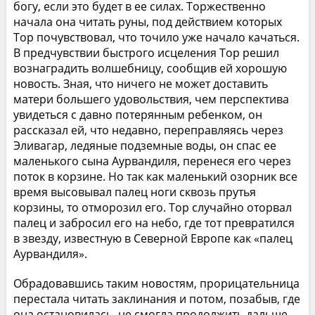
богу, если это будет в ее силах. Торжественно
начала она читать руны, под действием которых
Тор почувствовал, что точило уже начало качаться.
В предчувствии быстрого исцеления Тор решил
вознаградить волшебницу, сообщив ей хорошую
новость. Зная, что ничего не может доставить
матери большего удовольствия, чем перспектива
увидеться с давно потерянным ребенком, он
рассказал ей, что недавно, переправляясь через
Эливагар, ледяные подземные воды, он спас ее
маленького сына Аурвандиля, перенеся его через
поток в корзине. Но так как маленький озорник все
время высовывал палец ноги сквозь прутья
корзины, то отморозил его. Тор случайно оторвал
палец и забросил его на небо, где тот превратился
в звезду, известную в Северной Европе как «палец
Аурвандиля».
Обрадовавшись таким новостям, прорицательница
перестала читать заклинания и потом, позабыв, где
она остановилась, не смогла продолжить дальше.