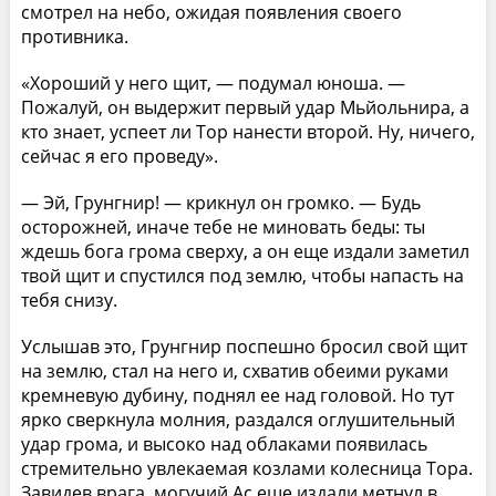
смотрел на небо, ожидая появления своего
противника.
«Хороший у него щит, — подумал юноша. —
Пожалуй, он выдержит первый удар Мьйольнира, а
кто знает, успеет ли Тор нанести второй. Ну, ничего,
сейчас я его проведу».
— Эй, Грунгнир! — крикнул он громко. — Будь
осторожней, иначе тебе не миновать беды: ты
ждешь бога грома сверху, а он еще издали заметил
твой щит и спустился под землю, чтобы напасть на
тебя снизу.
Услышав это, Грунгнир поспешно бросил свой щит
на землю, стал на него и, схватив обеими руками
кремневую дубину, поднял ее над головой. Но тут
ярко сверкнула молния, раздался оглушительный
удар грома, и высоко над облаками появилась
стремительно увлекаемая козлами колесница Тора.
Завидев врага, могучий Ас еще издали метнул в