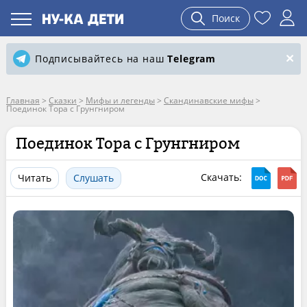
Поиск
Подписывайтесь на наш
Telegram
Главная
>
Сказки
>
Мифы и легенды
>
Скандинавские мифы
>
Поединок Тора с Грунгниром
Поединок Тора с Грунгниром
Скачать:
Читать
Слушать