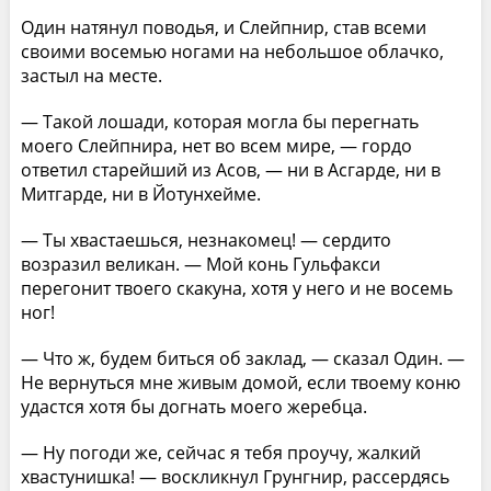
Один натянул поводья, и Слейпнир, став всеми
своими восемью ногами на небольшое облачко,
застыл на месте.
— Такой лошади, которая могла бы перегнать
моего Слейпнира, нет во всем мире, — гордо
ответил старейший из Асов, — ни в Асгарде, ни в
Митгарде, ни в Йотунхейме.
— Ты хвастаешься, незнакомец! — сердито
возразил великан. — Мой конь Гульфакси
перегонит твоего скакуна, хотя у него и не восемь
ног!
— Что ж, будем биться об заклад, — сказал Один. —
Не вернуться мне живым домой, если твоему коню
удастся хотя бы догнать моего жеребца.
— Ну погоди же, сейчас я тебя проучу, жалкий
хвастунишка! — воскликнул Грунгнир, рассердясь