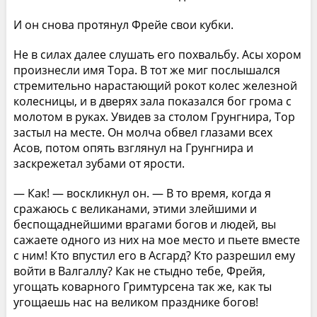
И он снова протянул Фрейе свои кубки.
Не в силах далее слушать его похвальбу. Асы хором
произнесли имя Тора. В тот же миг послышался
стремительно нарастающий рокот колес железной
колесницы, и в дверях зала показался бог грома с
молотом в руках. Увидев за столом Грунгнира, Тор
застыл на месте. Он молча обвел глазами всех
Асов, потом опять взглянул на Грунгнира и
заскрежетал зубами от ярости.
— Как! — воскликнул он. — В то время, когда я
сражаюсь с великанами, этими злейшими и
беспощаднейшими врагами богов и людей, вы
сажаете одного из них на мое место и пьете вместе
с ним! Кто впустил его в Асгард? Кто разрешил ему
войти в Валгаллу? Как не стыдно тебе, Фрейя,
угощать коварного Гримтурсена так же, как ты
угощаешь нас на великом празднике богов!