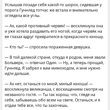
Услышав позади себя какой-то шорох, сидевшая у
порога Гуннлед тотчас же встала и внимательно
оглядела все углы.
— Ах, какой противный червяк! — воскликнула она
и уже хотела раздавить его ногой, когда червяк на
ее глазах вдруг превратился в прекрасного юношу.
— Кто ты? — спросила пораженная девушка.
— В той далекой стране, откуда я родом, меня звали
Больверк, — отвечал Один. — Ну, а теперь прощай,
Гуннлед. Я забрел к вам мимоходом, и мне нужно
идти дальше.
— Ах нет, останься со мной, милый юноша! —
воскликнула великанша, с восхищением смотря на
незваного гостя. — Ты так хорош, что, глядя на
себя, забываешь обо всем на свете. Останься, и я
отдам тебе все, что ты захочешь.