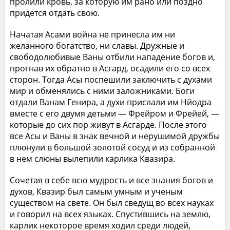
пролили кровь, за которую им рано или поздно
придется отдать свою.
Начатая Асами война не принесла им ни
желанного богатство, ни славы. Дружные и
свободолюбивые Ваны отбили нападение богов и,
прогнав их обратно в Асгард, осадили его со всех
сторон. Тогда Асы поспешили заключить с духами
мир и обменялись с ними заложниками. Боги
отдали Ванам Генира, а духи прислали им Нйодра
вместе с его двумя детьми — Фрейром и Фрейей, —
которые до сих пор живут в Асгарде. После этого
все Асы и Ваны в знак вечной и нерушимой дружбы
плюнули в большой золотой сосуд и из собранной
в нем слюны вылепили карлика Квазира.
Сочетая в себе всю мудрость и все знания богов и
духов, Квазир был самым умным и ученым
существом на свете. Он был сведущ во всех науках
и говорил на всех языках. Спустившись на землю,
карлик некоторое время ходил среди людей,