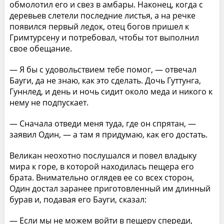
обмолотил его и свез в амбары. Наконец, когда с
деревьев слетели последние листья, а на речке
появился первый ледок, отец богов пришел к
Гримтурсену и потребовал, чтобы тот выполнил
свое обещание.
— Я бы с удовольствием тебе помог, — отвечал
Бауги, да не знаю, как это сделать. Дочь Гуттунга,
Гуннлед, и день и ночь сидит около меда и никого к
нему не подпускает.
— Сначала отведи меня туда, где он спрятан, —
заявил Один, — а там я придумаю, как его достать.
Великан неохотно послушался и повел владыку
мира к горе, в которой находилась пещера его
брата. Внимательно оглядев ее со всех сторон,
Один достал заранее приготовленный им длинный
бурав и, подавая его Бауги, сказал:
— Если мы не можем войти в пещеру спереди,