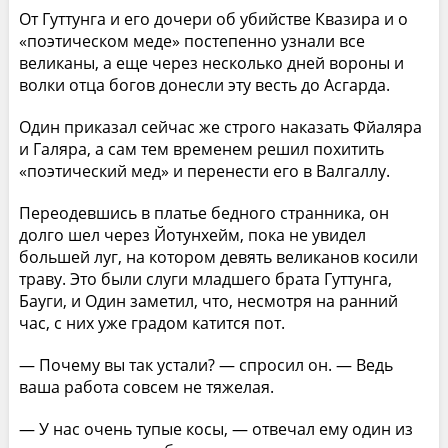
От Гуттунга и его дочери об убийстве Квазира и о
«поэтическом меде» постепенно узнали все
великаны, а еще через несколько дней вороны и
волки отца богов донесли эту весть до Асгарда.
Один приказал сейчас же строго наказать Фйаляра
и Галяра, а сам тем временем решил похитить
«поэтический мед» и перенести его в Валгаллу.
Переодевшись в платье бедного странника, он
долго шел через Йотунхейм, пока не увидел
большей луг, на котором девять великанов косили
траву. Это были слуги младшего брата Гуттунга,
Бауги, и Один заметил, что, несмотря на ранний
час, с них уже градом катится пот.
— Почему вы так устали? — спросил он. — Ведь
ваша работа совсем не тяжелая.
— У нас очень тупые косы, — отвечал ему один из