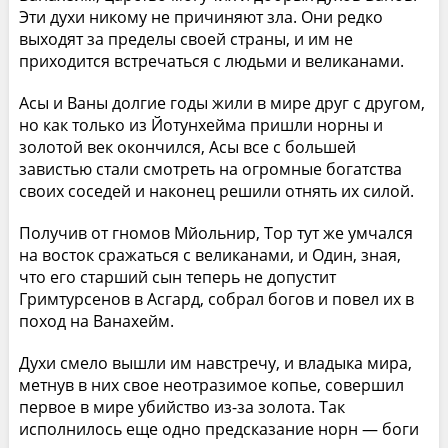
Эти духи никому не причиняют зла. Они редко
выходят за пределы своей страны, и им не
приходится встречаться с людьми и великанами.
Асы и Ваны долгие годы жили в мире друг с другом,
но как только из Йотунхейма пришли норны и
золотой век окончился, Асы все с большей
завистью стали смотреть на огромные богатства
своих соседей и наконец решили отнять их силой.
Получив от гномов Мйольнир, Тор тут же умчался
на восток сражаться с великанами, и Один, зная,
что его старший сын теперь не допустит
Гримтурсенов в Асгард, собрал богов и повел их в
поход на Ванахейм.
Духи смело вышли им навстречу, и владыка мира,
метнув в них свое неотразимое копье, совершил
первое в мире убийство из-за золота. Так
исполнилось еще одно предсказание норн — боги