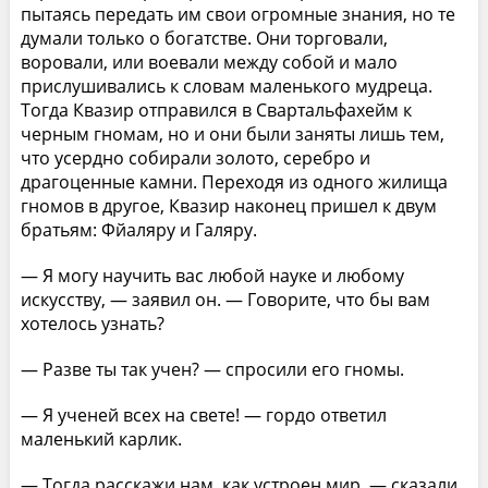
пытаясь передать им свои огромные знания, но те
думали только о богатстве. Они торговали,
воровали, или воевали между собой и мало
прислушивались к словам маленького мудреца.
Тогда Квазир отправился в Свартальфахейм к
черным гномам, но и они были заняты лишь тем,
что усердно собирали золото, серебро и
драгоценные камни. Переходя из одного жилища
гномов в другое, Квазир наконец пришел к двум
братьям: Фйаляру и Галяру.
— Я могу научить вас любой науке и любому
искусству, — заявил он. — Говорите, что бы вам
хотелось узнать?
— Разве ты так учен? — спросили его гномы.
— Я ученей всех на свете! — гордо ответил
маленький карлик.
— Тогда расскажи нам, как устроен мир, — сказали