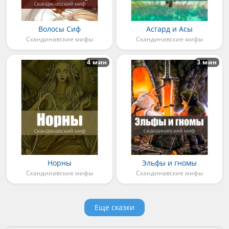
Волосы Сиф
Асгард и Асы
Скандинавские мифы
Скандинавские мифы
4 мин
3 мин
Норны
Эльфы и гномы
Скандинавские мифы
Скандинавские мифы
Еще сказки