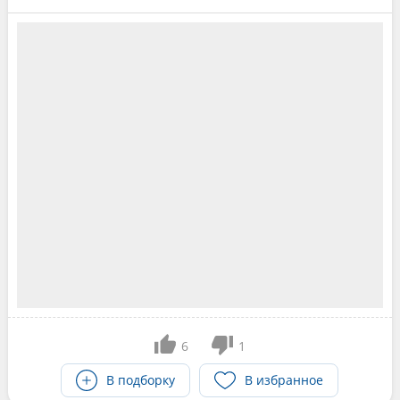
6
1
В подборку
В избранное