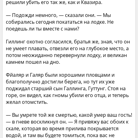
решили убить его так же, как и Квазира.
— Подожди немного, — сказали они. — Мы
собирались сегодня покататься на лодке. Не
поедешь ли ты вместе с нами?
Гиллинг охотно согласился, братья же, зная, что он
не умеет плавать, отвезли его на глубокое место, а
потом неожиданно перевернули лодку, и великан
камнем пошел на дно.
Фйаляр и Галяр были хорошими пловцами и
благополучно достигли берега, но тут их уже
поджидал старший сын Галлинга, Гуттунг. Стоя на
горе, он видел, как гномы убили его отца, и теперь
желал отомстить.
— Вы умрете той же смертью, какой умер ваш гость!
— в гневе воскликнул он. — Я привяжу вас обоих к
скале, которая во время прилива покрывается
водой, и там вы будете томиться, пока вас не