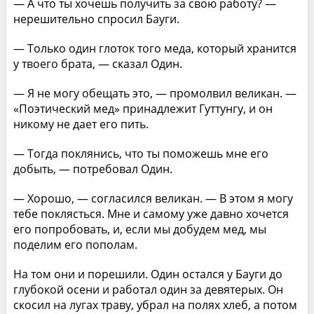
— А что ты хочешь получить за свою работу? —
нерешительно спросил Бауги.
— Только один глоток того меда, который хранится
у твоего брата, — сказал Один.
— Я не могу обещать это, — промолвил великан. —
«Поэтический мед» принадлежит Гуттунгу, и он
никому не дает его пить.
— Тогда поклянись, что ты поможешь мне его
добыть, — потребовал Один.
— Хорошо, — согласился великан. — В этом я могу
тебе поклясться. Мне и самому уже давно хочется
его попробовать, и, если мы добудем мед, мы
поделим его пополам.
На том они и порешили. Один остался у Бауги до
глубокой осени и работал один за девятерых. Он
скосил на лугах траву, убрал на полях хлеб, а потом