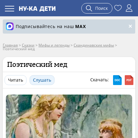
Поиск
Подписывайтесь на наш
MAX
Главная
>
Сказки
>
Мифы и легенды
>
Скандинавские мифы
>
Поэтический мед
Поэтический мед
Скачать:
Читать
Слушать