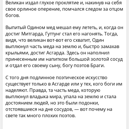
Великан издал глухое проклятие и, накинув на себя
свое орлиное оперение, помчался следом за отцом
богов.
Выпитый Одином мед мешал ему лететь, и, когда он
достиг Митгарда, Гуттунг стал его нагонять. Тогда,
видя, что великан вот-вот его схватит, Один
выплюнул часть меда на землю и, быстро замахав
крыльями, достиг Асгарда. Здесь он наполнил
принесенным им напитком большой золотой сосуд
и отдал его своему сыну, богу поэтов Браги.
С того дня подлинное поэтическое искусство
существует только в Асгарде или у тех, кого боги им
наделяют. Правда, та часть меда, которую
выплюнул владыка мира, упала на землю и стала
достоянием людей, но это были подонки,
отстоявшиеся на дне сосудов, — вот почему на
свете так много плохих поэтов.