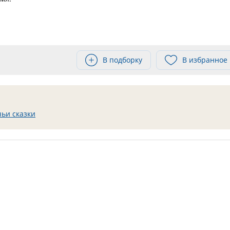
В подборку
В избранное
чьи сказки