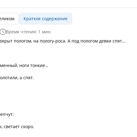
целиком
Краткое содержание
Время чтения: 1 мин.
покрыт пологом, на пологу-роса. А под пологом девки спят…
оменный, ноги тонкие…
олотили, а спят.
епчут:
, светает скоро.