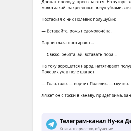
Дрожат с холоду, просыпаются. На хуторе з
молотилкой, накрывшись полушубками, спя
Постаскал с них Полевик полушубки:
— Вставайте, рожь недомолочёна.
Парни глаза протирают…
— Свежо, ребята, ай, вставать пора…
На току ворошится народ, натягивают полуш
Полевик уж в поле шагает.
— Голо, голо, — ворчит Полевик, — скучно.
Ляжет он с тоски в канаву, придет зима, зан
Телеграм-канал Ну-ка Д
Книги, творчество, обучение