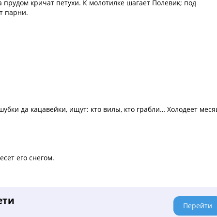
а прудом кричат петухи. К молотилке шагает Полевик; под
т парни.
убки да кацавейки, ищут: кто вилы, кто грабли… Холодеет меся
есет его снегом.
ети
Перейти