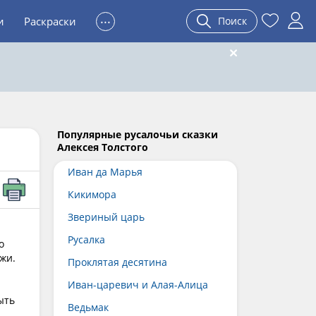
...
и
Раскраски
Поиск
Популярные русалочьи сказки
Алексея Толстого
Иван да Марья
Кикимора
Звериный царь
Русалка
о
жи.
Проклятая десятина
Иван-царевич и Алая-Алица
ыть
Ведьмак