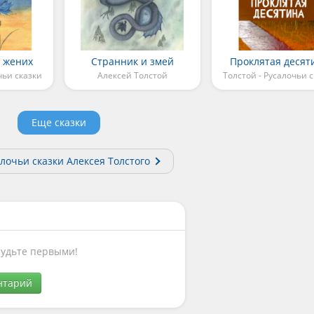
 жених
Странник и змей
Проклятая десят
чьи сказки
Алексей Толстой
Толстой - Русалочьи 
Еще сказки
алочьи сказки Алексея Толстого
Будьте первыми!
нтарий