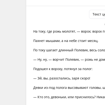
Текст 
На току, где рожь молотят, — ворох; ворох 
Пахнет мышами, а на небе стоит месяц.
По току шагает длинный Полевик, весь сол
— Ну, ну, — ворчит Полевик, — рожь не дом
Подошел к вороху, потянул за полог:
— Эй, вы, разоспались, заря скоро!
Девки из-под полога высовывают головы, ш
— Кто это, девоньки, или приснилось? Никак