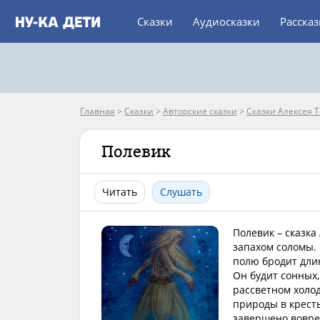
Сказки
Аудиосказки
Расска
Главная
>
Сказки
>
Авторские сказки
>
Сказки Алексея Т
Полевик
Читать
Слушать
Полевик – сказка
запахом соломы. 
полю бродит дли
Он будит сонных,
рассветном холод
природы в кресть
завершено вовре