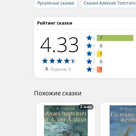
Русалочьи сказки
Сказки Алексея Толстого
Рейтинг сказки
4.33
7
5
0
4
1
3
0
2
Оценок: 9
1
1
Похожие сказки
2 мин