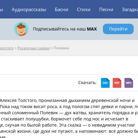
зы
Аудиорассказы
Басни
Стихи
Песни
Загадк
Подписывайтесь на наш
MAX
Перейти
олстого
>
Русалочьи сказки
>
Полевик
Скачать:
 Алексея Толстого, пронизанная дыханием деревенской ночи и
Пока над током висит роса, а под пологом спят девки и парни, п
нный соломенный Полевик — дух жатвы, хранитель порядка и р
 стаскивает полушубки, бормочет себе под нос и исчезает в
е, скучая по былой работе. Эта сказка — о невидимом участии
янской жизни, где духи не пугают, а напоминают: всё должно б
мя.