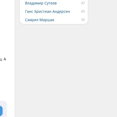
Владимир Сутеев
Ганс Христиан Андерсен
Самуил Маршак
ц. А