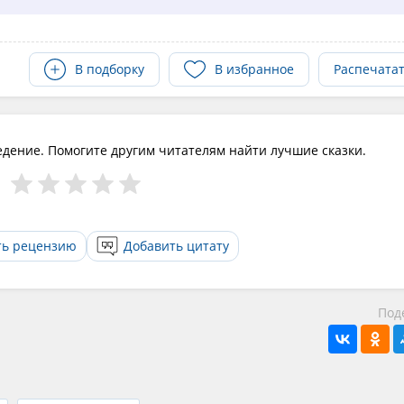
В подборку
В избранное
Распечата
едение. Помогите другим читателям найти лучшие сказки.
ть рецензию
Добавить цитату
Под