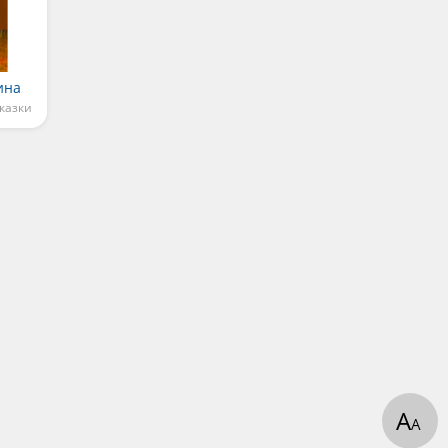
ина
сказки
А
А