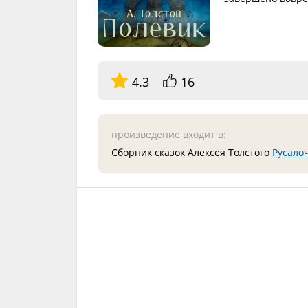
4.3
16
произведение входит в:
Сборник сказок Алексея Толстого
Русало