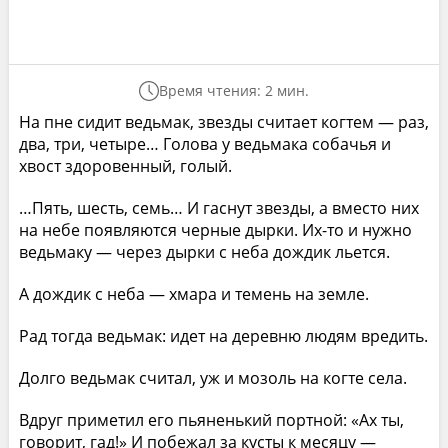
Время чтения: 2 мин.
На пне сидит ведьмак, звезды считает когтем — раз,
два, три, четыре… Голова у ведьмака собачья и
хвост здоровенный, голый.
…Пять, шесть, семь… И гаснут звезды, а вместо них
на небе появляются черные дырки. Их-то и нужно
ведьмаку — через дырки с неба дождик льется.
А дождик с неба — хмара и темень на земле.
Рад тогда ведьмак: идет на деревню людям вредить.
Долго ведьмак считал, уж и мозоль на когте села.
Вдруг приметил его пьяненький портной: «Ах ты,
говорит, гад!» И побежал за кусты к месяцу —