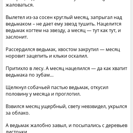
жаловаться.
Вылетел из-за сосен круглый месяц, запрыгал над
ведьмаком – не дает ему звезд тушить. Нацелится
ведьмак когтем на звезду, а месяц — тут как тут, и
заслонит.
Рассердился ведьмак, хвостом закрутил — месяц
норовит зацепить и клыки оскалил.
Притихло в лесу. А месяц нацелился — да как хватит
ведьмака по зубам…
Щелкнул собачьей пастью ведьмак, откусил
половину у месяца и проглотил.
Взвился месяц ущербный, свету невзвидел, укрылся
за облако.
А ведьмак жалобно завыл, и посыпались с деревьев
листочки.