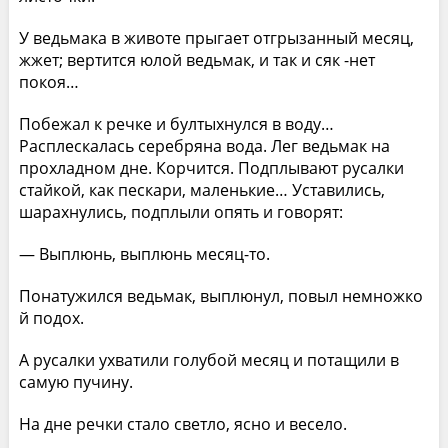
У ведьмака в животе прыгает отгрызанный месяц,
жжет; вертится юлой ведьмак, и так и сяк -нет
покоя…
Побежал к речке и бултыхнулся в воду…
Расплескалась серебряна вода. Лег ведьмак на
прохладном дне. Корчится. Подплывают русалки
стайкой, как пескари, маленькие… Уставились,
шарахнулись, подплыли опять и говорят:
— Выплюнь, выплюнь месяц-то.
Понатужился ведьмак, выплюнул, повыл немножко
й подох.
А русалки ухватили голубой месяц и потащили в
самую пучину.
На дне речки стало светло, ясно и весело.