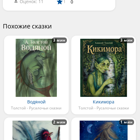
Оценок: 11
0
1
Похожие сказки
3 мин
3 мин
Водяной
Кикимора
Толстой - Русалочьи сказки
Толстой - Русалочьи сказки
2 мин
1 мин